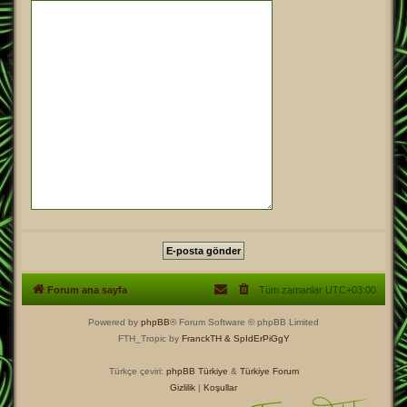
Forum ana sayfa
Tüm zamanlar
UTC+03:00
Powered by
phpBB
® Forum Software © phpBB Limited
FTH_Tropic by
FranckTH
& SpIdErPiGgY
Türkçe çeviri:
phpBB Türkiye
&
Türkiye Forum
Gizlilik
|
Koşullar