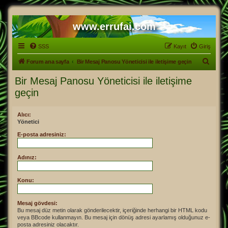
www.errufai.com
SSS
Kayıt
Giriş
A
Forum ana sayfa
Bir Mesaj Panosu Yöneticisi ile iletişime geçin
r
Bir Mesaj Panosu Yöneticisi ile iletişime
a
geçin
Alıcı:
Yönetici
E-posta adresiniz:
Adınız:
Konu:
Mesaj gövdesi:
Bu mesaj düz metin olarak gönderilecektir, içeriğinde herhangi bir HTML kodu
veya BBcode kullanmayın. Bu mesaj için dönüş adresi ayarlamış olduğunuz e-
posta adresiniz olacaktır.