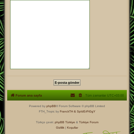
Forum ana sayfa
Tüm zamanlar
UTC+03:00
Powered by
phpBB
® Forum Software © phpBB Limited
FTH_Tropic by
FranckTH
& SpIdErPiGgY
Türkçe çeviri:
phpBB Türkiye
&
Türkiye Forum
Gizlilik
|
Koşullar