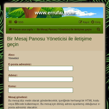
www.errufai.com
SSS
Kayıt
Giriş
A
Forum ana sayfa
Bir Mesaj Panosu Yöneticisi ile iletişime geçin
r
Bir Mesaj Panosu Yöneticisi ile iletişime
a
geçin
Alıcı:
Yönetici
E-posta adresiniz:
Adınız:
Konu:
Mesaj gövdesi:
Bu mesaj düz metin olarak gönderilecektir, içeriğinde herhangi bir HTML kodu
veya BBcode kullanmayın. Bu mesaj için dönüş adresi ayarlamış olduğunuz e-
posta adresiniz olacaktır.