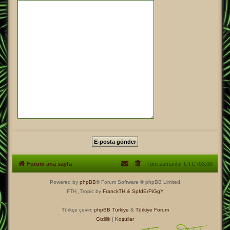
Forum ana sayfa
Tüm zamanlar
UTC+03:00
Powered by
phpBB
® Forum Software © phpBB Limited
FTH_Tropic by
FranckTH
& SpIdErPiGgY
Türkçe çeviri:
phpBB Türkiye
&
Türkiye Forum
Gizlilik
|
Koşullar