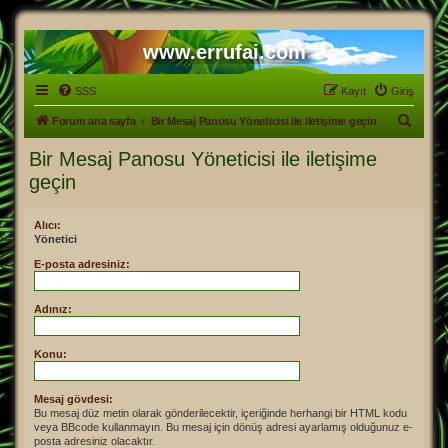
www.errufai.com
SSS
Kayıt
Giriş
A
Forum ana sayfa
Bir Mesaj Panosu Yöneticisi ile iletişime geçin
r
Bir Mesaj Panosu Yöneticisi ile iletişime
a
geçin
Alıcı:
Yönetici
E-posta adresiniz:
Adınız:
Konu:
Mesaj gövdesi:
Bu mesaj düz metin olarak gönderilecektir, içeriğinde herhangi bir HTML kodu
veya BBcode kullanmayın. Bu mesaj için dönüş adresi ayarlamış olduğunuz e-
posta adresiniz olacaktır.