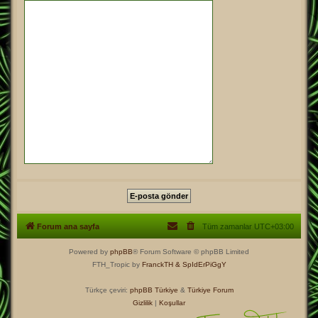
Forum ana sayfa
Tüm zamanlar
UTC+03:00
Powered by
phpBB
® Forum Software © phpBB Limited
FTH_Tropic by
FranckTH
& SpIdErPiGgY
Türkçe çeviri:
phpBB Türkiye
&
Türkiye Forum
Gizlilik
|
Koşullar