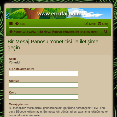
www.errufai.com
SSS
Kayıt
Giriş
A
Forum ana sayfa
Bir Mesaj Panosu Yöneticisi ile iletişime geçin
r
Bir Mesaj Panosu Yöneticisi ile iletişime
a
geçin
Alıcı:
Yönetici
E-posta adresiniz:
Adınız:
Konu:
Mesaj gövdesi:
Bu mesaj düz metin olarak gönderilecektir, içeriğinde herhangi bir HTML kodu
veya BBcode kullanmayın. Bu mesaj için dönüş adresi ayarlamış olduğunuz e-
posta adresiniz olacaktır.