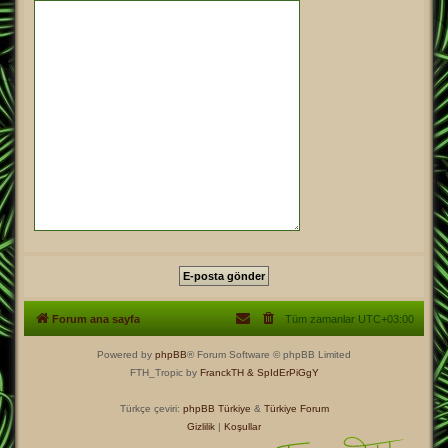
Forum ana sayfa
Tüm zamanlar
UTC+03:00
Powered by
phpBB
® Forum Software © phpBB Limited
FTH_Tropic by
FranckTH
& SpIdErPiGgY
Türkçe çeviri:
phpBB Türkiye
&
Türkiye Forum
Gizlilik
|
Koşullar