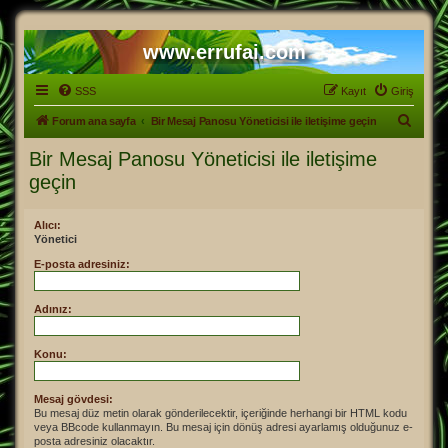
www.errufai.com
SSS
Kayıt
Giriş
A
Forum ana sayfa
Bir Mesaj Panosu Yöneticisi ile iletişime geçin
r
Bir Mesaj Panosu Yöneticisi ile iletişime
a
geçin
Alıcı:
Yönetici
E-posta adresiniz:
Adınız:
Konu:
Mesaj gövdesi:
Bu mesaj düz metin olarak gönderilecektir, içeriğinde herhangi bir HTML kodu
veya BBcode kullanmayın. Bu mesaj için dönüş adresi ayarlamış olduğunuz e-
posta adresiniz olacaktır.