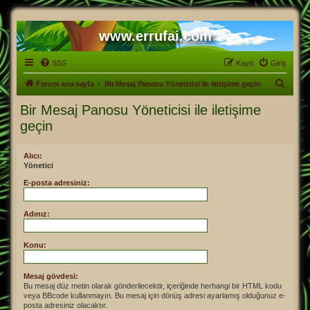
www.errufai.com
SSS
Kayıt
Giriş
A
Forum ana sayfa
Bir Mesaj Panosu Yöneticisi ile iletişime geçin
r
Bir Mesaj Panosu Yöneticisi ile iletişime
a
geçin
Alıcı:
Yönetici
E-posta adresiniz:
Adınız:
Konu:
Mesaj gövdesi:
Bu mesaj düz metin olarak gönderilecektir, içeriğinde herhangi bir HTML kodu
veya BBcode kullanmayın. Bu mesaj için dönüş adresi ayarlamış olduğunuz e-
posta adresiniz olacaktır.