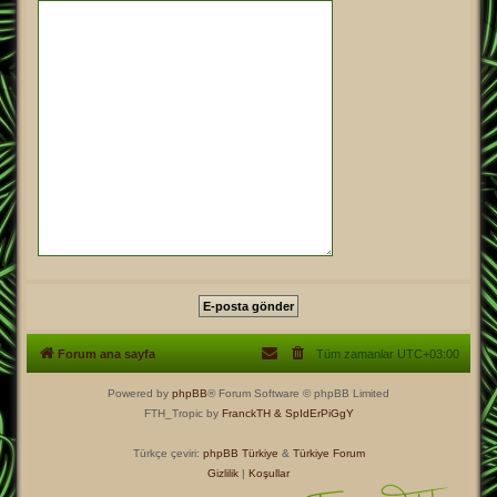
Forum ana sayfa
Tüm zamanlar
UTC+03:00
Powered by
phpBB
® Forum Software © phpBB Limited
FTH_Tropic by
FranckTH
& SpIdErPiGgY
Türkçe çeviri:
phpBB Türkiye
&
Türkiye Forum
Gizlilik
|
Koşullar