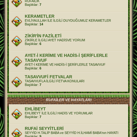
RUFAİLİK
Başlıklar:
7
KERAMETLER
EVLİYAULLAH İLE İLGİLİ DUYDUĞUMUZ KERAMETLER
Başlıklar:
14
ZİKİR'İN FAZİLETİ
ZİKİRLE İLGİLİ AYET HADİSVE YORUM
Başlıklar:
6
AYET-İ KERİME VE HADİS-İ ŞERİFLERLE
TASAVVUF
AYET-İ KERİME VE HADİS-İ ŞERİFLERLE TASAVVUF
Başlıklar:
6
TASAVVUFİ FETVALAR
TASAVVUFLA İLGİLİ FETVA KONULARI
Başlıklar:
7
RUFAİLER VE HAYATLARI
EHLİBEYT
EHLİBEYT İLE İLGİLİ HADİS VE YORUMLAR
Başlıklar:
7
RUFAİ SEYYİTLERİ
SEYYİD H.TALİP BABA ve SEYYİD H.İLHAMİ BABA'nın HAYATI
Başlıklar:
9