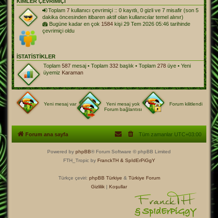
KIMLER ÇEVRIMIÇI
Toplam
7
kullanıcı çevrimiçi :: 0 kayıtlı, 0 gizli ve 7 misafir (son 5
dakika öncesinden itibaren aktif olan kullanıcılar temel alınır)
Bugüne kadar en çok
1584
kişi 29 Tem 2026 05:46 tarihinde
çevrimiçi oldu
İSTATISTIKLER
Toplam
587
mesaj • Toplam
332
başlık • Toplam
278
üye • Yeni
üyemiz
Karaman
Yeni mesaj var
Yeni mesaj yok
Forum kilitlendi
Forum bağlantısı
Forum ana sayfa
Tüm zamanlar
UTC+03:00
Powered by
phpBB
® Forum Software © phpBB Limited
FTH_Tropic by
FranckTH
& SpIdErPiGgY
Türkçe çeviri:
phpBB Türkiye
&
Türkiye Forum
Gizlilik
|
Koşullar