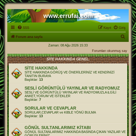
www.errufai.com
SSS
Kayıt
Giriş
A
Forum ana sayfa
r
Zaman: 08 Ağu 2026 15:33
Forumları okunmuş say
a
SİTE HAKKINDA GENEL.
SİTE HAKKINDA
SİTE HAKKINDA GÖRÜŞ VE ÖNERİLERİNİZ VE KENDİNİZİ
TANITIN BURAYA
Başlıklar:
13
SESLİ GÖRÜNTÜLÜ YAYINLAR VE RADYOMUZ
SESLİ VE GÖRÜNTÜLÜ YAYINLAR VE RADYOMUZLA iLGİLİ
ANKET,YORUM VE İSTEKLER
Başlıklar:
7
SORULAR VE CEVAPLAR
SORULAR,CEVAPLAR ve KIBLE YÖNÜ BULMA
Başlıklar:
13
GÖNÜL SULTANLARIMIZ KİTABI
GÖNÜL SULTANLARIMIZ HAKKINDA BASINDA ÇIKAN YAZILAR VE
GÖRÜŞLERİNİZ