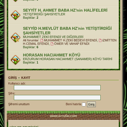
SEYYİT H. AHMET BABA HZ'nin HALİFELERİ
YETİŞTİRDİĞİ ŞAHSİYETLER
Başlıklar:
2
SEYYİD H.MEVLÜT BABA HZ'nin YETİŞTİRDİĞİ
ŞAHSİYETLER
MUHAMMET ZEKİ EFENDİ VE DİĞERLERİ
Alt forumlar:
MUHAMMET H.ZEKİ BEDEVİ EFENDİ
,
iZMİTTEN
H.CEMAL EFENDİ
,
ÖMER VE VAHAP EFNDİ
Başlıklar:
6
HORASAN HACIAHMET KÖYÜ
ERZURUM HORASAN HACIAHMET (SANAMER) KÖYÜ TARİHİ
Başlıklar:
1
GIRIŞ
•
KAYIT
Kullanıcı adı:
Şifre:
Şifremi unuttum
Beni hatırla
www.errufai.com