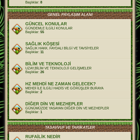
Başlıklar:
8
GENEL PAYLAŞIM ALANI
GÜNCEL KONULAR
GÜNDEMLE İLGİLİ KONULAR
Başlıklar:
55
SAĞLIK KÖŞESİ
SAĞLIK HAKK. FAYDALI BİLGİ VE TAVSİYELER
Başlıklar:
11
BİLİM VE TEKNOLOJİ
UZAY,BİLİM VE TEKNOLOJİ GELİŞMELER
Başlıklar:
26
HZ MEHDİ NE ZAMAN GELECEK?
MEHDİ İLE İLGİLİ HADİS VE GÖRÜŞLER BURAYA
Başlıklar:
2
DİĞER DİN VE MEZHEPLER
GÜNÜMÜZDE YASAYAN DİĞER DİN VE MEZHEPLER
Başlıklar:
1
TASAVVUF VE TARİKATLER
RUFAİLİK NEDİR