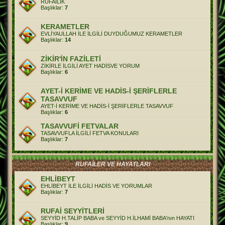
RUFAİLİK
Başlıklar:
7
KERAMETLER
EVLİYAULLAH İLE İLGİLİ DUYDUĞUMUZ KERAMETLER
Başlıklar:
14
ZİKİR'İN FAZİLETİ
ZİKİRLE İLGİLİ AYET HADİSVE YORUM
Başlıklar:
6
AYET-İ KERİME VE HADİS-İ ŞERİFLERLE
TASAVVUF
AYET-İ KERİME VE HADİS-İ ŞERİFLERLE TASAVVUF
Başlıklar:
6
TASAVVUFİ FETVALAR
TASAVVUFLA İLGİLİ FETVA KONULARI
Başlıklar:
7
RUFAİLER VE HAYATLARI
EHLİBEYT
EHLİBEYT İLE İLGİLİ HADİS VE YORUMLAR
Başlıklar:
7
RUFAİ SEYYİTLERİ
SEYYİD H.TALİP BABA ve SEYYİD H.İLHAMİ BABA'nın HAYATI
Başlıklar:
9