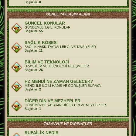
Başlıklar:
8
GENEL PAYLAŞIM ALANI
GÜNCEL KONULAR
GÜNDEMLE İLGİLİ KONULAR
Başlıklar:
55
SAĞLIK KÖŞESİ
SAĞLIK HAKK. FAYDALI BİLGİ VE TAVSİYELER
Başlıklar:
11
BİLİM VE TEKNOLOJİ
UZAY,BİLİM VE TEKNOLOJİ GELİŞMELER
Başlıklar:
26
HZ MEHDİ NE ZAMAN GELECEK?
MEHDİ İLE İLGİLİ HADİS VE GÖRÜŞLER BURAYA
Başlıklar:
2
DİĞER DİN VE MEZHEPLER
GÜNÜMÜZDE YASAYAN DİĞER DİN VE MEZHEPLER
Başlıklar:
1
TASAVVUF VE TARİKATLER
RUFAİLİK NEDİR