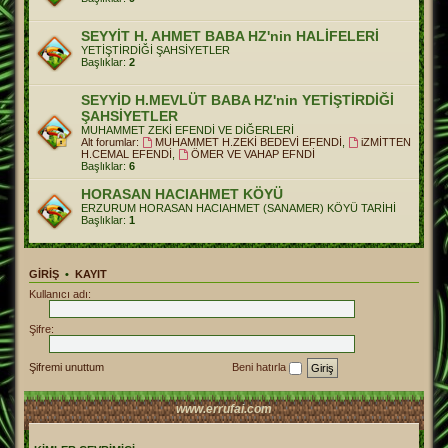
SEYYİT H. AHMET BABA HZ'nin HALİFELERİ
YETİŞTİRDİĞİ ŞAHSİYETLER
Başlıklar:
2
SEYYİD H.MEVLÜT BABA HZ'nin YETİŞTİRDİĞİ
ŞAHSİYETLER
MUHAMMET ZEKİ EFENDİ VE DİĞERLERİ
Alt forumlar:
MUHAMMET H.ZEKİ BEDEVİ EFENDİ
,
iZMİTTEN
H.CEMAL EFENDİ
,
ÖMER VE VAHAP EFNDİ
Başlıklar:
6
HORASAN HACIAHMET KÖYÜ
ERZURUM HORASAN HACIAHMET (SANAMER) KÖYÜ TARİHİ
Başlıklar:
1
GIRIŞ
•
KAYIT
Kullanıcı adı:
Şifre:
Şifremi unuttum
Beni hatırla
www.errufai.com