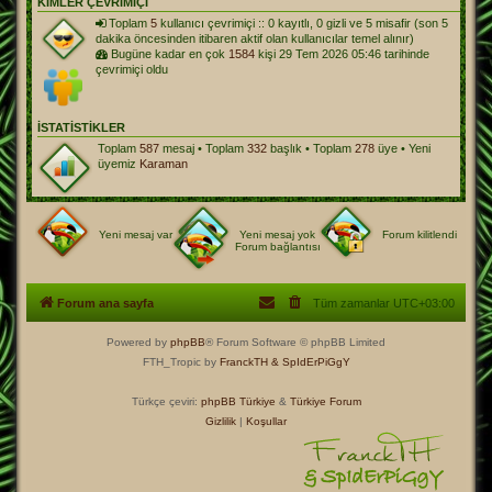
KIMLER ÇEVRIMIÇI
Toplam
5
kullanıcı çevrimiçi :: 0 kayıtlı, 0 gizli ve 5 misafir (son 5
dakika öncesinden itibaren aktif olan kullanıcılar temel alınır)
Bugüne kadar en çok
1584
kişi 29 Tem 2026 05:46 tarihinde
çevrimiçi oldu
İSTATISTIKLER
Toplam
587
mesaj • Toplam
332
başlık • Toplam
278
üye • Yeni
üyemiz
Karaman
Yeni mesaj var
Yeni mesaj yok
Forum kilitlendi
Forum bağlantısı
Forum ana sayfa
Tüm zamanlar
UTC+03:00
Powered by
phpBB
® Forum Software © phpBB Limited
FTH_Tropic by
FranckTH
& SpIdErPiGgY
Türkçe çeviri:
phpBB Türkiye
&
Türkiye Forum
Gizlilik
|
Koşullar