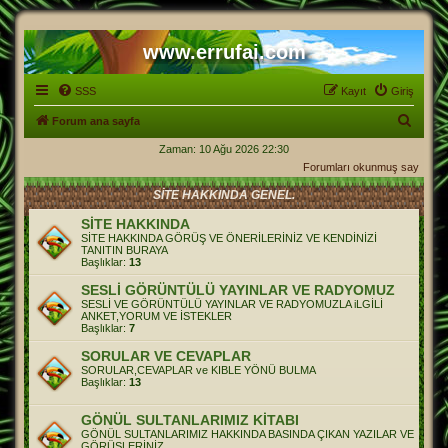
www.errufai.com
SSS
Kayıt
Giriş
A
Forum ana sayfa
r
Zaman: 10 Ağu 2026 22:30
Forumları okunmuş say
a
SİTE HAKKINDA GENEL.
SİTE HAKKINDA
SİTE HAKKINDA GÖRÜŞ VE ÖNERİLERİNİZ VE KENDİNİZİ
TANITIN BURAYA
Başlıklar:
13
SESLİ GÖRÜNTÜLÜ YAYINLAR VE RADYOMUZ
SESLİ VE GÖRÜNTÜLÜ YAYINLAR VE RADYOMUZLA iLGİLİ
ANKET,YORUM VE İSTEKLER
Başlıklar:
7
SORULAR VE CEVAPLAR
SORULAR,CEVAPLAR ve KIBLE YÖNÜ BULMA
Başlıklar:
13
GÖNÜL SULTANLARIMIZ KİTABI
GÖNÜL SULTANLARIMIZ HAKKINDA BASINDA ÇIKAN YAZILAR VE
GÖRÜŞLERİNİZ