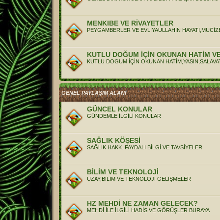
MENKIBE VE RİVAYETLER
PEYGAMBERLER VE EVLİYAULLAHIN HAYATI,MUCİZ
KUTLU DOĞUM İÇİN OKUNAN HATİM V
KUTLU DOGUM İÇİN OKUNAN HATİM,YASIN,SALAVAT
GENEL PAYLAŞIM ALANI
GÜNCEL KONULAR
GÜNDEMLE İLGİLİ KONULAR
SAĞLIK KÖŞESİ
SAĞLIK HAKK. FAYDALI BİLGİ VE TAVSİYELER
BİLİM VE TEKNOLOJİ
UZAY,BİLİM VE TEKNOLOJİ GELİŞMELER
HZ MEHDİ NE ZAMAN GELECEK?
MEHDİ İLE İLGİLİ HADİS VE GÖRÜŞLER BURAYA