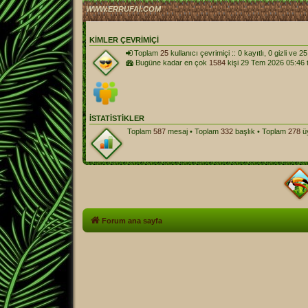
WWW.ERRUFAI.COM
KIMLER ÇEVRIMIÇI
Toplam
25
kullanıcı çevrimiçi :: 0 kayıtlı, 0 gizli ve 
Bugüne kadar en çok
1584
kişi 29 Tem 2026 05:46 t
İSTATISTIKLER
Toplam
587
mesaj • Toplam
332
başlık • Toplam
278
üy
Forum ana sayfa