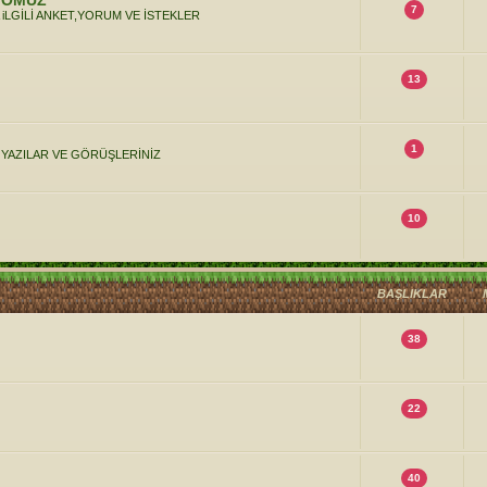
YOMUZ
7
iLGİLİ ANKET,YORUM VE İSTEKLER
13
1
 YAZILAR VE GÖRÜŞLERİNİZ
10
BAŞLIKLAR
38
22
40