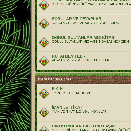
SESLİ GÖRÜNTÜLÜ YAYINLAR VE RAD
SESLİ VE GÖRÜNTÜLÜ YAYINLAR VE RADYOMUZLA 
SORULAR VE CEVAPLAR
SORULAR,CEVAPLAR ve KIBLE YÖNÜ BULMA
GÖNÜL SULTANLARIMIZ KİTABI
GÖNÜL SULTANLARIMIZ HAKKINDA BASINDA ÇIKAN
RUFAİ BEYİTLERİ
RUFAİLİK VE ZİKİRLE İLGİLİ BEYİTLER
DİNİ KONULAR GENEL
FIKIH
FIKIH İLE İLGİLİ KONULAR
İMAN ve İTİKAT
İMAN VE İTİKAT İLE İLGİLİ KONULAR
DİNİ KONULAR BİLGİ PAYLAŞIM
GENEL DİNİ KONULAR ve BİLGİ PAYLAŞIM BÖLÜMÜ