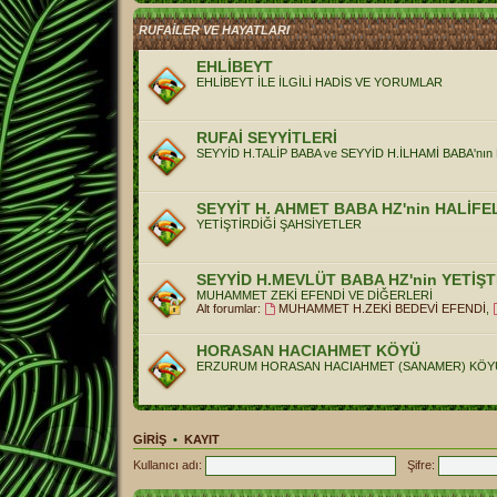
RUFAİLER VE HAYATLARI
EHLİBEYT
EHLİBEYT İLE İLGİLİ HADİS VE YORUMLAR
RUFAİ SEYYİTLERİ
SEYYİD H.TALİP BABA ve SEYYİD H.İLHAMİ BABA'nın
SEYYİT H. AHMET BABA HZ'nin HALİFE
YETİŞTİRDİĞİ ŞAHSİYETLER
SEYYİD H.MEVLÜT BABA HZ'nin YETİŞT
MUHAMMET ZEKİ EFENDİ VE DİĞERLERİ
Alt forumlar:
MUHAMMET H.ZEKİ BEDEVİ EFENDİ
,
HORASAN HACIAHMET KÖYÜ
ERZURUM HORASAN HACIAHMET (SANAMER) KÖYÜ
GIRIŞ
•
KAYIT
Kullanıcı adı:
Şifre: