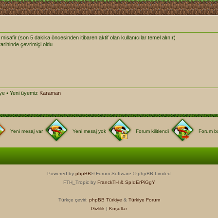
25 misafir (son 5 dakika öncesinden itibaren aktif olan kullanıcılar temel alınır)
arihinde çevrimiçi oldu
e • Yeni üyemiz
Karaman
Yeni mesaj var
Yeni mesaj yok
Forum kilitlendi
Forum ba
Powered by
phpBB
® Forum Software © phpBB Limited
FTH_Tropic by
FranckTH
& SpIdErPiGgY
Türkçe çeviri:
phpBB Türkiye
&
Türkiye Forum
Gizlilik
|
Koşullar