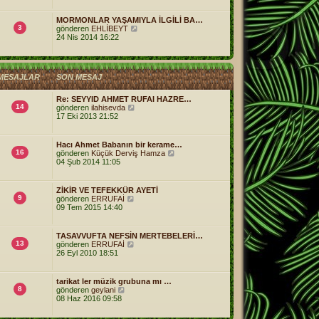
n
ı
m
t
g
e
ü
MORMONLAR YAŞAMIYLA İLGİLİ BA…
ö
s
3
l
S
gönderen
EHLİBEYT
r
a
e
o
24 Nis 2014 16:22
ü
j
n
n
ı
m
t
g
e
ü
ö
s
l
r
MESAJLAR
SON MESAJ
a
e
ü
j
n
ı
Re: SEYYID AHMET RUFAI HAZRE…
t
g
14
S
gönderen
ilahisevda
ü
ö
o
17 Eki 2013 21:52
l
r
n
e
ü
m
n
e
Hacı Ahmet Babanın bir kerame…
t
s
16
S
gönderen
Küçük Derviş Hamza
ü
a
o
04 Şub 2014 11:05
l
j
n
e
ı
m
g
e
ZİKİR VE TEFEKKÜR AYETİ
ö
s
9
S
gönderen
ERRUFAİ
r
a
o
09 Tem 2015 14:40
ü
j
n
n
ı
m
t
g
e
ü
TASAVVUFTA NEFSİN MERTEBELERİ…
ö
s
13
S
l
gönderen
ERRUFAİ
r
a
o
e
26 Eyl 2010 18:51
ü
j
n
n
ı
m
t
g
e
ü
tarikat ler müzik grubuna mı …
ö
s
8
S
l
gönderen
geylani
r
a
o
e
08 Haz 2016 09:58
ü
j
n
n
ı
m
t