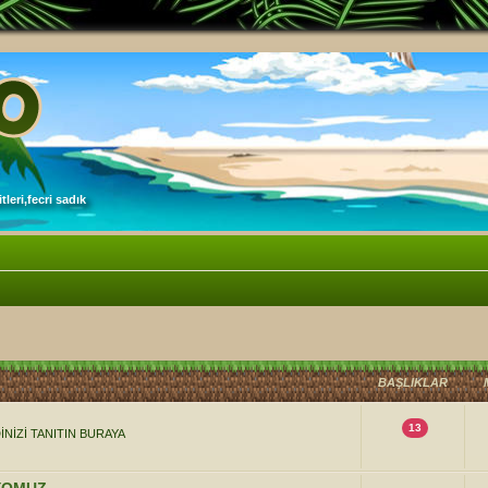
leri,fecri sadık
BAŞLIKLAR
13
NİZİ TANITIN BURAYA