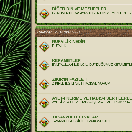
DİĞER DİN VE MEZHEPLER
GÜNÜMÜZDE YASAYAN DİĞER DİN VE MEZHEPLER
TASAVVUF VE TARİKATLER
RUFAİLİK NEDİR
RUFAİLİK
KERAMETLER
EVLİYAULLAH İLE İLGİLİ DUYDUĞUMUZ KERAMETL
ZİKİR'İN FAZİLETİ
ZİKİRLE İLGİLİ AYET HADİSVE YORUM
AYET-İ KERİME VE HADİS-İ ŞERİFLERL
AYET-İ KERİME VE HADİS-İ ŞERİFLERLE TASAVVUF
TASAVVUFİ FETVALAR
TASAVVUFLA İLGİLİ FETVA KONULARI