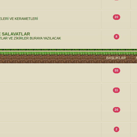
20
ELERİ VE KERAMETLERİ
E SALAVATLAR
8
LAR VE ZİKİRLER BURAYA YAZILACAK
BAŞLIKLAR
55
11
26
2