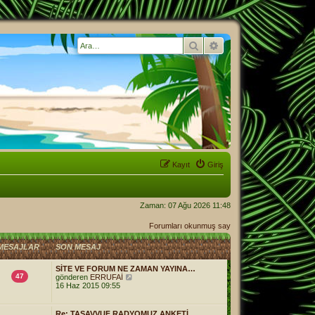
Ara
Gelişmiş arama
Kayıt
Giriş
Zaman: 07 Ağu 2026 11:48
Forumları okunmuş say
MESAJLAR
SON MESAJ
SİTE VE FORUM NE ZAMAN YAYINA…
47
S
gönderen
ERRUFAİ
o
16 Haz 2015 09:55
n
m
e
Re: TASAVVUF RADYOMUZ ANKETİ…