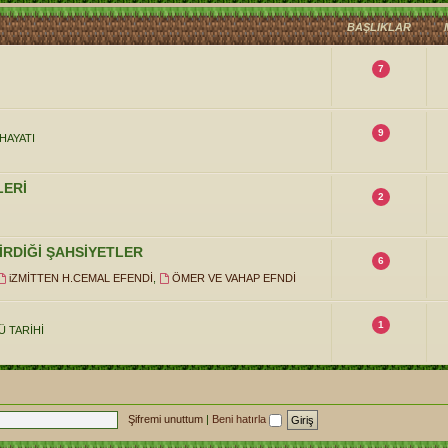
BAŞLIKLAR
7
9
 HAYATI
LERİ
2
İRDİĞİ ŞAHSİYETLER
6
iZMİTTEN H.CEMAL EFENDİ
,
ÖMER VE VAHAP EFNDİ
1
 TARİHİ
Şifremi unuttum
|
Beni hatırla