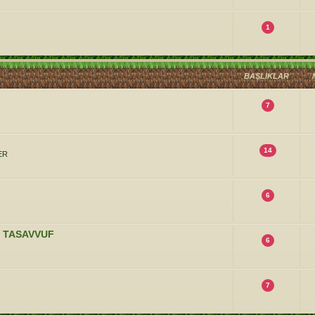
1
BAŞLIKLAR
7
14
ER
6
E TASAVVUF
6
7