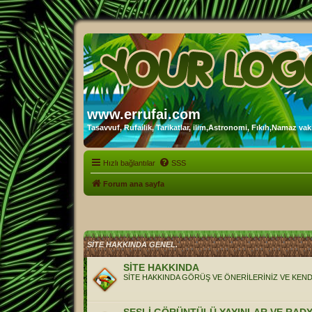
www.errufai.com
Tasavvuf, Rufailik, Tarikatlar, ilim,Astronomi, Fıkıh,Namaz vakit
Hızlı bağlantılar
SSS
Forum ana sayfa
SİTE HAKKINDA GENEL.
SİTE HAKKINDA
SİTE HAKKINDA GÖRÜŞ VE ÖNERİLERİNİZ VE KENDİ