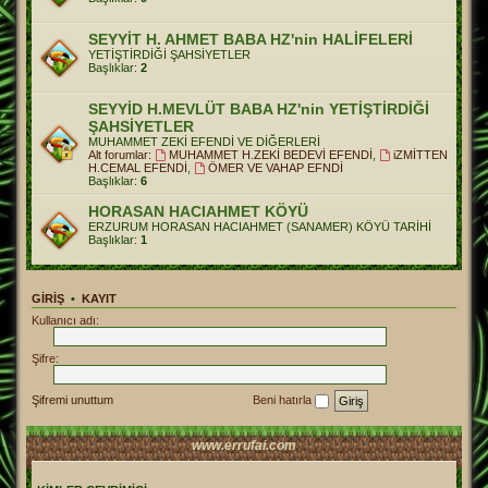
SEYYİT H. AHMET BABA HZ'nin HALİFELERİ
YETİŞTİRDİĞİ ŞAHSİYETLER
Başlıklar:
2
SEYYİD H.MEVLÜT BABA HZ'nin YETİŞTİRDİĞİ
ŞAHSİYETLER
MUHAMMET ZEKİ EFENDİ VE DİĞERLERİ
Alt forumlar:
MUHAMMET H.ZEKİ BEDEVİ EFENDİ
,
iZMİTTEN
H.CEMAL EFENDİ
,
ÖMER VE VAHAP EFNDİ
Başlıklar:
6
HORASAN HACIAHMET KÖYÜ
ERZURUM HORASAN HACIAHMET (SANAMER) KÖYÜ TARİHİ
Başlıklar:
1
GIRIŞ
•
KAYIT
Kullanıcı adı:
Şifre:
Şifremi unuttum
Beni hatırla
www.errufai.com