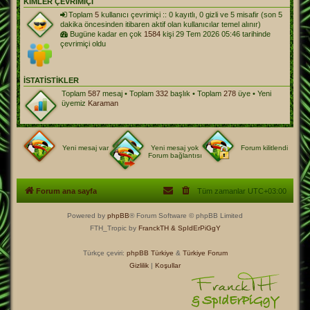
KIMLER ÇEVRIMIÇI
Toplam
5
kullanıcı çevrimiçi :: 0 kayıtlı, 0 gizli ve 5 misafir (son 5
dakika öncesinden itibaren aktif olan kullanıcılar temel alınır)
Bugüne kadar en çok
1584
kişi 29 Tem 2026 05:46 tarihinde
çevrimiçi oldu
İSTATISTIKLER
Toplam
587
mesaj • Toplam
332
başlık • Toplam
278
üye • Yeni
üyemiz
Karaman
Yeni mesaj var
Yeni mesaj yok
Forum kilitlendi
Forum bağlantısı
Forum ana sayfa
Tüm zamanlar
UTC+03:00
Powered by
phpBB
® Forum Software © phpBB Limited
FTH_Tropic by
FranckTH
& SpIdErPiGgY
Türkçe çeviri:
phpBB Türkiye
&
Türkiye Forum
Gizlilik
|
Koşullar