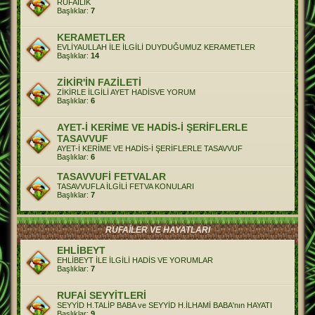
RUFAİLİK
Başlıklar:
7
KERAMETLER
EVLİYAULLAH İLE İLGİLİ DUYDUĞUMUZ KERAMETLER
Başlıklar:
14
ZİKİR'İN FAZİLETİ
ZİKİRLE İLGİLİ AYET HADİSVE YORUM
Başlıklar:
6
AYET-İ KERİME VE HADİS-İ ŞERİFLERLE
TASAVVUF
AYET-İ KERİME VE HADİS-İ ŞERİFLERLE TASAVVUF
Başlıklar:
6
TASAVVUFİ FETVALAR
TASAVVUFLA İLGİLİ FETVA KONULARI
Başlıklar:
7
RUFAİLER VE HAYATLARI
EHLİBEYT
EHLİBEYT İLE İLGİLİ HADİS VE YORUMLAR
Başlıklar:
7
RUFAİ SEYYİTLERİ
SEYYİD H.TALİP BABA ve SEYYİD H.İLHAMİ BABA'nın HAYATI
Başlıklar:
9