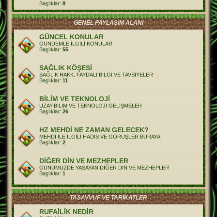
Başlıklar:
8
GENEL PAYLAŞIM ALANI
GÜNCEL KONULAR
GÜNDEMLE İLGİLİ KONULAR
Başlıklar:
55
SAĞLIK KÖŞESİ
SAĞLIK HAKK. FAYDALI BİLGİ VE TAVSİYELER
Başlıklar:
11
BİLİM VE TEKNOLOJİ
UZAY,BİLİM VE TEKNOLOJİ GELİŞMELER
Başlıklar:
26
HZ MEHDİ NE ZAMAN GELECEK?
MEHDİ İLE İLGİLİ HADİS VE GÖRÜŞLER BURAYA
Başlıklar:
2
DİĞER DİN VE MEZHEPLER
GÜNÜMÜZDE YASAYAN DİĞER DİN VE MEZHEPLER
Başlıklar:
1
TASAVVUF VE TARİKATLER
RUFAİLİK NEDİR