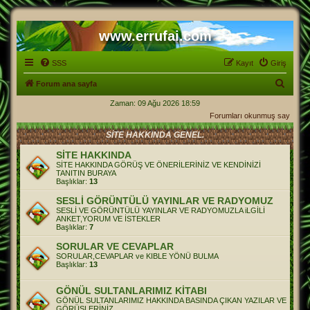
www.errufai.com
SSS
Kayıt
Giriş
A
Forum ana sayfa
r
Zaman: 09 Ağu 2026 18:59
Forumları okunmuş say
a
SİTE HAKKINDA GENEL.
SİTE HAKKINDA
SİTE HAKKINDA GÖRÜŞ VE ÖNERİLERİNİZ VE KENDİNİZİ
TANITIN BURAYA
Başlıklar:
13
SESLİ GÖRÜNTÜLÜ YAYINLAR VE RADYOMUZ
SESLİ VE GÖRÜNTÜLÜ YAYINLAR VE RADYOMUZLA iLGİLİ
ANKET,YORUM VE İSTEKLER
Başlıklar:
7
SORULAR VE CEVAPLAR
SORULAR,CEVAPLAR ve KIBLE YÖNÜ BULMA
Başlıklar:
13
GÖNÜL SULTANLARIMIZ KİTABI
GÖNÜL SULTANLARIMIZ HAKKINDA BASINDA ÇIKAN YAZILAR VE
GÖRÜŞLERİNİZ