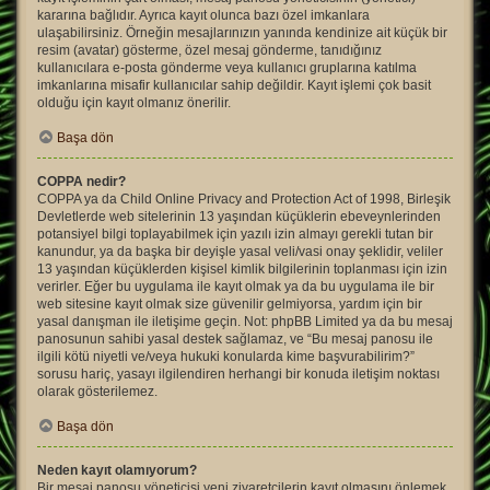
kararına bağlıdır. Ayrıca kayıt olunca bazı özel imkanlara
ulaşabilirsiniz. Örneğin mesajlarınızın yanında kendinize ait küçük bir
resim (avatar) gösterme, özel mesaj gönderme, tanıdığınız
kullanıcılara e-posta gönderme veya kullanıcı gruplarına katılma
imkanlarına misafir kullanıcılar sahip değildir. Kayıt işlemi çok basit
olduğu için kayıt olmanız önerilir.
Başa dön
COPPA nedir?
COPPA ya da Child Online Privacy and Protection Act of 1998, Birleşik
Devletlerde web sitelerinin 13 yaşından küçüklerin ebeveynlerinden
potansiyel bilgi toplayabilmek için yazılı izin almayı gerekli tutan bir
kanundur, ya da başka bir deyişle yasal veli/vasi onay şeklidir, veliler
13 yaşından küçüklerden kişisel kimlik bilgilerinin toplanması için izin
verirler. Eğer bu uygulama ile kayıt olmak ya da bu uygulama ile bir
web sitesine kayıt olmak size güvenilir gelmiyorsa, yardım için bir
yasal danışman ile iletişime geçin. Not: phpBB Limited ya da bu mesaj
panosunun sahibi yasal destek sağlamaz, ve “Bu mesaj panosu ile
ilgili kötü niyetli ve/veya hukuki konularda kime başvurabilirim?”
sorusu hariç, yasayı ilgilendiren herhangi bir konuda iletişim noktası
olarak gösterilemez.
Başa dön
Neden kayıt olamıyorum?
Bir mesaj panosu yöneticisi yeni ziyaretçilerin kayıt olmasını önlemek