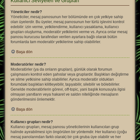
Kullanıcı Seviyeleri ve Grupları
Yöneticiler nedir?
Yöneticiler, mesaj panosunun her bölümünde en çok yetkiye sahip
olan üyelerdir. Bu üyeler, mesaj panosunun her türlü işlevini kontrol
edebilir: izin verme, yetkilendirme, kullanıcı yasaklama, kullanıcı
grupları oluşturma, moderatör yetkilerini verme vs. Ayrıca onlar mesaj
panosu kurucusu tarafından verilen ayarlara bağlı olarak bütün
forumlarda tam moderatör yetkilerine sahip olabilirler.
Başa dön
Moderatörler nedir?
Moderatörler (ya da onların grupları), günlük olarak forumun
çalışmasını kontrol eden şahıslar veya gruplardır. Başlıkları değiştirme
ve silme yetkisine sahip olabilirler. Ayrıca moderatör oldukları
forumdaki başlıkları kilitleyebilir, taşıyabilir, silebilir ve bölebilirler.
Genelde moderatörlerin görevi, off-topic, yani başlık konusuyla ilgisi
olmayan yanıtların veya hakaret ve saldırı niteliğinde mesajların
gönderilmesini önlemektir.
Başa dön
Kullanıcı grupları nedir?
Kullanıcı grupları, mesaj panosu yöneticilerinin kullanıcıları grup
halinde ayırabilmesi için öngörülen bir yöntemdir. Her kullanıcı (çoğu
mesaj panolarından farklı olarak) bir çok gruba üye olabilir ve her