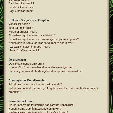
Sabit başlıklar nedir?
Kilitli başlıklar nedir?
Başlık ikonları nedir?
Kullanıcı Seviyeleri ve Grupları
Yöneticiler nedir?
Moderatörler nedir?
Kullanıcı grupları nedir?
Bir kullanıcı grubuna nasıl katılabilirim?
Bir kullanıcı grubunun lideri olmak için ne yapmam gerek?
Neden bazı kullanıcı grupları farklı renkte görünüyor?
“Varsayılan kullanıcı grubu” nedir?
“Takım” bağlantısı nedir?
Özel Mesajlar
Özel mesaj gönderemiyorum!
İstemediğim özel mesajları almaya devam ediyorum!
Bu mesaj panosunda herhangi birinden spam e-posta aldım!
Arkadaşlar ve Engellenenler
Arkadaşlarım ve Engellenenler listesi nedir?
Kullanıcıları Arkadaşlarım veya Engellenenler listesine nasıl ekleyebilirim /
silebilirim?
Forumlarda Arama
Bir forumda ya da forumlarda nasıl arama yapabilirim?
Neden arama yaptığımda sonuç çıkmıyor?
Neden arama yaptığımda boş bir sayfa çıkıyor!?