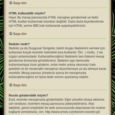
Başa dön
HTML kullanabilir miyim?
Hayır. Bu mesaj panosunda HTML mesajları göndermek ve farklı
HTML kodları kullanmak mümkün değildir. Daha fazla biçimlendirme
için HTML yerine BBCode kullanarak uygulayabilirsiniz.
Başa dön
İfadeler nedir?
İfadeler ya da Duygusal Simgeler, belirli duygu ifadelerini vermek için
kullanılan küçük resimler halindeki kısa kodlardır. Örn. :) mutlu, :( ise
üzgün anlamındadır. Kullanabileceğiniz ifadelerin tam listesini mesaj
gönderme formunda görebilirsiniz. İfadeleri aşırı derecede
kullanmamaya özen gösterin, onlar metin yoksa okunmaz hale
gelebilir ve bir moderatör mesajınızı düzenlemeye ya da silmeye karar
verebilir. Mesaj panosu yöneticisi ayrıca bir mesajınızda
kullanabileceğiniz en fazla ifade sınırını ayarlamış olabilir.
Başa dön
Resim gönderebilir miyim?
Evet, resimler mesajınızda gösterilebilir. Eğer yönetim dosya eklerine
izin verdiyse, resimleri mesaj panosuna yükleyebilirsiniz. Aksi
takdirde, genel erişilebilir bir web sunucusunda depolanan bir resime
bağlantı vermelisiniz, örn. http://www.ornek.com/benim-resmim.gif.