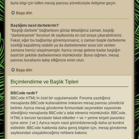
fazla bilgi için lütfen mesaj panosu yöneticisiyle iletişime geçin.
Başa dön
Başlığımı nasıl darbelerim?
“Başlığı darbele” bağlantısını görüp tıkladığınız zaman, başlığı
“darbeleyerek” forumun ilk sayfasında en üst sıraya çıkarabilirsiniz.
Fakat, eğer bu bağlantıyı göremiyorsanız, o zaman başlık darbeleme
özelliği kapatılmış olabilir ya da darbelemeler arası izin verilen
zamana henüz ulaşılmamıştır. Ayrıca cevap gelene kadar başlığın
basit bir şekilde darbelenmesi mümkündür. Buna rağmen, mesaj
panosu kurallarını takip ettiğinize emin olun.
Başa dön
Biçimlendirme ve Başlık Tipleri
BBCode nedir?
BBCode HTML’in özel bir uygulamasıdır. Foruma yazdığınız
mesajlarda BBCode kullanabilme imkanını mesaj panosu yöneticisi
belirler. Ayrıca mesaj gönderme formundaki seçenekler sayesinde
dilediğiniz mesajlarda BBCode’u iptal etmeniz mümkündür. BBCode,
HTML’e benzer tarzdadır fakat etiketler < ve > yerine köşeli parantez
içine alınır: [ ve ]. Ayrıca neyin nasıl görüntüleneceği daha iyi kontrol
edilebilir. BBCode hakkında daha geniş bilgiler için, mesaj gönderme
sayfasından ulaşabileceğiniz rehbere bakınız.