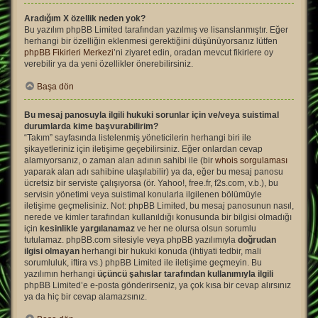
Aradığım X özellik neden yok?
Bu yazılım phpBB Limited tarafından yazılmış ve lisanslanmıştır. Eğer
herhangi bir özelliğin eklenmesi gerektiğini düşünüyorsanız lütfen
phpBB Fikirleri Merkezi
’ni ziyaret edin, oradan mevcut fikirlere oy
verebilir ya da yeni özellikler önerebilirsiniz.
Başa dön
Bu mesaj panosuyla ilgili hukuki sorunlar için ve/veya suistimal
durumlarda kime başvurabilirim?
“Takım” sayfasında listelenmiş yöneticilerin herhangi biri ile
şikayetleriniz için iletişime geçebilirsiniz. Eğer onlardan cevap
alamıyorsanız, o zaman alan adının sahibi ile (bir
whois sorgulaması
yaparak alan adı sahibine ulaşılabilir) ya da, eğer bu mesaj panosu
ücretsiz bir serviste çalışıyorsa (ör. Yahoo!, free.fr, f2s.com, v.b.), bu
servisin yönetimi veya suistimal konularla ilgilenen bölümüyle
iletişime geçmelisiniz. Not: phpBB Limited, bu mesaj panosunun nasıl,
nerede ve kimler tarafından kullanıldığı konusunda bir bilgisi olmadığı
için
kesinlikle yargılanamaz
ve her ne olursa olsun sorumlu
tutulamaz. phpBB.com sitesiyle veya phpBB yazılımıyla
doğrudan
ilgisi olmayan
herhangi bir hukuki konuda (ihtiyati tedbir, mali
sorumluluk, iftira vs.) phpBB Limited ile iletişime geçmeyin. Bu
yazılımın herhangi
üçüncü şahıslar tarafından kullanımıyla ilgili
phpBB Limited’e e-posta gönderirseniz, ya çok kısa bir cevap alırsınız
ya da hiç bir cevap alamazsınız.