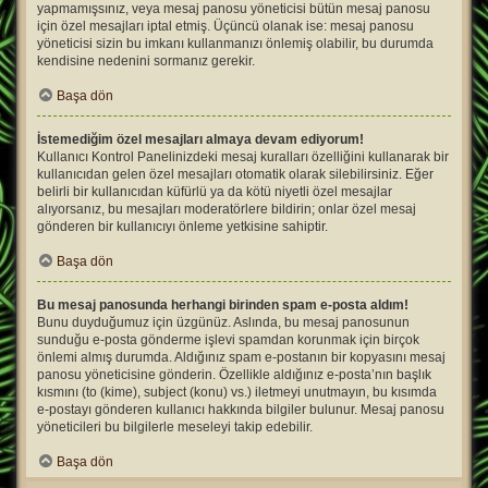
yapmamışsınız, veya mesaj panosu yöneticisi bütün mesaj panosu
için özel mesajları iptal etmiş. Üçüncü olanak ise: mesaj panosu
yöneticisi sizin bu imkanı kullanmanızı önlemiş olabilir, bu durumda
kendisine nedenini sormanız gerekir.
Başa dön
İstemediğim özel mesajları almaya devam ediyorum!
Kullanıcı Kontrol Panelinizdeki mesaj kuralları özelliğini kullanarak bir
kullanıcıdan gelen özel mesajları otomatik olarak silebilirsiniz. Eğer
belirli bir kullanıcıdan küfürlü ya da kötü niyetli özel mesajlar
alıyorsanız, bu mesajları moderatörlere bildirin; onlar özel mesaj
gönderen bir kullanıcıyı önleme yetkisine sahiptir.
Başa dön
Bu mesaj panosunda herhangi birinden spam e-posta aldım!
Bunu duyduğumuz için üzgünüz. Aslında, bu mesaj panosunun
sunduğu e-posta gönderme işlevi spamdan korunmak için birçok
önlemi almış durumda. Aldığınız spam e-postanın bir kopyasını mesaj
panosu yöneticisine gönderin. Özellikle aldığınız e-posta’nın başlık
kısmını (to (kime), subject (konu) vs.) iletmeyi unutmayın, bu kısımda
e-postayı gönderen kullanıcı hakkında bilgiler bulunur. Mesaj panosu
yöneticileri bu bilgilerle meseleyi takip edebilir.
Başa dön