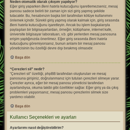
Neden otomatik olarak çıkışım yapılıyor?
Eğer giriş yaparken
Beni hatırla
kutucuğunu işaretlemezseniz, mesaj
panosu sadece belirli bir zaman için sizi giriş yapmış şekilde
tutacaktır. Bu, hesabınızın başka biri tarafından kötüye kullanımını
önlemek içindir. Sürekli giriş yapmış olarak kalmak için, giriş sırasında
Beni hatırla
kutucuğunu işaretleyin. Ancak bu işlem başkalarıyla
paylaşılan bir bilgisayarlardan, örneğin; kütüphane, internet kafe,
üniversite bilgisayar laboratuarı, v.b. gibi yerlerden mesaj panosuna
erişim yaptığınızda önerilmez. Eğer giriş sırasında
Beni hatırla
kutucuğunu göremiyorsanız, bunun anlamı bir mesaj panosu
yöneticisinin bu özelliği devre dışı bırakmış olmasıdır.
Başa dön
“Çerezleri sil” nedir?
“Çerezleri sil” özelliği, phpBB tarafından oluşturulan ve mesaj
panosuna girişiniz, doğrulanmanız için tutulan çerezleri silmeye yarar.
Çerezler ayrıca, eğer bir mesaj panosu yöneticisi tarafından
ayarlandıysa, okuma takibi gibi özellikler sağlar. Eğer giriş ya da çıkış
problemleri yaşıyorsanız, mesaj panosu çerezlerini silmek size
yardımcı olabilir.
Başa dön
Kullanıcı Seçenekleri ve ayarları
Ayarlarımı nasıl değiştirebilirim?