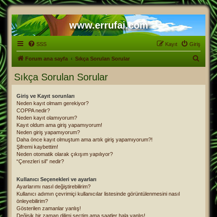
www.errufai.com
SSS
Kayıt
Giriş
A
Forum ana sayfa
Sıkça Sorulan Sorular
r
Sıkça Sorulan Sorular
a
Giriş ve Kayıt sorunları
Neden kayıt olmam gerekiyor?
COPPA nedir?
Neden kayıt olamıyorum?
Kayıt oldum ama giriş yapamıyorum!
Neden giriş yapamıyorum?
Daha önce kayıt olmuştum ama artık giriş yapamıyorum?!
Şifremi kaybettim!
Neden otomatik olarak çıkışım yapılıyor?
“Çerezleri sil” nedir?
Kullanıcı Seçenekleri ve ayarları
Ayarlarımı nasıl değiştirebilirim?
Kullanıcı adımın çevrimiçi kullanıcılar listesinde görüntülenmesini nasıl
önleyebilirim?
Gösterilen zamanlar yanlış!
Değişik bir zaman dilimi seçtim ama saatler hala yanlış!