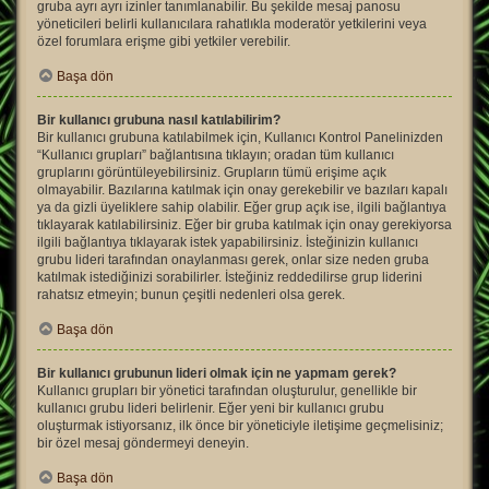
gruba ayrı ayrı izinler tanımlanabilir. Bu şekilde mesaj panosu
yöneticileri belirli kullanıcılara rahatlıkla moderatör yetkilerini veya
özel forumlara erişme gibi yetkiler verebilir.
Başa dön
Bir kullanıcı grubuna nasıl katılabilirim?
Bir kullanıcı grubuna katılabilmek için, Kullanıcı Kontrol Panelinizden
“Kullanıcı grupları” bağlantısına tıklayın; oradan tüm kullanıcı
gruplarını görüntüleyebilirsiniz. Grupların tümü erişime açık
olmayabilir. Bazılarına katılmak için onay gerekebilir ve bazıları kapalı
ya da gizli üyeliklere sahip olabilir. Eğer grup açık ise, ilgili bağlantıya
tıklayarak katılabilirsiniz. Eğer bir gruba katılmak için onay gerekiyorsa
ilgili bağlantıya tıklayarak istek yapabilirsiniz. İsteğinizin kullanıcı
grubu lideri tarafından onaylanması gerek, onlar size neden gruba
katılmak istediğinizi sorabilirler. İsteğiniz reddedilirse grup liderini
rahatsız etmeyin; bunun çeşitli nedenleri olsa gerek.
Başa dön
Bir kullanıcı grubunun lideri olmak için ne yapmam gerek?
Kullanıcı grupları bir yönetici tarafından oluşturulur, genellikle bir
kullanıcı grubu lideri belirlenir. Eğer yeni bir kullanıcı grubu
oluşturmak istiyorsanız, ilk önce bir yöneticiyle iletişime geçmelisiniz;
bir özel mesaj göndermeyi deneyin.
Başa dön