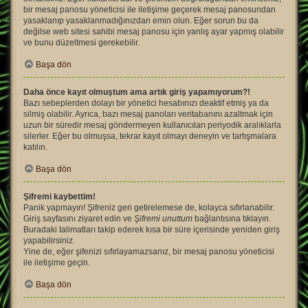
bir mesaj panosu yöneticisi ile iletişime geçerek mesaj panosundan
yasaklanıp yasaklanmadığınızdan emin olun. Eğer sorun bu da
değilse web sitesi sahibi mesaj panosu için yanlış ayar yapmış olabilir
ve bunu düzeltmesi gerekebilir.
Başa dön
Daha önce kayıt olmuştum ama artık giriş yapamıyorum?!
Bazı sebeplerden dolayı bir yönetici hesabınızı deaktif etmiş ya da
silmiş olabilir. Ayrıca, bazı mesaj panoları veritabanını azaltmak için
uzun bir süredir mesaj göndermeyen kullanıcıları periyodik aralıklarla
silerler. Eğer bu olmuşsa, tekrar kayıt olmayı deneyin ve tartışmalara
katılın.
Başa dön
Şifremi kaybettim!
Panik yapmayın! Şifreniz geri getirelemese de, kolayca sıfırlanabilir.
Giriş sayfasını ziyaret edin ve
Şifremi unuttum
bağlantısına tıklayın.
Buradaki talimatları takip ederek kısa bir süre içerisinde yeniden giriş
yapabilirsiniz.
Yine de, eğer şifenizi sıfırlayamazsanız, bir mesaj panosu yöneticisi
ile iletişime geçin.
Başa dön