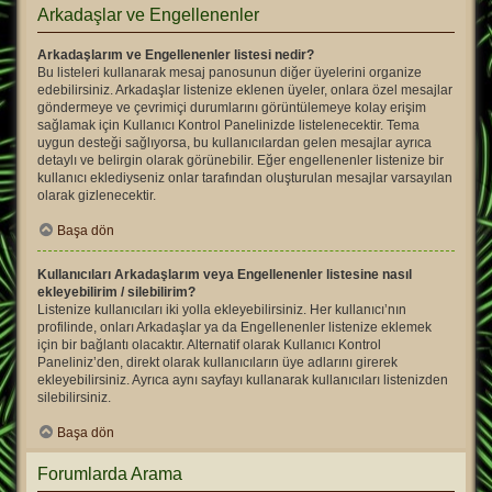
Arkadaşlar ve Engellenenler
Arkadaşlarım ve Engellenenler listesi nedir?
Bu listeleri kullanarak mesaj panosunun diğer üyelerini organize
edebilirsiniz. Arkadaşlar listenize eklenen üyeler, onlara özel mesajlar
göndermeye ve çevrimiçi durumlarını görüntülemeye kolay erişim
sağlamak için Kullanıcı Kontrol Panelinizde listelenecektir. Tema
uygun desteği sağlıyorsa, bu kullanıcılardan gelen mesajlar ayrıca
detaylı ve belirgin olarak görünebilir. Eğer engellenenler listenize bir
kullanıcı eklediyseniz onlar tarafından oluşturulan mesajlar varsayılan
olarak gizlenecektir.
Başa dön
Kullanıcıları Arkadaşlarım veya Engellenenler listesine nasıl
ekleyebilirim / silebilirim?
Listenize kullanıcıları iki yolla ekleyebilirsiniz. Her kullanıcı’nın
profilinde, onları Arkadaşlar ya da Engellenenler listenize eklemek
için bir bağlantı olacaktır. Alternatif olarak Kullanıcı Kontrol
Paneliniz’den, direkt olarak kullanıcıların üye adlarını girerek
ekleyebilirsiniz. Ayrıca aynı sayfayı kullanarak kullanıcıları listenizden
silebilirsiniz.
Başa dön
Forumlarda Arama