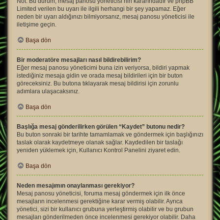
Not: Bu durum, mesaj panosu yöneticisi’nin kararındadır ve phpBB
Limited verilen bu uyarı ile ilgili herhangi bir şey yapamaz. Eğer
neden bir uyarı aldığınızı bilmiyorsanız, mesaj panosu yöneticisi ile
iletişime geçin.
Başa dön
Bir moderatöre mesajları nasıl bildirebilirim?
Eğer mesaj panosu yöneticimi buna izin veriyorsa, bildiri yapmak
istediğiniz mesaja gidin ve orada mesaj bildirileri için bir buton
göreceksiniz. Bu butona tıklayarak mesaj bildirisi için zorunlu
adımlara ulaşacaksınız.
Başa dön
Başlığa mesaj gönderilirken görülen “Kaydet” butonu nedir?
Bu buton sonraki bir tarihte tamamlamak ve göndermek için başlığınızı
taslak olarak kaydetmeye olanak sağlar. Kaydedilen bir taslağı
yeniden yüklemek için, Kullanıcı Kontrol Panelini ziyaret edin.
Başa dön
Neden mesajımın onaylanması gerekiyor?
Mesaj panosu yöneticisi, foruma mesaj göndermek için ilk önce
mesajların incelenmesi gerektiğine karar vermiş olabilir. Ayrıca
yönetici, sizi bir kullanıcı grubuna yerleştirmiş olabilir ve bu grubun
mesajları gönderilmeden önce incelenmesi gerekiyor olabilir. Daha