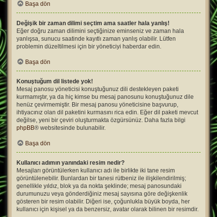
Başa dön
Değişik bir zaman dilimi seçtim ama saatler hala yanlış!
Eğer doğru zaman dilimini seçtiğinize eminseniz ve zaman hala
yanlışsa, sunucu saatinde kayıtlı zaman yanlış olabilir. Lütfen
problemin düzeltilmesi için bir yöneticiyi haberdar edin.
Başa dön
Konuştuğum dil listede yok!
Mesaj panosu yöneticisi konuştuğunuz dili destekleyen paketi
kurmamıştır, ya da hiç kimse bu mesaj panosunu konuştuğunuz dile
henüz çevirmemiştir. Bir mesaj panosu yöneticisine başvurup,
ihtiyacınız olan dil paketini kurmasını rica edin. Eğer dil paketi mevcut
değilse, yeni bir çeviri oluşturmakta özgürsünüz. Daha fazla bilgi
phpBB
® websitesinde bulunabilir.
Başa dön
Kullanıcı adımın yanındaki resim nedir?
Mesajları görüntülerken kullanıcı adı ile birlikte iki tane resim
görüntülenebilir. Bunlardan bir tanesi rütbeniz ile ilişkilendirilmiş;
genellikle yıldız, blok ya da nokta şeklinde; mesaj panosundaki
durumunuzu veya gönderdiğiniz mesaj sayısına göre değişkenlik
gösteren bir resim olabilir. Diğeri ise, çoğunlukla büyük boyda, her
kullanıcı için kişisel ya da benzersiz, avatar olarak bilinen bir resimdir.