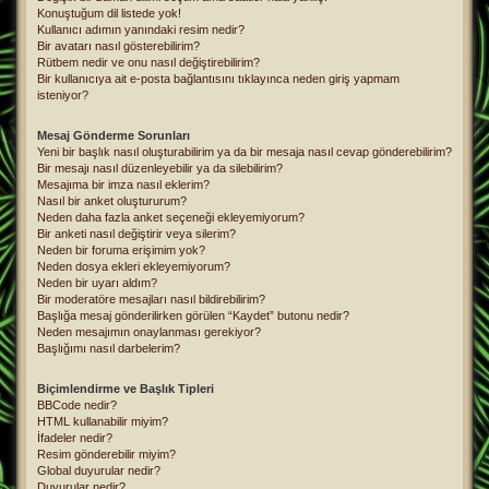
Konuştuğum dil listede yok!
Kullanıcı adımın yanındaki resim nedir?
Bir avatarı nasıl gösterebilirim?
Rütbem nedir ve onu nasıl değiştirebilirim?
Bir kullanıcıya ait e-posta bağlantısını tıklayınca neden giriş yapmam
isteniyor?
Mesaj Gönderme Sorunları
Yeni bir başlık nasıl oluşturabilirim ya da bir mesaja nasıl cevap gönderebilirim?
Bir mesajı nasıl düzenleyebilir ya da silebilirim?
Mesajıma bir imza nasıl eklerim?
Nasıl bir anket oluştururum?
Neden daha fazla anket seçeneği ekleyemiyorum?
Bir anketi nasıl değiştirir veya silerim?
Neden bir foruma erişimim yok?
Neden dosya ekleri ekleyemiyorum?
Neden bir uyarı aldım?
Bir moderatöre mesajları nasıl bildirebilirim?
Başlığa mesaj gönderilirken görülen “Kaydet” butonu nedir?
Neden mesajımın onaylanması gerekiyor?
Başlığımı nasıl darbelerim?
Biçimlendirme ve Başlık Tipleri
BBCode nedir?
HTML kullanabilir miyim?
İfadeler nedir?
Resim gönderebilir miyim?
Global duyurular nedir?
Duyurular nedir?