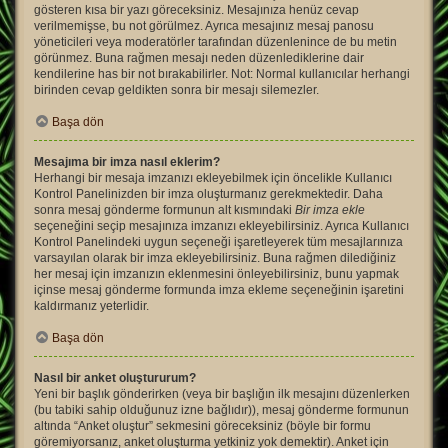
gösteren kısa bir yazı göreceksiniz. Mesajınıza henüz cevap
verilmemişse, bu not görülmez. Ayrıca mesajınız mesaj panosu
yöneticileri veya moderatörler tarafından düzenlenince de bu metin
görünmez. Buna rağmen mesajı neden düzenlediklerine dair
kendilerine has bir not bırakabilirler. Not: Normal kullanıcılar herhangi
birinden cevap geldikten sonra bir mesajı silemezler.
Başa dön
Mesajıma bir imza nasıl eklerim?
Herhangi bir mesaja imzanızı ekleyebilmek için öncelikle Kullanıcı
Kontrol Panelinizden bir imza oluşturmanız gerekmektedir. Daha
sonra mesaj gönderme formunun alt kısmındaki
Bir imza ekle
seçeneğini seçip mesajınıza imzanızı ekleyebilirsiniz. Ayrıca Kullanıcı
Kontrol Panelindeki uygun seçeneği işaretleyerek tüm mesajlarınıza
varsayılan olarak bir imza ekleyebilirsiniz. Buna rağmen dilediğiniz
her mesaj için imzanızın eklenmesini önleyebilirsiniz, bunu yapmak
içinse mesaj gönderme formunda imza ekleme seçeneğinin işaretini
kaldırmanız yeterlidir.
Başa dön
Nasıl bir anket oluştururum?
Yeni bir başlık gönderirken (veya bir başlığın ilk mesajını düzenlerken
(bu tabiki sahip olduğunuz izne bağlıdır)), mesaj gönderme formunun
altında “Anket oluştur” sekmesini göreceksiniz (böyle bir formu
göremiyorsanız, anket oluşturma yetkiniz yok demektir). Anket için