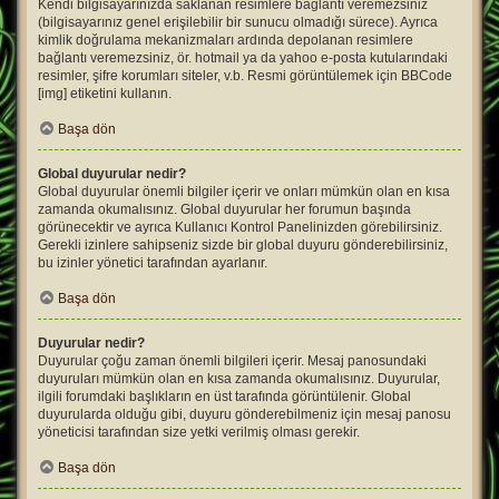
Kendi bilgisayarınızda saklanan resimlere bağlantı veremezsiniz
(bilgisayarınız genel erişilebilir bir sunucu olmadığı sürece). Ayrıca
kimlik doğrulama mekanizmaları ardında depolanan resimlere
bağlantı veremezsiniz, ör. hotmail ya da yahoo e-posta kutularındaki
resimler, şifre korumları siteler, v.b. Resmi görüntülemek için BBCode
[img] etiketini kullanın.
Başa dön
Global duyurular nedir?
Global duyurular önemli bilgiler içerir ve onları mümkün olan en kısa
zamanda okumalısınız. Global duyurular her forumun başında
görünecektir ve ayrıca Kullanıcı Kontrol Panelinizden görebilirsiniz.
Gerekli izinlere sahipseniz sizde bir global duyuru gönderebilirsiniz,
bu izinler yönetici tarafından ayarlanır.
Başa dön
Duyurular nedir?
Duyurular çoğu zaman önemli bilgileri içerir. Mesaj panosundaki
duyuruları mümkün olan en kısa zamanda okumalısınız. Duyurular,
ilgili forumdaki başlıkların en üst tarafında görüntülenir. Global
duyurularda olduğu gibi, duyuru gönderebilmeniz için mesaj panosu
yöneticisi tarafından size yetki verilmiş olması gerekir.
Başa dön