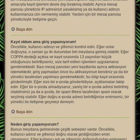
amacıyla kayıt işlemini devre dışı bırakmış olabilir. Ayrıca mesaj
panosu yöneticisi IP adresinizi yasaklamış ya da kullanıcı adınızı
kullanmanıza izin vermemiş olabilir. Yardım için bir mesaj panosu
yöneticisiyle iletişime geçin.
Başa dön
Kayıt oldum ama giriş yapamıyorum!
Öncelikle, kullanıcı adınızı ve şifrenizi kontrol edin. Eğer onlar
doğruysa, o zaman şu iki durumdan biri meydana gelmiş olabilir. Eğer
COPPA desteği açıksa ve kayıt sırasında 13 yaşından küçük
olduğunuzu belirttiyseniz, size tarif edilen işlemleri uygulamanız
gerekmektedir. Bazı mesaj panoları yeni kayıtlarda ayrıca aktivasyon
istemektedir, giriş yapmadan önce bu aktivasyonun kendiniz ya da bir
yönetici tarafından yapılması gerekmektedir; bu bilgi kayıt sırasında
gösterilmiştir. Eğer size bir e-posta gönderildiyse, açıklamaları takip
edin. Eğer bir e-posta almadıysanız, yanlış bir e-posta adresi belirtmiş
olabilirsiniz ya da e-posta, bir spam filtresi tarafından spam olarak
seçilmiş olabilir. Eğer doğru e-posta adresi belirttiğinize eminseniz, bir
yönetici ile iletişime geçmeyi deneyin.
Başa dön
Neden giriş yapamıyorum?
Bunun meydana gelmesinde çeşitli sebepler vardır. Öncelikle,
kullanıcı adınız ve şifrenizi doğru olarak girdiğinizden emin
olmalısınız. Eğer kullanıcı adı ve şifrenizin doğruluğundan eminseniz,