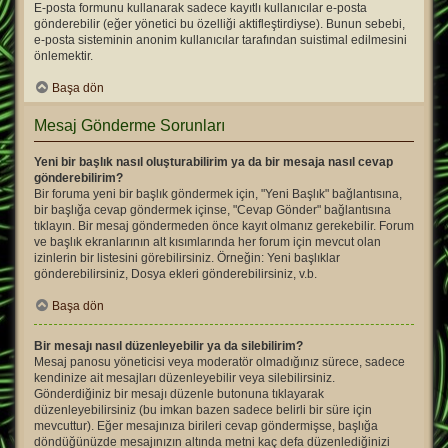
E-posta formunu kullanarak sadece kayıtlı kullanıcılar e-posta
gönderebilir (eğer yönetici bu özelliği aktifleştirdiyse). Bunun sebebi,
e-posta sisteminin anonim kullanıcılar tarafından suistimal edilmesini
önlemektir.
Başa dön
Mesaj Gönderme Sorunları
Yeni bir başlık nasıl oluşturabilirim ya da bir mesaja nasıl cevap
gönderebilirim?
Bir foruma yeni bir başlık göndermek için, "Yeni Başlık" bağlantısına,
bir başlığa cevap göndermek içinse, "Cevap Gönder" bağlantısına
tıklayın. Bir mesaj göndermeden önce kayıt olmanız gerekebilir. Forum
ve başlık ekranlarının alt kısımlarında her forum için mevcut olan
izinlerin bir listesini görebilirsiniz. Örneğin: Yeni başlıklar
gönderebilirsiniz, Dosya ekleri gönderebilirsiniz, v.b.
Başa dön
Bir mesajı nasıl düzenleyebilir ya da silebilirim?
Mesaj panosu yöneticisi veya moderatör olmadığınız sürece, sadece
kendinize ait mesajları düzenleyebilir veya silebilirsiniz.
Gönderdiğiniz bir mesajı düzenle butonuna tıklayarak
düzenleyebilirsiniz (bu imkan bazen sadece belirli bir süre için
mevcuttur). Eğer mesajınıza birileri cevap göndermişse, başlığa
döndüğünüzde mesajınızın altında metni kaç defa düzenlediğinizi