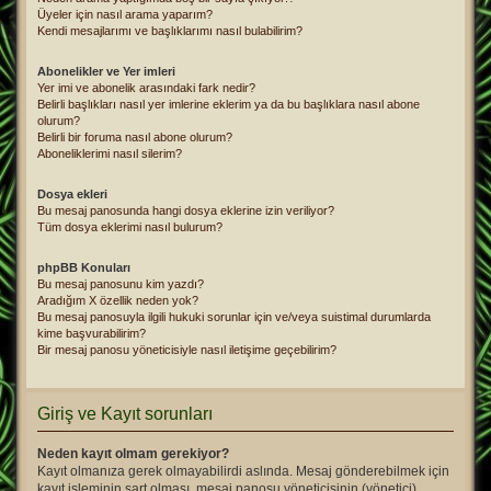
Üyeler için nasıl arama yaparım?
Kendi mesajlarımı ve başlıklarımı nasıl bulabilirim?
Abonelikler ve Yer imleri
Yer imi ve abonelik arasındaki fark nedir?
Belirli başlıkları nasıl yer imlerine eklerim ya da bu başlıklara nasıl abone
olurum?
Belirli bir foruma nasıl abone olurum?
Aboneliklerimi nasıl silerim?
Dosya ekleri
Bu mesaj panosunda hangi dosya eklerine izin veriliyor?
Tüm dosya eklerimi nasıl bulurum?
phpBB Konuları
Bu mesaj panosunu kim yazdı?
Aradığım X özellik neden yok?
Bu mesaj panosuyla ilgili hukuki sorunlar için ve/veya suistimal durumlarda
kime başvurabilirim?
Bir mesaj panosu yöneticisiyle nasıl iletişime geçebilirim?
Giriş ve Kayıt sorunları
Neden kayıt olmam gerekiyor?
Kayıt olmanıza gerek olmayabilirdi aslında. Mesaj gönderebilmek için
kayıt işleminin şart olması, mesaj panosu yöneticisinin (yönetici)