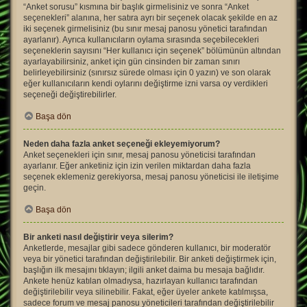
“Anket sorusu” kısmına bir başlık girmelisiniz ve sonra “Anket
seçenekleri” alanına, her satıra ayrı bir seçenek olacak şekilde en az
iki seçenek girmelisiniz (bu sınır mesaj panosu yönetici tarafından
ayarlanır). Ayrıca kullanıcıların oylama sırasında seçebilecekleri
seçeneklerin sayısını “Her kullanıcı için seçenek” bölümünün altından
ayarlayabilirsiniz, anket için gün cinsinden bir zaman sınırı
belirleyebilirsiniz (sınırsız sürede olması için 0 yazın) ve son olarak
eğer kullanıcıların kendi oylarını değiştirme izni varsa oy verdikleri
seçeneği değiştirebilirler.
Başa dön
Neden daha fazla anket seçeneği ekleyemiyorum?
Anket seçenekleri için sınır, mesaj panosu yöneticisi tarafından
ayarlanır. Eğer anketiniz için izin verilen miktardan daha fazla
seçenek eklemeniz gerekiyorsa, mesaj panosu yöneticisi ile iletişime
geçin.
Başa dön
Bir anketi nasıl değiştirir veya silerim?
Anketlerde, mesajlar gibi sadece gönderen kullanıcı, bir moderatör
veya bir yönetici tarafından değiştirilebilir. Bir anketi değiştirmek için,
başlığın ilk mesajını tıklayın; ilgili anket daima bu mesaja bağlıdır.
Ankete henüz katılan olmadıysa, hazırlayan kullanıcı tarafından
değiştirilebilir veya silinebilir. Fakat, eğer üyeler ankete katılmışsa,
sadece forum ve mesaj panosu yöneticileri tarafından değiştirilebilir