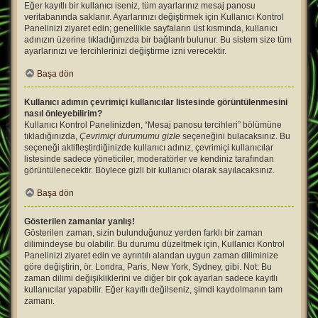
Eğer kayıtlı bir kullanıcı iseniz, tüm ayarlarınız mesaj panosu
veritabanında saklanır. Ayarlarınızı değiştirmek için Kullanıcı Kontrol
Panelinizi ziyaret edin; genellikle sayfaların üst kısmında, kullanıcı
adınızın üzerine tıkladığınızda bir bağlantı bulunur. Bu sistem size tüm
ayarlarınızı ve tercihlerinizi değiştirme izni verecektir.
Başa dön
Kullanıcı adımın çevrimiçi kullanıcılar listesinde görüntülenmesini
nasıl önleyebilirim?
Kullanıcı Kontrol Panelinizden, “Mesaj panosu tercihleri” bölümüne
tıkladığınızda,
Çevrimiçi durumumu gizle
seçeneğini bulacaksınız. Bu
seçeneği aktifleştirdiğinizde kullanıcı adınız, çevrimiçi kullanıcılar
listesinde sadece yöneticiler, moderatörler ve kendiniz tarafından
görüntülenecektir. Böylece gizli bir kullanıcı olarak sayılacaksınız.
Başa dön
Gösterilen zamanlar yanlış!
Gösterilen zaman, sizin bulunduğunuz yerden farklı bir zaman
dilimindeyse bu olabilir. Bu durumu düzeltmek için, Kullanıcı Kontrol
Panelinizi ziyaret edin ve ayrıntılı alandan uygun zaman diliminize
göre değiştirin, ör. Londra, Paris, New York, Sydney, gibi. Not: Bu
zaman dilimi değişikliklerini ve diğer bir çok ayarları sadece kayıtlı
kullanıcılar yapabilir. Eğer kayıtlı değilseniz, şimdi kaydolmanın tam
zamanı.