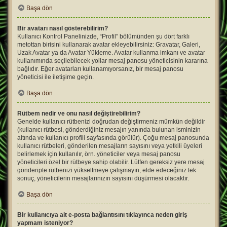
Başa dön
Bir avatarı nasıl gösterebilirim?
Kullanıcı Kontrol Panelinizde, “Profil” bölümünden şu dört farklı
metottan birisini kullanarak avatar ekleyebilirsiniz: Gravatar, Galeri,
Uzak Avatar ya da Avatar Yükleme. Avatar kullanma imkanı ve avatar
kullanımında seçilebilecek yollar mesaj panosu yöneticisinin kararına
bağlıdır. Eğer avatarları kullanamıyorsanız, bir mesaj panosu
yöneticisi ile iletişime geçin.
Başa dön
Rütbem nedir ve onu nasıl değiştirebilirim?
Genelde kullanıcı rütbenizi doğrudan değiştirmeniz mümkün değildir
(kullanıcı rütbesi, gönderdiğiniz mesajın yanında bulunan isminizin
altında ve kullanıcı profili sayfasında görülür). Çoğu mesaj panosunda
kullanıcı rütbeleri, gönderilen mesajların sayısını veya yetkili üyeleri
belirlemek için kullanılır, örn. yöneticiler veya mesaj panosu
yöneticileri özel bir rütbeye sahip olabilir. Lütfen gereksiz yere mesaj
gönderipte rütbenizi yükseltmeye çalışmayın, elde edeceğiniz tek
sonuç, yöneticilerin mesajlarınızın sayısını düşürmesi olacaktır.
Başa dön
Bir kullanıcıya ait e-posta bağlantısını tıklayınca neden giriş
yapmam isteniyor?