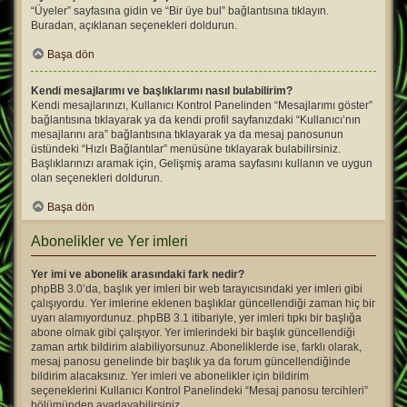
“Üyeler” sayfasına gidin ve “Bir üye bul” bağlantısına tıklayın.
Buradan, açıklanan seçenekleri doldurun.
Başa dön
Kendi mesajlarımı ve başlıklarımı nasıl bulabilirim?
Kendi mesajlarınızı, Kullanıcı Kontrol Panelinden “Mesajlarımı göster”
bağlantısına tıklayarak ya da kendi profil sayfanızdaki “Kullanıcı’nın
mesajlarını ara” bağlantısına tıklayarak ya da mesaj panosunun
üstündeki “Hızlı Bağlantılar” menüsüne tıklayarak bulabilirsiniz.
Başlıklarınızı aramak için, Gelişmiş arama sayfasını kullanın ve uygun
olan seçenekleri doldurun.
Başa dön
Abonelikler ve Yer imleri
Yer imi ve abonelik arasındaki fark nedir?
phpBB 3.0’da, başlık yer imleri bir web tarayıcısındaki yer imleri gibi
çalışıyordu. Yer imlerine eklenen başlıklar güncellendiği zaman hiç bir
uyarı alamıyordunuz. phpBB 3.1 itibariyle, yer imleri tıpkı bir başlığa
abone olmak gibi çalışıyor. Yer imlerindeki bir başlık güncellendiği
zaman artık bildirim alabiliyorsunuz. Aboneliklerde ise, farklı olarak,
mesaj panosu genelinde bir başlık ya da forum güncellendiğinde
bildirim alacaksınız. Yer imleri ve abonelikler için bildirim
seçeneklerini Kullanıcı Kontrol Panelindeki “Mesaj panosu tercihleri”
bölümünden ayarlayabilirsiniz.