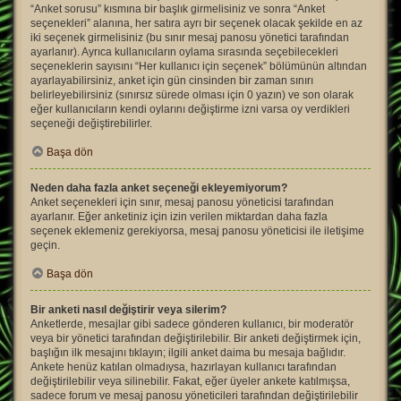
“Anket sorusu” kısmına bir başlık girmelisiniz ve sonra “Anket
seçenekleri” alanına, her satıra ayrı bir seçenek olacak şekilde en az
iki seçenek girmelisiniz (bu sınır mesaj panosu yönetici tarafından
ayarlanır). Ayrıca kullanıcıların oylama sırasında seçebilecekleri
seçeneklerin sayısını “Her kullanıcı için seçenek” bölümünün altından
ayarlayabilirsiniz, anket için gün cinsinden bir zaman sınırı
belirleyebilirsiniz (sınırsız sürede olması için 0 yazın) ve son olarak
eğer kullanıcıların kendi oylarını değiştirme izni varsa oy verdikleri
seçeneği değiştirebilirler.
Başa dön
Neden daha fazla anket seçeneği ekleyemiyorum?
Anket seçenekleri için sınır, mesaj panosu yöneticisi tarafından
ayarlanır. Eğer anketiniz için izin verilen miktardan daha fazla
seçenek eklemeniz gerekiyorsa, mesaj panosu yöneticisi ile iletişime
geçin.
Başa dön
Bir anketi nasıl değiştirir veya silerim?
Anketlerde, mesajlar gibi sadece gönderen kullanıcı, bir moderatör
veya bir yönetici tarafından değiştirilebilir. Bir anketi değiştirmek için,
başlığın ilk mesajını tıklayın; ilgili anket daima bu mesaja bağlıdır.
Ankete henüz katılan olmadıysa, hazırlayan kullanıcı tarafından
değiştirilebilir veya silinebilir. Fakat, eğer üyeler ankete katılmışsa,
sadece forum ve mesaj panosu yöneticileri tarafından değiştirilebilir