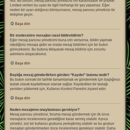
Not: Bu durum, mesaj panosu yöneticisi’nin kararındadır ve phpBB
Limited verilen bu uyarı ile ilgili herhangi bir şey yapamaz. Eğer
neden bir uyarı aldığınızı bilmiyorsanız, mesaj panosu yöneticisi ile
iletişime geçin.
Başa dön
Bir moderatöre mesajları nasıl bildirebilirim?
Eğer mesaj panosu yöneticimi buna izin veriyorsa, bildiri yapmak
istediğiniz mesaja gidin ve orada mesaj bildirileri için bir buton
göreceksiniz. Bu butona tıklayarak mesaj bildirisi için zorunlu
adımlara ulaşacaksınız.
Başa dön
Başlığa mesaj gönderilirken görülen “Kaydet” butonu nedir?
Bu buton sonraki bir tarihte tamamlamak ve göndermek için başlığınızı
taslak olarak kaydetmeye olanak sağlar. Kaydedilen bir taslağı
yeniden yüklemek için, Kullanıcı Kontrol Panelini ziyaret edin.
Başa dön
Neden mesajımın onaylanması gerekiyor?
Mesaj panosu yöneticisi, foruma mesaj göndermek için ilk önce
mesajların incelenmesi gerektiğine karar vermiş olabilir. Ayrıca
yönetici, sizi bir kullanıcı grubuna yerleştirmiş olabilir ve bu grubun
mesajları gönderilmeden önce incelenmesi gerekiyor olabilir. Daha