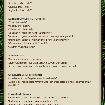
Sabit başlıklar nedir?
Kilitli başlıklar nedir?
Başlık ikonları nedir?
Kullanıcı Seviyeleri ve Grupları
Yöneticiler nedir?
Moderatörler nedir?
Kullanıcı grupları nedir?
Bir kullanıcı grubuna nasıl katılabilirim?
Bir kullanıcı grubunun lideri olmak için ne yapmam gerek?
Neden bazı kullanıcı grupları farklı renkte görünüyor?
“Varsayılan kullanıcı grubu” nedir?
“Takım” bağlantısı nedir?
Özel Mesajlar
Özel mesaj gönderemiyorum!
İstemediğim özel mesajları almaya devam ediyorum!
Bu mesaj panosunda herhangi birinden spam e-posta aldım!
Arkadaşlar ve Engellenenler
Arkadaşlarım ve Engellenenler listesi nedir?
Kullanıcıları Arkadaşlarım veya Engellenenler listesine nasıl ekleyebilirim /
silebilirim?
Forumlarda Arama
Bir forumda ya da forumlarda nasıl arama yapabilirim?
Neden arama yaptığımda sonuç çıkmıyor?
Neden arama yaptığımda boş bir sayfa çıkıyor!?