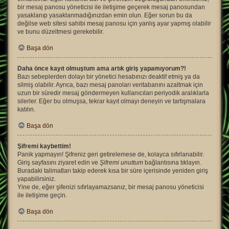
bir mesaj panosu yöneticisi ile iletişime geçerek mesaj panosundan
yasaklanıp yasaklanmadığınızdan emin olun. Eğer sorun bu da
değilse web sitesi sahibi mesaj panosu için yanlış ayar yapmış olabilir
ve bunu düzeltmesi gerekebilir.
Başa dön
Daha önce kayıt olmuştum ama artık giriş yapamıyorum?!
Bazı sebeplerden dolayı bir yönetici hesabınızı deaktif etmiş ya da
silmiş olabilir. Ayrıca, bazı mesaj panoları veritabanını azaltmak için
uzun bir süredir mesaj göndermeyen kullanıcıları periyodik aralıklarla
silerler. Eğer bu olmuşsa, tekrar kayıt olmayı deneyin ve tartışmalara
katılın.
Başa dön
Şifremi kaybettim!
Panik yapmayın! Şifreniz geri getirelemese de, kolayca sıfırlanabilir.
Giriş sayfasını ziyaret edin ve
Şifremi unuttum
bağlantısına tıklayın.
Buradaki talimatları takip ederek kısa bir süre içerisinde yeniden giriş
yapabilirsiniz.
Yine de, eğer şifenizi sıfırlayamazsanız, bir mesaj panosu yöneticisi
ile iletişime geçin.
Başa dön