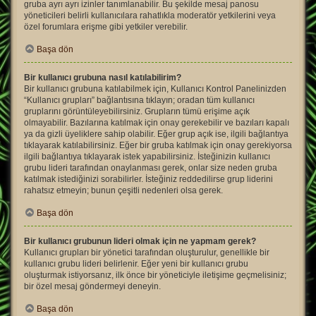
gruba ayrı ayrı izinler tanımlanabilir. Bu şekilde mesaj panosu
yöneticileri belirli kullanıcılara rahatlıkla moderatör yetkilerini veya
özel forumlara erişme gibi yetkiler verebilir.
Başa dön
Bir kullanıcı grubuna nasıl katılabilirim?
Bir kullanıcı grubuna katılabilmek için, Kullanıcı Kontrol Panelinizden
“Kullanıcı grupları” bağlantısına tıklayın; oradan tüm kullanıcı
gruplarını görüntüleyebilirsiniz. Grupların tümü erişime açık
olmayabilir. Bazılarına katılmak için onay gerekebilir ve bazıları kapalı
ya da gizli üyeliklere sahip olabilir. Eğer grup açık ise, ilgili bağlantıya
tıklayarak katılabilirsiniz. Eğer bir gruba katılmak için onay gerekiyorsa
ilgili bağlantıya tıklayarak istek yapabilirsiniz. İsteğinizin kullanıcı
grubu lideri tarafından onaylanması gerek, onlar size neden gruba
katılmak istediğinizi sorabilirler. İsteğiniz reddedilirse grup liderini
rahatsız etmeyin; bunun çeşitli nedenleri olsa gerek.
Başa dön
Bir kullanıcı grubunun lideri olmak için ne yapmam gerek?
Kullanıcı grupları bir yönetici tarafından oluşturulur, genellikle bir
kullanıcı grubu lideri belirlenir. Eğer yeni bir kullanıcı grubu
oluşturmak istiyorsanız, ilk önce bir yöneticiyle iletişime geçmelisiniz;
bir özel mesaj göndermeyi deneyin.
Başa dön