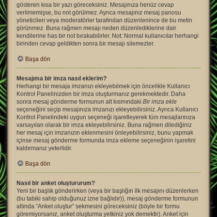
gösteren kısa bir yazı göreceksiniz. Mesajınıza henüz cevap
verilmemişse, bu not görülmez. Ayrıca mesajınız mesaj panosu
yöneticileri veya moderatörler tarafından düzenlenince de bu metin
görünmez. Buna rağmen mesajı neden düzenlediklerine dair
kendilerine has bir not bırakabilirler. Not: Normal kullanıcılar herhangi
birinden cevap geldikten sonra bir mesajı silemezler.
Başa dön
Mesajıma bir imza nasıl eklerim?
Herhangi bir mesaja imzanızı ekleyebilmek için öncelikle Kullanıcı
Kontrol Panelinizden bir imza oluşturmanız gerekmektedir. Daha
sonra mesaj gönderme formunun alt kısmındaki
Bir imza ekle
seçeneğini seçip mesajınıza imzanızı ekleyebilirsiniz. Ayrıca Kullanıcı
Kontrol Panelindeki uygun seçeneği işaretleyerek tüm mesajlarınıza
varsayılan olarak bir imza ekleyebilirsiniz. Buna rağmen dilediğiniz
her mesaj için imzanızın eklenmesini önleyebilirsiniz, bunu yapmak
içinse mesaj gönderme formunda imza ekleme seçeneğinin işaretini
kaldırmanız yeterlidir.
Başa dön
Nasıl bir anket oluştururum?
Yeni bir başlık gönderirken (veya bir başlığın ilk mesajını düzenlerken
(bu tabiki sahip olduğunuz izne bağlıdır)), mesaj gönderme formunun
altında “Anket oluştur” sekmesini göreceksiniz (böyle bir formu
göremiyorsanız, anket oluşturma yetkiniz yok demektir). Anket için