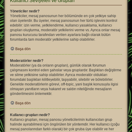
Kullanıcı Seviyeleri ve Grupları
Yöneticiler nedir?
Yöneticiler, mesaj panosunun her bölümünde en çok yetkiye sahip
olan üyelerdir. Bu üyeler, mesaj panosunun her türlü işlevini kontrol
edebilir: izin verme, yetkilendirme, kullanıcı yasaklama, kullanıcı
grupları oluşturma, moderatör yetkilerini verme vs. Ayrıca onlar mesaj
panosu kurucusu tarafından verilen ayarlara bağlı olarak bütün
forumlarda tam moderatör yetkilerine sahip olabilirler.
Başa dön
Moderatörler nedir?
Moderatörler (ya da onların grupları), günlük olarak forumun
çalışmasını kontrol eden şahıslar veya gruplardır. Başlıkları değiştirme
ve silme yetkisine sahip olabilirler. Ayrıca moderatör oldukları
forumdaki başlıkları kilitleyebilir, taşıyabilir, silebilir ve bölebilirler.
Genelde moderatörlerin görevi, off-topic, yani başlık konusuyla ilgisi
olmayan yanıtların veya hakaret ve saldırı niteliğinde mesajların
gönderilmesini önlemektir.
Başa dön
Kullanıcı grupları nedir?
Kullanıcı grupları, mesaj panosu yöneticilerinin kullanıcıları grup
halinde ayırabilmesi için öngörülen bir yöntemdir. Her kullanıcı (çoğu
mesaj panolarından farklı olarak) bir çok gruba üye olabilir ve her