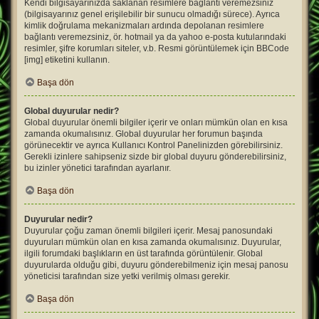
Kendi bilgisayarınızda saklanan resimlere bağlantı veremezsiniz
(bilgisayarınız genel erişilebilir bir sunucu olmadığı sürece). Ayrıca
kimlik doğrulama mekanizmaları ardında depolanan resimlere
bağlantı veremezsiniz, ör. hotmail ya da yahoo e-posta kutularındaki
resimler, şifre korumları siteler, v.b. Resmi görüntülemek için BBCode
[img] etiketini kullanın.
Başa dön
Global duyurular nedir?
Global duyurular önemli bilgiler içerir ve onları mümkün olan en kısa
zamanda okumalısınız. Global duyurular her forumun başında
görünecektir ve ayrıca Kullanıcı Kontrol Panelinizden görebilirsiniz.
Gerekli izinlere sahipseniz sizde bir global duyuru gönderebilirsiniz,
bu izinler yönetici tarafından ayarlanır.
Başa dön
Duyurular nedir?
Duyurular çoğu zaman önemli bilgileri içerir. Mesaj panosundaki
duyuruları mümkün olan en kısa zamanda okumalısınız. Duyurular,
ilgili forumdaki başlıkların en üst tarafında görüntülenir. Global
duyurularda olduğu gibi, duyuru gönderebilmeniz için mesaj panosu
yöneticisi tarafından size yetki verilmiş olması gerekir.
Başa dön