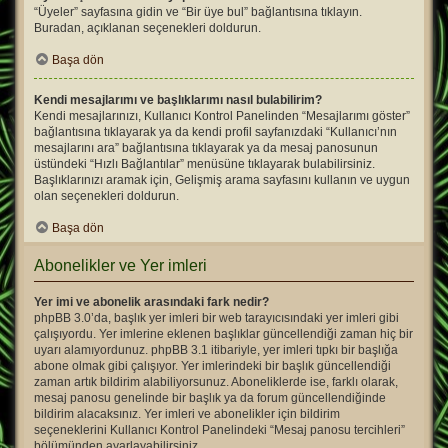
“Üyeler” sayfasına gidin ve “Bir üye bul” bağlantısına tıklayın.
Buradan, açıklanan seçenekleri doldurun.
Başa dön
Kendi mesajlarımı ve başlıklarımı nasıl bulabilirim?
Kendi mesajlarınızı, Kullanıcı Kontrol Panelinden “Mesajlarımı göster”
bağlantısına tıklayarak ya da kendi profil sayfanızdaki “Kullanıcı’nın
mesajlarını ara” bağlantısına tıklayarak ya da mesaj panosunun
üstündeki “Hızlı Bağlantılar” menüsüne tıklayarak bulabilirsiniz.
Başlıklarınızı aramak için, Gelişmiş arama sayfasını kullanın ve uygun
olan seçenekleri doldurun.
Başa dön
Abonelikler ve Yer imleri
Yer imi ve abonelik arasındaki fark nedir?
phpBB 3.0’da, başlık yer imleri bir web tarayıcısındaki yer imleri gibi
çalışıyordu. Yer imlerine eklenen başlıklar güncellendiği zaman hiç bir
uyarı alamıyordunuz. phpBB 3.1 itibariyle, yer imleri tıpkı bir başlığa
abone olmak gibi çalışıyor. Yer imlerindeki bir başlık güncellendiği
zaman artık bildirim alabiliyorsunuz. Aboneliklerde ise, farklı olarak,
mesaj panosu genelinde bir başlık ya da forum güncellendiğinde
bildirim alacaksınız. Yer imleri ve abonelikler için bildirim
seçeneklerini Kullanıcı Kontrol Panelindeki “Mesaj panosu tercihleri”
bölümünden ayarlayabilirsiniz.