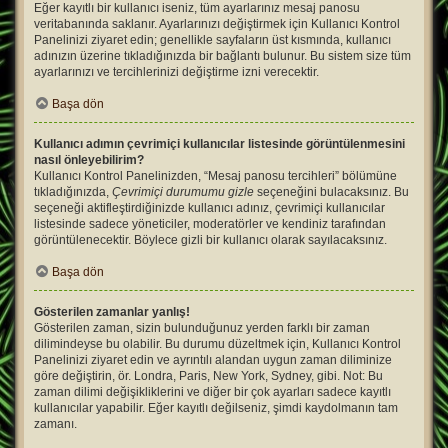
Eğer kayıtlı bir kullanıcı iseniz, tüm ayarlarınız mesaj panosu
veritabanında saklanır. Ayarlarınızı değiştirmek için Kullanıcı Kontrol
Panelinizi ziyaret edin; genellikle sayfaların üst kısmında, kullanıcı
adınızın üzerine tıkladığınızda bir bağlantı bulunur. Bu sistem size tüm
ayarlarınızı ve tercihlerinizi değiştirme izni verecektir.
Başa dön
Kullanıcı adımın çevrimiçi kullanıcılar listesinde görüntülenmesini
nasıl önleyebilirim?
Kullanıcı Kontrol Panelinizden, “Mesaj panosu tercihleri” bölümüne
tıkladığınızda,
Çevrimiçi durumumu gizle
seçeneğini bulacaksınız. Bu
seçeneği aktifleştirdiğinizde kullanıcı adınız, çevrimiçi kullanıcılar
listesinde sadece yöneticiler, moderatörler ve kendiniz tarafından
görüntülenecektir. Böylece gizli bir kullanıcı olarak sayılacaksınız.
Başa dön
Gösterilen zamanlar yanlış!
Gösterilen zaman, sizin bulunduğunuz yerden farklı bir zaman
dilimindeyse bu olabilir. Bu durumu düzeltmek için, Kullanıcı Kontrol
Panelinizi ziyaret edin ve ayrıntılı alandan uygun zaman diliminize
göre değiştirin, ör. Londra, Paris, New York, Sydney, gibi. Not: Bu
zaman dilimi değişikliklerini ve diğer bir çok ayarları sadece kayıtlı
kullanıcılar yapabilir. Eğer kayıtlı değilseniz, şimdi kaydolmanın tam
zamanı.