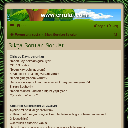
www.errufai.com
SSS
Kayıt
Giriş
A
Forum ana sayfa
Sıkça Sorulan Sorular
r
Sıkça Sorulan Sorular
a
Giriş ve Kayıt sorunları
Neden kayıt olmam gerekiyor?
COPPA nedir?
Neden kayıt olamıyorum?
Kayıt oldum ama giriş yapamıyorum!
Neden giriş yapamıyorum?
Daha önce kayıt olmuştum ama artık giriş yapamıyorum?!
Şifremi kaybettim!
Neden otomatik olarak çıkışım yapılıyor?
“Çerezleri sil” nedir?
Kullanıcı Seçenekleri ve ayarları
Ayarlarımı nasıl değiştirebilirim?
Kullanıcı adımın çevrimiçi kullanıcılar listesinde görüntülenmesini nasıl
önleyebilirim?
Gösterilen zamanlar yanlış!
Değişik bir zaman dilimi seçtim ama saatler hala yanlış!