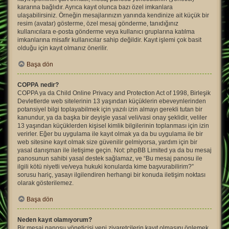
kararına bağlıdır. Ayrıca kayıt olunca bazı özel imkanlara
ulaşabilirsiniz. Örneğin mesajlarınızın yanında kendinize ait küçük bir
resim (avatar) gösterme, özel mesaj gönderme, tanıdığınız
kullanıcılara e-posta gönderme veya kullanıcı gruplarına katılma
imkanlarına misafir kullanıcılar sahip değildir. Kayıt işlemi çok basit
olduğu için kayıt olmanız önerilir.
Başa dön
COPPA nedir?
COPPA ya da Child Online Privacy and Protection Act of 1998, Birleşik
Devletlerde web sitelerinin 13 yaşından küçüklerin ebeveynlerinden
potansiyel bilgi toplayabilmek için yazılı izin almayı gerekli tutan bir
kanundur, ya da başka bir deyişle yasal veli/vasi onay şeklidir, veliler
13 yaşından küçüklerden kişisel kimlik bilgilerinin toplanması için izin
verirler. Eğer bu uygulama ile kayıt olmak ya da bu uygulama ile bir
web sitesine kayıt olmak size güvenilir gelmiyorsa, yardım için bir
yasal danışman ile iletişime geçin. Not: phpBB Limited ya da bu mesaj
panosunun sahibi yasal destek sağlamaz, ve “Bu mesaj panosu ile
ilgili kötü niyetli ve/veya hukuki konularda kime başvurabilirim?”
sorusu hariç, yasayı ilgilendiren herhangi bir konuda iletişim noktası
olarak gösterilemez.
Başa dön
Neden kayıt olamıyorum?
Bir mesaj panosu yöneticisi yeni ziyaretçilerin kayıt olmasını önlemek