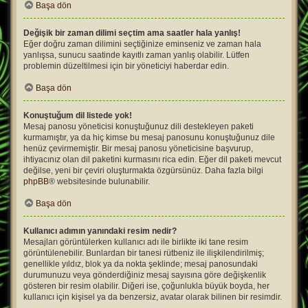
Başa dön
Değişik bir zaman dilimi seçtim ama saatler hala yanlış!
Eğer doğru zaman dilimini seçtiğinize eminseniz ve zaman hala
yanlışsa, sunucu saatinde kayıtlı zaman yanlış olabilir. Lütfen
problemin düzeltilmesi için bir yöneticiyi haberdar edin.
Başa dön
Konuştuğum dil listede yok!
Mesaj panosu yöneticisi konuştuğunuz dili destekleyen paketi
kurmamıştır, ya da hiç kimse bu mesaj panosunu konuştuğunuz dile
henüz çevirmemiştir. Bir mesaj panosu yöneticisine başvurup,
ihtiyacınız olan dil paketini kurmasını rica edin. Eğer dil paketi mevcut
değilse, yeni bir çeviri oluşturmakta özgürsünüz. Daha fazla bilgi
phpBB
® websitesinde bulunabilir.
Başa dön
Kullanıcı adımın yanındaki resim nedir?
Mesajları görüntülerken kullanıcı adı ile birlikte iki tane resim
görüntülenebilir. Bunlardan bir tanesi rütbeniz ile ilişkilendirilmiş;
genellikle yıldız, blok ya da nokta şeklinde; mesaj panosundaki
durumunuzu veya gönderdiğiniz mesaj sayısına göre değişkenlik
gösteren bir resim olabilir. Diğeri ise, çoğunlukla büyük boyda, her
kullanıcı için kişisel ya da benzersiz, avatar olarak bilinen bir resimdir.