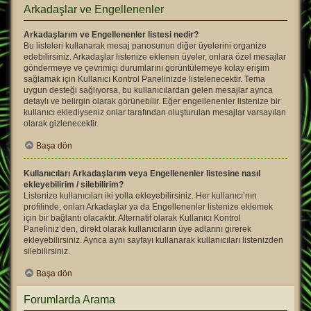
Arkadaşlar ve Engellenenler
Arkadaşlarım ve Engellenenler listesi nedir?
Bu listeleri kullanarak mesaj panosunun diğer üyelerini organize
edebilirsiniz. Arkadaşlar listenize eklenen üyeler, onlara özel mesajlar
göndermeye ve çevrimiçi durumlarını görüntülemeye kolay erişim
sağlamak için Kullanıcı Kontrol Panelinizde listelenecektir. Tema
uygun desteği sağlıyorsa, bu kullanıcılardan gelen mesajlar ayrıca
detaylı ve belirgin olarak görünebilir. Eğer engellenenler listenize bir
kullanıcı eklediyseniz onlar tarafından oluşturulan mesajlar varsayılan
olarak gizlenecektir.
Başa dön
Kullanıcıları Arkadaşlarım veya Engellenenler listesine nasıl
ekleyebilirim / silebilirim?
Listenize kullanıcıları iki yolla ekleyebilirsiniz. Her kullanıcı’nın
profilinde, onları Arkadaşlar ya da Engellenenler listenize eklemek
için bir bağlantı olacaktır. Alternatif olarak Kullanıcı Kontrol
Paneliniz’den, direkt olarak kullanıcıların üye adlarını girerek
ekleyebilirsiniz. Ayrıca aynı sayfayı kullanarak kullanıcıları listenizden
silebilirsiniz.
Başa dön
Forumlarda Arama