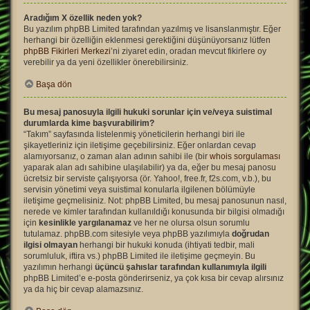
Aradığım X özellik neden yok?
Bu yazılım phpBB Limited tarafından yazılmış ve lisanslanmıştır. Eğer
herhangi bir özelliğin eklenmesi gerektiğini düşünüyorsanız lütfen
phpBB Fikirleri Merkezi
’ni ziyaret edin, oradan mevcut fikirlere oy
verebilir ya da yeni özellikler önerebilirsiniz.
Başa dön
Bu mesaj panosuyla ilgili hukuki sorunlar için ve/veya suistimal
durumlarda kime başvurabilirim?
“Takım” sayfasında listelenmiş yöneticilerin herhangi biri ile
şikayetleriniz için iletişime geçebilirsiniz. Eğer onlardan cevap
alamıyorsanız, o zaman alan adının sahibi ile (bir
whois sorgulaması
yaparak alan adı sahibine ulaşılabilir) ya da, eğer bu mesaj panosu
ücretsiz bir serviste çalışıyorsa (ör. Yahoo!, free.fr, f2s.com, v.b.), bu
servisin yönetimi veya suistimal konularla ilgilenen bölümüyle
iletişime geçmelisiniz. Not: phpBB Limited, bu mesaj panosunun nasıl,
nerede ve kimler tarafından kullanıldığı konusunda bir bilgisi olmadığı
için
kesinlikle yargılanamaz
ve her ne olursa olsun sorumlu
tutulamaz. phpBB.com sitesiyle veya phpBB yazılımıyla
doğrudan
ilgisi olmayan
herhangi bir hukuki konuda (ihtiyati tedbir, mali
sorumluluk, iftira vs.) phpBB Limited ile iletişime geçmeyin. Bu
yazılımın herhangi
üçüncü şahıslar tarafından kullanımıyla ilgili
phpBB Limited’e e-posta gönderirseniz, ya çok kısa bir cevap alırsınız
ya da hiç bir cevap alamazsınız.