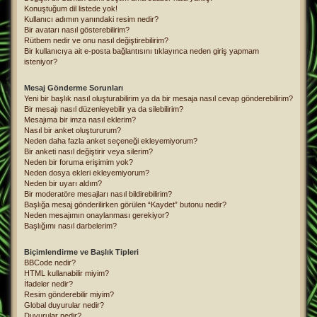
Konuştuğum dil listede yok!
Kullanıcı adımın yanındaki resim nedir?
Bir avatarı nasıl gösterebilirim?
Rütbem nedir ve onu nasıl değiştirebilirim?
Bir kullanıcıya ait e-posta bağlantısını tıklayınca neden giriş yapmam
isteniyor?
Mesaj Gönderme Sorunları
Yeni bir başlık nasıl oluşturabilirim ya da bir mesaja nasıl cevap gönderebilirim?
Bir mesajı nasıl düzenleyebilir ya da silebilirim?
Mesajıma bir imza nasıl eklerim?
Nasıl bir anket oluştururum?
Neden daha fazla anket seçeneği ekleyemiyorum?
Bir anketi nasıl değiştirir veya silerim?
Neden bir foruma erişimim yok?
Neden dosya ekleri ekleyemiyorum?
Neden bir uyarı aldım?
Bir moderatöre mesajları nasıl bildirebilirim?
Başlığa mesaj gönderilirken görülen “Kaydet” butonu nedir?
Neden mesajımın onaylanması gerekiyor?
Başlığımı nasıl darbelerim?
Biçimlendirme ve Başlık Tipleri
BBCode nedir?
HTML kullanabilir miyim?
İfadeler nedir?
Resim gönderebilir miyim?
Global duyurular nedir?
Duyurular nedir?