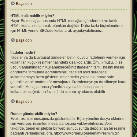
Başa dön
HTML kullanabilir miyim?
Hayır. Bu mesaj panosunda HTML mesajları göndermek ve farklı
HTML kodları kullanmak mümkün değildir. Daha fazla biçimlendirme
için HTML yerine BBCode kullanarak uygulayabilirsiniz.
Başa dön
İfadeler nedir?
İfadeler ya da Duygusal Simgeler, belirli duygu ifadelerini vermek için
kullanılan küçük resimler halindeki kısa kodlardır. Örn. :) mutlu, :( ise
üzgün anlamındadır. Kullanabileceğiniz ifadelerin tam listesini mesaj
gönderme formunda görebilirsiniz. İfadeleri aşırı derecede
kullanmamaya özen gösterin, onlar metin yoksa okunmaz hale
gelebilir ve bir moderatör mesajınızı düzenlemeye ya da silmeye karar
verebilir. Mesaj panosu yöneticisi ayrıca bir mesajınızda
kullanabileceğiniz en fazla ifade sınırını ayarlamış olabilir.
Başa dön
Resim gönderebilir miyim?
Evet, resimler mesajınızda gösterilebilir. Eğer yönetim dosya eklerine
izin verdiyse, resimleri mesaj panosuna yükleyebilirsiniz. Aksi
takdirde, genel erişilebilir bir web sunucusunda depolanan bir resime
bağlantı vermelisiniz, örn. http://www.ornek.com/benim-resmim.gif.