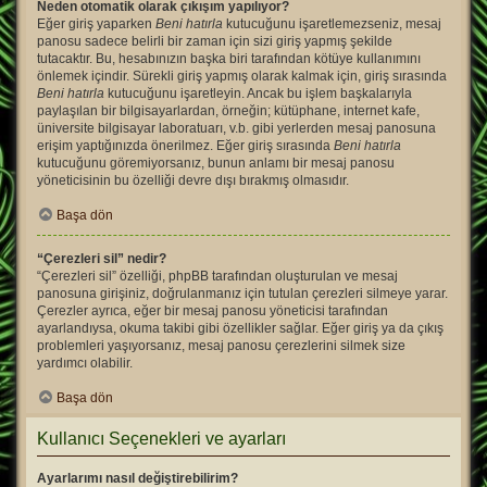
Neden otomatik olarak çıkışım yapılıyor?
Eğer giriş yaparken
Beni hatırla
kutucuğunu işaretlemezseniz, mesaj
panosu sadece belirli bir zaman için sizi giriş yapmış şekilde
tutacaktır. Bu, hesabınızın başka biri tarafından kötüye kullanımını
önlemek içindir. Sürekli giriş yapmış olarak kalmak için, giriş sırasında
Beni hatırla
kutucuğunu işaretleyin. Ancak bu işlem başkalarıyla
paylaşılan bir bilgisayarlardan, örneğin; kütüphane, internet kafe,
üniversite bilgisayar laboratuarı, v.b. gibi yerlerden mesaj panosuna
erişim yaptığınızda önerilmez. Eğer giriş sırasında
Beni hatırla
kutucuğunu göremiyorsanız, bunun anlamı bir mesaj panosu
yöneticisinin bu özelliği devre dışı bırakmış olmasıdır.
Başa dön
“Çerezleri sil” nedir?
“Çerezleri sil” özelliği, phpBB tarafından oluşturulan ve mesaj
panosuna girişiniz, doğrulanmanız için tutulan çerezleri silmeye yarar.
Çerezler ayrıca, eğer bir mesaj panosu yöneticisi tarafından
ayarlandıysa, okuma takibi gibi özellikler sağlar. Eğer giriş ya da çıkış
problemleri yaşıyorsanız, mesaj panosu çerezlerini silmek size
yardımcı olabilir.
Başa dön
Kullanıcı Seçenekleri ve ayarları
Ayarlarımı nasıl değiştirebilirim?