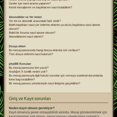
Üyeler için nasıl arama yaparım?
Kendi mesajlarımı ve başlıklarımı nasıl bulabilirim?
Abonelikler ve Yer imleri
Yer imi ve abonelik arasındaki fark nedir?
Belirli başlıkları nasıl yer imlerine eklerim ya da bu başlıklara nasıl abone
olurum?
Belirli bir foruma nasıl abone olurum?
Aboneliklerimi nasıl silerim?
Dosya ekleri
Bu mesaj panosunda hangi dosya eklerine izin veriliyor?
Tüm dosya eklerimi nasıl bulurum?
phpBB Konuları
Bu mesaj panosunu kim yazdı?
Aradığım X özellik neden yok?
Bu mesaj panosuyla ilgili hukuki sorunlar için ve/veya suistimal durumlarda
kime başvurabilirim?
Bir mesaj panosu yöneticisiyle nasıl iletişime geçebilirim?
Giriş ve Kayıt sorunları
Neden kayıt olmam gerekiyor?
Kayıt olmanıza gerek olmayabilirdi aslında. Mesaj gönderebilmek için
kayıt işleminin şart olması, mesaj panosu yöneticisinin (yönetici)