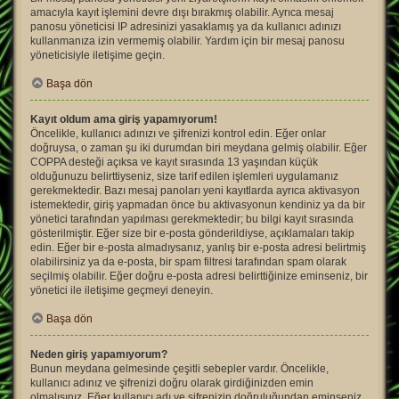
amacıyla kayıt işlemini devre dışı bırakmış olabilir. Ayrıca mesaj
panosu yöneticisi IP adresinizi yasaklamış ya da kullanıcı adınızı
kullanmanıza izin vermemiş olabilir. Yardım için bir mesaj panosu
yöneticisiyle iletişime geçin.
Başa dön
Kayıt oldum ama giriş yapamıyorum!
Öncelikle, kullanıcı adınızı ve şifrenizi kontrol edin. Eğer onlar
doğruysa, o zaman şu iki durumdan biri meydana gelmiş olabilir. Eğer
COPPA desteği açıksa ve kayıt sırasında 13 yaşından küçük
olduğunuzu belirttiyseniz, size tarif edilen işlemleri uygulamanız
gerekmektedir. Bazı mesaj panoları yeni kayıtlarda ayrıca aktivasyon
istemektedir, giriş yapmadan önce bu aktivasyonun kendiniz ya da bir
yönetici tarafından yapılması gerekmektedir; bu bilgi kayıt sırasında
gösterilmiştir. Eğer size bir e-posta gönderildiyse, açıklamaları takip
edin. Eğer bir e-posta almadıysanız, yanlış bir e-posta adresi belirtmiş
olabilirsiniz ya da e-posta, bir spam filtresi tarafından spam olarak
seçilmiş olabilir. Eğer doğru e-posta adresi belirttiğinize eminseniz, bir
yönetici ile iletişime geçmeyi deneyin.
Başa dön
Neden giriş yapamıyorum?
Bunun meydana gelmesinde çeşitli sebepler vardır. Öncelikle,
kullanıcı adınız ve şifrenizi doğru olarak girdiğinizden emin
olmalısınız. Eğer kullanıcı adı ve şifrenizin doğruluğundan eminseniz,