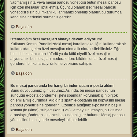
yapmamışsınız, veya mesaj panosu yöneticisi bütün mesaj panosu
için özel mesajları iptal etmiş. Üçüncü olanak ise: mesaj panosu
yöneticisi sizin bu imkanı kullanmanızı önlemiş olabilir, bu durumda
kendisine nedenini sormanız gerekir.
Başa dön
İstemediğim özel mesajları almaya devam ediyorum!
Kullanıcı Kontrol Panelinizdeki mesaj kuralları özelliğini kullanarak bir
kullanıcıdan gelen özel mesajları otomatik olarak silebilirsiniz. Eğer
belirli bir kullanıcıdan küfürlü ya da kötü niyetli özel mesajlar
alıyorsanız, bu mesajları moderatörlere bildirin; onlar özel mesaj
gönderen bir kullanıcıyı önleme yetkisine sahiptir.
Başa dön
Bu mesaj panosunda herhangi birinden spam e-posta aldım!
Bunu duyduğumuz için üzgünüz. Aslında, bu mesaj panosunun
sunduğu e-posta gönderme işlevi spamdan korunmak için birçok
önlemi almış durumda. Aldığınız spam e-postanın bir kopyasını mesaj
panosu yöneticisine gönderin. Özellikle aldığınız e-posta’nın başlık
kısmını (to (kime), subject (konu) vs.) iletmeyi unutmayın, bu kısımda
e-postayı gönderen kullanıcı hakkında bilgiler bulunur. Mesaj panosu
yöneticileri bu bilgilerle meseleyi takip edebilir.
Başa dön