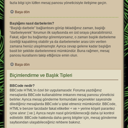
fazla bilgi için lütfen mesaj panosu yöneticisiyle iletişime geçin.
Başa dön
Başlığımı nasıl darbelerim?
“Başlığı darbele” bağlantısını görüp tıkladığınız zaman, başlığı
“darbeleyerek” forumun ilk sayfasında en üst sıraya çıkarabilirsiniz.
Fakat, eğer bu bağlantıyı göremiyorsanız, o zaman başlık darbeleme
özelliği kapatılmış olabilir ya da darbelemeler arası izin verilen
zamana henüz ulaşılmamıştır. Ayrıca cevap gelene kadar başlığın
basit bir şekilde darbelenmesi mümkündür. Buna rağmen, mesaj
panosu kurallarını takip ettiğinize emin olun.
Başa dön
Biçimlendirme ve Başlık Tipleri
BBCode nedir?
BBCode HTML’in özel bir uygulamasıdır. Foruma yazdığınız
mesajlarda BBCode kullanabilme imkanını mesaj panosu yöneticisi
belirler. Ayrıca mesaj gönderme formundaki seçenekler sayesinde
dilediğiniz mesajlarda BBCode’u iptal etmeniz mümkündür. BBCode,
HTML’e benzer tarzdadır fakat etiketler < ve > yerine köşeli parantez
içine alınır: [ ve ]. Ayrıca neyin nasıl görüntüleneceği daha iyi kontrol
edilebilir. BBCode hakkında daha geniş bilgiler için, mesaj gönderme
sayfasından ulaşabileceğiniz rehbere bakınız.