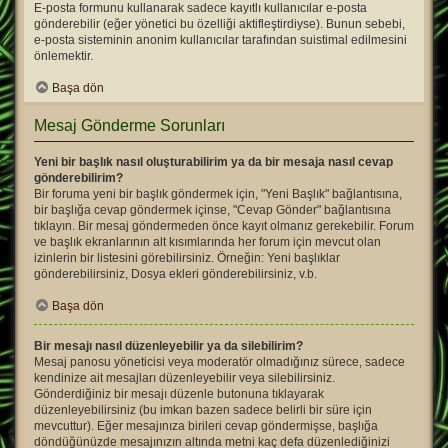
E-posta formunu kullanarak sadece kayıtlı kullanıcılar e-posta
gönderebilir (eğer yönetici bu özelliği aktifleştirdiyse). Bunun sebebi,
e-posta sisteminin anonim kullanıcılar tarafından suistimal edilmesini
önlemektir.
Başa dön
Mesaj Gönderme Sorunları
Yeni bir başlık nasıl oluşturabilirim ya da bir mesaja nasıl cevap
gönderebilirim?
Bir foruma yeni bir başlık göndermek için, "Yeni Başlık" bağlantısına,
bir başlığa cevap göndermek içinse, "Cevap Gönder" bağlantısına
tıklayın. Bir mesaj göndermeden önce kayıt olmanız gerekebilir. Forum
ve başlık ekranlarının alt kısımlarında her forum için mevcut olan
izinlerin bir listesini görebilirsiniz. Örneğin: Yeni başlıklar
gönderebilirsiniz, Dosya ekleri gönderebilirsiniz, v.b.
Başa dön
Bir mesajı nasıl düzenleyebilir ya da silebilirim?
Mesaj panosu yöneticisi veya moderatör olmadığınız sürece, sadece
kendinize ait mesajları düzenleyebilir veya silebilirsiniz.
Gönderdiğiniz bir mesajı düzenle butonuna tıklayarak
düzenleyebilirsiniz (bu imkan bazen sadece belirli bir süre için
mevcuttur). Eğer mesajınıza birileri cevap göndermişse, başlığa
döndüğünüzde mesajınızın altında metni kaç defa düzenlediğinizi