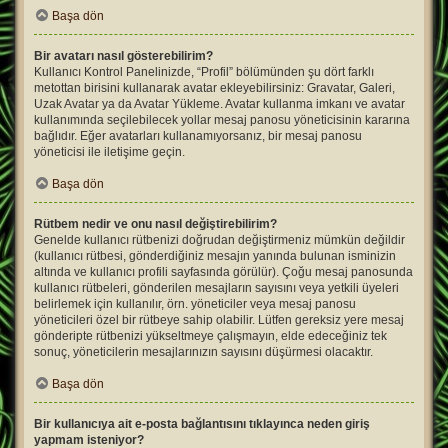
Başa dön
Bir avatarı nasıl gösterebilirim?
Kullanıcı Kontrol Panelinizde, “Profil” bölümünden şu dört farklı
metottan birisini kullanarak avatar ekleyebilirsiniz: Gravatar, Galeri,
Uzak Avatar ya da Avatar Yükleme. Avatar kullanma imkanı ve avatar
kullanımında seçilebilecek yollar mesaj panosu yöneticisinin kararına
bağlıdır. Eğer avatarları kullanamıyorsanız, bir mesaj panosu
yöneticisi ile iletişime geçin.
Başa dön
Rütbem nedir ve onu nasıl değiştirebilirim?
Genelde kullanıcı rütbenizi doğrudan değiştirmeniz mümkün değildir
(kullanıcı rütbesi, gönderdiğiniz mesajın yanında bulunan isminizin
altında ve kullanıcı profili sayfasında görülür). Çoğu mesaj panosunda
kullanıcı rütbeleri, gönderilen mesajların sayısını veya yetkili üyeleri
belirlemek için kullanılır, örn. yöneticiler veya mesaj panosu
yöneticileri özel bir rütbeye sahip olabilir. Lütfen gereksiz yere mesaj
gönderipte rütbenizi yükseltmeye çalışmayın, elde edeceğiniz tek
sonuç, yöneticilerin mesajlarınızın sayısını düşürmesi olacaktır.
Başa dön
Bir kullanıcıya ait e-posta bağlantısını tıklayınca neden giriş
yapmam isteniyor?