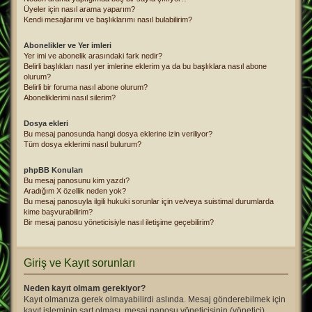
Üyeler için nasıl arama yaparım?
Kendi mesajlarımı ve başlıklarımı nasıl bulabilirim?
Abonelikler ve Yer imleri
Yer imi ve abonelik arasındaki fark nedir?
Belirli başlıkları nasıl yer imlerine eklerim ya da bu başlıklara nasıl abone
olurum?
Belirli bir foruma nasıl abone olurum?
Aboneliklerimi nasıl silerim?
Dosya ekleri
Bu mesaj panosunda hangi dosya eklerine izin veriliyor?
Tüm dosya eklerimi nasıl bulurum?
phpBB Konuları
Bu mesaj panosunu kim yazdı?
Aradığım X özellik neden yok?
Bu mesaj panosuyla ilgili hukuki sorunlar için ve/veya suistimal durumlarda
kime başvurabilirim?
Bir mesaj panosu yöneticisiyle nasıl iletişime geçebilirim?
Giriş ve Kayıt sorunları
Neden kayıt olmam gerekiyor?
Kayıt olmanıza gerek olmayabilirdi aslında. Mesaj gönderebilmek için
kayıt işleminin şart olması, mesaj panosu yöneticisinin (yönetici)