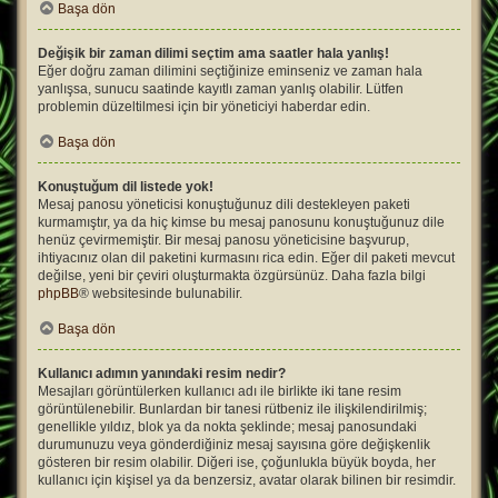
Başa dön
Değişik bir zaman dilimi seçtim ama saatler hala yanlış!
Eğer doğru zaman dilimini seçtiğinize eminseniz ve zaman hala
yanlışsa, sunucu saatinde kayıtlı zaman yanlış olabilir. Lütfen
problemin düzeltilmesi için bir yöneticiyi haberdar edin.
Başa dön
Konuştuğum dil listede yok!
Mesaj panosu yöneticisi konuştuğunuz dili destekleyen paketi
kurmamıştır, ya da hiç kimse bu mesaj panosunu konuştuğunuz dile
henüz çevirmemiştir. Bir mesaj panosu yöneticisine başvurup,
ihtiyacınız olan dil paketini kurmasını rica edin. Eğer dil paketi mevcut
değilse, yeni bir çeviri oluşturmakta özgürsünüz. Daha fazla bilgi
phpBB
® websitesinde bulunabilir.
Başa dön
Kullanıcı adımın yanındaki resim nedir?
Mesajları görüntülerken kullanıcı adı ile birlikte iki tane resim
görüntülenebilir. Bunlardan bir tanesi rütbeniz ile ilişkilendirilmiş;
genellikle yıldız, blok ya da nokta şeklinde; mesaj panosundaki
durumunuzu veya gönderdiğiniz mesaj sayısına göre değişkenlik
gösteren bir resim olabilir. Diğeri ise, çoğunlukla büyük boyda, her
kullanıcı için kişisel ya da benzersiz, avatar olarak bilinen bir resimdir.