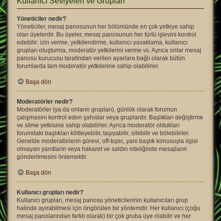
Kullanıcı Seviyeleri ve Grupları
Yöneticiler nedir?
Yöneticiler, mesaj panosunun her bölümünde en çok yetkiye sahip
olan üyelerdir. Bu üyeler, mesaj panosunun her türlü işlevini kontrol
edebilir: izin verme, yetkilendirme, kullanıcı yasaklama, kullanıcı
grupları oluşturma, moderatör yetkilerini verme vs. Ayrıca onlar mesaj
panosu kurucusu tarafından verilen ayarlara bağlı olarak bütün
forumlarda tam moderatör yetkilerine sahip olabilirler.
Başa dön
Moderatörler nedir?
Moderatörler (ya da onların grupları), günlük olarak forumun
çalışmasını kontrol eden şahıslar veya gruplardır. Başlıkları değiştirme
ve silme yetkisine sahip olabilirler. Ayrıca moderatör oldukları
forumdaki başlıkları kilitleyebilir, taşıyabilir, silebilir ve bölebilirler.
Genelde moderatörlerin görevi, off-topic, yani başlık konusuyla ilgisi
olmayan yanıtların veya hakaret ve saldırı niteliğinde mesajların
gönderilmesini önlemektir.
Başa dön
Kullanıcı grupları nedir?
Kullanıcı grupları, mesaj panosu yöneticilerinin kullanıcıları grup
halinde ayırabilmesi için öngörülen bir yöntemdir. Her kullanıcı (çoğu
mesaj panolarından farklı olarak) bir çok gruba üye olabilir ve her