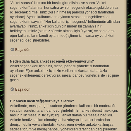
“Anket sorusu” kısmına bir başlık girmelisiniz ve sonra “Anket
seçenekleri” alanına, her satıra ayrı bir seçenek olacak şekilde en az
iki seçenek girmelisiniz (bu sınır mesaj panosu yönetici tarafından
ayarlanır). Ayrıca kullanıcıların oylama sırasında seçebilecekleri
seçeneklerin sayısını “Her kullanıcı için seçenek” bölümünün altından
ayarlayabilirsiniz, anket için gün cinsinden bir zaman sınırı
belirleyebilirsiniz (sınırsız sürede olması için 0 yazın) ve son olarak
eğer kullanıcıların kendi oylarını değiştirme izni varsa oy verdikleri
seçeneği değiştirebilirler.
Başa dön
Neden daha fazla anket seçeneği ekleyemiyorum?
Anket seçenekleri için sınır, mesaj panosu yöneticisi tarafından
ayarlanır. Eğer anketiniz için izin verilen miktardan daha fazla
seçenek eklemeniz gerekiyorsa, mesaj panosu yöneticisi ile iletişime
geçin.
Başa dön
Bir anketi nasıl değiştirir veya silerim?
Anketlerde, mesajlar gibi sadece gönderen kullanıcı, bir moderatör
veya bir yönetici tarafından değiştirilebilir. Bir anketi değiştirmek için,
başlığın ilk mesajını tıklayın; ilgili anket daima bu mesaja bağlıdır.
Ankete henüz katılan olmadıysa, hazırlayan kullanıcı tarafından
değiştirilebilir veya silinebilir. Fakat, eğer üyeler ankete katılmışsa,
sadece forum ve mesaj panosu yöneticileri tarafından değiştirilebilir