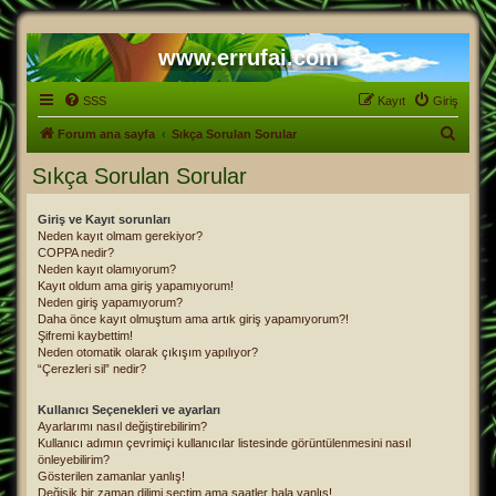
www.errufai.com
SSS
Kayıt
Giriş
A
Forum ana sayfa
Sıkça Sorulan Sorular
r
Sıkça Sorulan Sorular
a
Giriş ve Kayıt sorunları
Neden kayıt olmam gerekiyor?
COPPA nedir?
Neden kayıt olamıyorum?
Kayıt oldum ama giriş yapamıyorum!
Neden giriş yapamıyorum?
Daha önce kayıt olmuştum ama artık giriş yapamıyorum?!
Şifremi kaybettim!
Neden otomatik olarak çıkışım yapılıyor?
“Çerezleri sil” nedir?
Kullanıcı Seçenekleri ve ayarları
Ayarlarımı nasıl değiştirebilirim?
Kullanıcı adımın çevrimiçi kullanıcılar listesinde görüntülenmesini nasıl
önleyebilirim?
Gösterilen zamanlar yanlış!
Değişik bir zaman dilimi seçtim ama saatler hala yanlış!