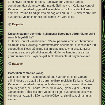
Eğer kayıtlı bir kullanıcı iseniz, tüm ayarlarınız mesaj panosu
veritabanında saklanır. Ayarlarınızı değiştirmek için Kullanıcı Kontrol
Panelinizi ziyaret edin; genellikle sayfaların üst kısmında, kullanıcı
adınızın üzerine tıkladığınızda bir bağlantı bulunur. Bu sistem size tüm
ayarlarınızı ve tercihlerinizi değiştirme izni verecektir.
Başa dön
Kullanıcı adımın çevrimiçi kullanıcılar listesinde görüntülenmesini
nasıl önleyebilirim?
Kullanıcı Kontrol Panelinizden, “Mesaj panosu tercihleri” bölümüne
tıkladığınızda,
Çevrimiçi durumumu gizle
seçeneğini bulacaksınız. Bu
seçeneği aktifleştirdiğinizde kullanıcı adınız, çevrimiçi kullanıcılar
listesinde sadece yöneticiler, moderatörler ve kendiniz tarafından
görüntülenecektir. Böylece gizli bir kullanıcı olarak sayılacaksınız.
Başa dön
Gösterilen zamanlar yanlış!
Gösterilen zaman, sizin bulunduğunuz yerden farklı bir zaman
dilimindeyse bu olabilir. Bu durumu düzeltmek için, Kullanıcı Kontrol
Panelinizi ziyaret edin ve ayrıntılı alandan uygun zaman diliminize
göre değiştirin, ör. Londra, Paris, New York, Sydney, gibi. Not: Bu
zaman dilimi değişikliklerini ve diğer bir çok ayarları sadece kayıtlı
kullanıcılar yapabilir. Eğer kayıtlı değilseniz, şimdi kaydolmanın tam
zamanı.