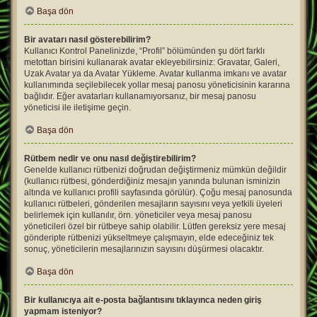
Başa dön
Bir avatarı nasıl gösterebilirim?
Kullanıcı Kontrol Panelinizde, “Profil” bölümünden şu dört farklı
metottan birisini kullanarak avatar ekleyebilirsiniz: Gravatar, Galeri,
Uzak Avatar ya da Avatar Yükleme. Avatar kullanma imkanı ve avatar
kullanımında seçilebilecek yollar mesaj panosu yöneticisinin kararına
bağlıdır. Eğer avatarları kullanamıyorsanız, bir mesaj panosu
yöneticisi ile iletişime geçin.
Başa dön
Rütbem nedir ve onu nasıl değiştirebilirim?
Genelde kullanıcı rütbenizi doğrudan değiştirmeniz mümkün değildir
(kullanıcı rütbesi, gönderdiğiniz mesajın yanında bulunan isminizin
altında ve kullanıcı profili sayfasında görülür). Çoğu mesaj panosunda
kullanıcı rütbeleri, gönderilen mesajların sayısını veya yetkili üyeleri
belirlemek için kullanılır, örn. yöneticiler veya mesaj panosu
yöneticileri özel bir rütbeye sahip olabilir. Lütfen gereksiz yere mesaj
gönderipte rütbenizi yükseltmeye çalışmayın, elde edeceğiniz tek
sonuç, yöneticilerin mesajlarınızın sayısını düşürmesi olacaktır.
Başa dön
Bir kullanıcıya ait e-posta bağlantısını tıklayınca neden giriş
yapmam isteniyor?