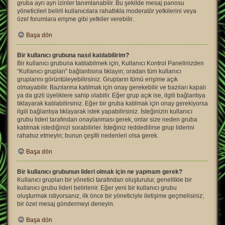
gruba ayrı ayrı izinler tanımlanabilir. Bu şekilde mesaj panosu
yöneticileri belirli kullanıcılara rahatlıkla moderatör yetkilerini veya
özel forumlara erişme gibi yetkiler verebilir.
Başa dön
Bir kullanıcı grubuna nasıl katılabilirim?
Bir kullanıcı grubuna katılabilmek için, Kullanıcı Kontrol Panelinizden
“Kullanıcı grupları” bağlantısına tıklayın; oradan tüm kullanıcı
gruplarını görüntüleyebilirsiniz. Grupların tümü erişime açık
olmayabilir. Bazılarına katılmak için onay gerekebilir ve bazıları kapalı
ya da gizli üyeliklere sahip olabilir. Eğer grup açık ise, ilgili bağlantıya
tıklayarak katılabilirsiniz. Eğer bir gruba katılmak için onay gerekiyorsa
ilgili bağlantıya tıklayarak istek yapabilirsiniz. İsteğinizin kullanıcı
grubu lideri tarafından onaylanması gerek, onlar size neden gruba
katılmak istediğinizi sorabilirler. İsteğiniz reddedilirse grup liderini
rahatsız etmeyin; bunun çeşitli nedenleri olsa gerek.
Başa dön
Bir kullanıcı grubunun lideri olmak için ne yapmam gerek?
Kullanıcı grupları bir yönetici tarafından oluşturulur, genellikle bir
kullanıcı grubu lideri belirlenir. Eğer yeni bir kullanıcı grubu
oluşturmak istiyorsanız, ilk önce bir yöneticiyle iletişime geçmelisiniz;
bir özel mesaj göndermeyi deneyin.
Başa dön