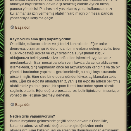
amacıyla kayıt işlemini devre dışı bırakmış olabilir. Ayrıca mesaj
panosu yöneticisi IP adresinizi yasaklamış ya da kullanıcı adınızı
kullanmanıza izin vermemiş olabilir. Yardım için bir mesaj panosu
yöneticisiyle iletişime geçin.
Başa dön
Kayıt oldum ama giriş yapamıyorum!
Öncelikle, kullanıcı adınızı ve şifrenizi kontrol edin. Eğer onlar
doğruysa, o zaman şu iki durumdan biri meydana gelmiş olabilir. Eğer
COPPA desteği açıksa ve kayıt sırasında 13 yaşından küçük
olduğunuzu belirttiyseniz, size tarif edilen işlemleri uygulamanız
gerekmektedir. Bazı mesaj panoları yeni kayıtlarda ayrıca aktivasyon
istemektedir, giriş yapmadan önce bu aktivasyonun kendiniz ya da bir
yönetici tarafından yapılması gerekmektedir; bu bilgi kayıt sırasında
gösterilmiştir. Eğer size bir e-posta gönderildiyse, açıklamaları takip
edin. Eğer bir e-posta almadıysanız, yanlış bir e-posta adresi belirtmiş
olabilirsiniz ya da e-posta, bir spam filtresi tarafından spam olarak
seçilmiş olabilir. Eğer doğru e-posta adresi belirttiğinize eminseniz, bir
yönetici ile iletişime geçmeyi deneyin.
Başa dön
Neden giriş yapamıyorum?
Bunun meydana gelmesinde çeşitli sebepler vardır. Öncelikle,
kullanıcı adınız ve şifrenizi doğru olarak girdiğinizden emin
olmalısınız. Eğer kullanıcı adı ve şifrenizin doğruluğundan eminseniz,