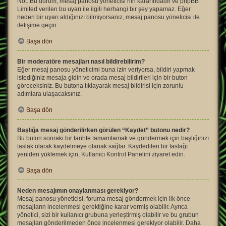
Not: Bu durum, mesaj panosu yöneticisi’nin kararındadır ve phpBB
Limited verilen bu uyarı ile ilgili herhangi bir şey yapamaz. Eğer
neden bir uyarı aldığınızı bilmiyorsanız, mesaj panosu yöneticisi ile
iletişime geçin.
Başa dön
Bir moderatöre mesajları nasıl bildirebilirim?
Eğer mesaj panosu yöneticimi buna izin veriyorsa, bildiri yapmak
istediğiniz mesaja gidin ve orada mesaj bildirileri için bir buton
göreceksiniz. Bu butona tıklayarak mesaj bildirisi için zorunlu
adımlara ulaşacaksınız.
Başa dön
Başlığa mesaj gönderilirken görülen “Kaydet” butonu nedir?
Bu buton sonraki bir tarihte tamamlamak ve göndermek için başlığınızı
taslak olarak kaydetmeye olanak sağlar. Kaydedilen bir taslağı
yeniden yüklemek için, Kullanıcı Kontrol Panelini ziyaret edin.
Başa dön
Neden mesajımın onaylanması gerekiyor?
Mesaj panosu yöneticisi, foruma mesaj göndermek için ilk önce
mesajların incelenmesi gerektiğine karar vermiş olabilir. Ayrıca
yönetici, sizi bir kullanıcı grubuna yerleştirmiş olabilir ve bu grubun
mesajları gönderilmeden önce incelenmesi gerekiyor olabilir. Daha