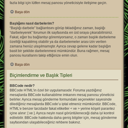
fazla bilgi için lütfen mesaj panosu yöneticisiyle iletişime geçin.
Başa dön
Başlığımı nasıl darbelerim?
“Başlığı darbele” bağlantısını görüp tıkladığınız zaman, başlığı
“darbeleyerek” forumun ilk sayfasında en üst sıraya çıkarabilirsiniz.
Fakat, eğer bu bağlantıyı göremiyorsanız, o zaman başlık darbeleme
özelliği kapatılmış olabilir ya da darbelemeler arası izin verilen
zamana henüz ulaşılmamıştır. Ayrıca cevap gelene kadar başlığın
basit bir şekilde darbelenmesi mümkündür. Buna rağmen, mesaj
panosu kurallarını takip ettiğinize emin olun.
Başa dön
Biçimlendirme ve Başlık Tipleri
BBCode nedir?
BBCode HTML’in özel bir uygulamasıdır. Foruma yazdığınız
mesajlarda BBCode kullanabilme imkanını mesaj panosu yöneticisi
belirler. Ayrıca mesaj gönderme formundaki seçenekler sayesinde
dilediğiniz mesajlarda BBCode’u iptal etmeniz mümkündür. BBCode,
HTML’e benzer tarzdadır fakat etiketler < ve > yerine köşeli parantez
içine alınır: [ ve ]. Ayrıca neyin nasıl görüntüleneceği daha iyi kontrol
edilebilir. BBCode hakkında daha geniş bilgiler için, mesaj gönderme
sayfasından ulaşabileceğiniz rehbere bakınız.