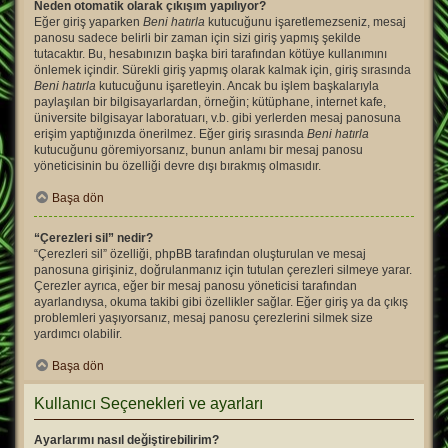
Neden otomatik olarak çıkışım yapılıyor?
Eğer giriş yaparken
Beni hatırla
kutucuğunu işaretlemezseniz, mesaj
panosu sadece belirli bir zaman için sizi giriş yapmış şekilde
tutacaktır. Bu, hesabınızın başka biri tarafından kötüye kullanımını
önlemek içindir. Sürekli giriş yapmış olarak kalmak için, giriş sırasında
Beni hatırla
kutucuğunu işaretleyin. Ancak bu işlem başkalarıyla
paylaşılan bir bilgisayarlardan, örneğin; kütüphane, internet kafe,
üniversite bilgisayar laboratuarı, v.b. gibi yerlerden mesaj panosuna
erişim yaptığınızda önerilmez. Eğer giriş sırasında
Beni hatırla
kutucuğunu göremiyorsanız, bunun anlamı bir mesaj panosu
yöneticisinin bu özelliği devre dışı bırakmış olmasıdır.
Başa dön
“Çerezleri sil” nedir?
“Çerezleri sil” özelliği, phpBB tarafından oluşturulan ve mesaj
panosuna girişiniz, doğrulanmanız için tutulan çerezleri silmeye yarar.
Çerezler ayrıca, eğer bir mesaj panosu yöneticisi tarafından
ayarlandıysa, okuma takibi gibi özellikler sağlar. Eğer giriş ya da çıkış
problemleri yaşıyorsanız, mesaj panosu çerezlerini silmek size
yardımcı olabilir.
Başa dön
Kullanıcı Seçenekleri ve ayarları
Ayarlarımı nasıl değiştirebilirim?