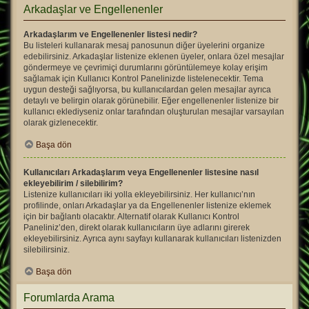
Arkadaşlar ve Engellenenler
Arkadaşlarım ve Engellenenler listesi nedir?
Bu listeleri kullanarak mesaj panosunun diğer üyelerini organize
edebilirsiniz. Arkadaşlar listenize eklenen üyeler, onlara özel mesajlar
göndermeye ve çevrimiçi durumlarını görüntülemeye kolay erişim
sağlamak için Kullanıcı Kontrol Panelinizde listelenecektir. Tema
uygun desteği sağlıyorsa, bu kullanıcılardan gelen mesajlar ayrıca
detaylı ve belirgin olarak görünebilir. Eğer engellenenler listenize bir
kullanıcı eklediyseniz onlar tarafından oluşturulan mesajlar varsayılan
olarak gizlenecektir.
Başa dön
Kullanıcıları Arkadaşlarım veya Engellenenler listesine nasıl
ekleyebilirim / silebilirim?
Listenize kullanıcıları iki yolla ekleyebilirsiniz. Her kullanıcı’nın
profilinde, onları Arkadaşlar ya da Engellenenler listenize eklemek
için bir bağlantı olacaktır. Alternatif olarak Kullanıcı Kontrol
Paneliniz’den, direkt olarak kullanıcıların üye adlarını girerek
ekleyebilirsiniz. Ayrıca aynı sayfayı kullanarak kullanıcıları listenizden
silebilirsiniz.
Başa dön
Forumlarda Arama