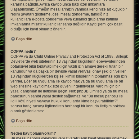
kararına bağlıdır. Ayrıca kayıt olunca bazı özel imkanlara
ulaşabilirsiniz. Örneğin mesajlarınızın yanında kendinize ait küçük bir
resim (avatar) gösterme, özel mesaj gönderme, tanıdığınız
kullanıcılara e-posta gönderme veya kullanıcı gruplarına katılma
imkanlarına misafir kullanıcılar sahip değildir. Kayıt işlemi çok basit
olduğu için kayıt olmanız önerilir.
Başa dön
COPPA nedir?
COPPA ya da Child Online Privacy and Protection Act of 1998, Birleşik
Devletlerde web sitelerinin 13 yaşından küçüklerin ebeveynlerinden
potansiyel bilgi toplayabilmek için yazılı izin almayı gerekli tutan bir
kanundur, ya da başka bir deyişle yasal veli/vasi onay şeklidir, veliler
13 yaşından küçüklerden kişisel kimlik bilgilerinin toplanması için izin
verirler. Eğer bu uygulama ile kayıt olmak ya da bu uygulama ile bir
web sitesine kayıt olmak size güvenilir gelmiyorsa, yardım için bir
yasal danışman ile iletişime geçin. Not: phpBB Limited ya da bu mesaj
panosunun sahibi yasal destek sağlamaz, ve “Bu mesaj panosu ile
ilgili kötü niyetli ve/veya hukuki konularda kime başvurabilirim?”
sorusu hariç, yasayı ilgilendiren herhangi bir konuda iletişim noktası
olarak gösterilemez.
Başa dön
Neden kayıt olamıyorum?
Bir mesaj panosu yöneticisi yeni ziyaretçilerin kayıt olmasını önlemek