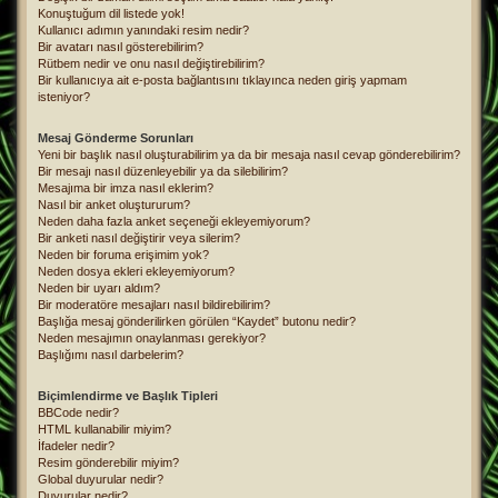
Konuştuğum dil listede yok!
Kullanıcı adımın yanındaki resim nedir?
Bir avatarı nasıl gösterebilirim?
Rütbem nedir ve onu nasıl değiştirebilirim?
Bir kullanıcıya ait e-posta bağlantısını tıklayınca neden giriş yapmam
isteniyor?
Mesaj Gönderme Sorunları
Yeni bir başlık nasıl oluşturabilirim ya da bir mesaja nasıl cevap gönderebilirim?
Bir mesajı nasıl düzenleyebilir ya da silebilirim?
Mesajıma bir imza nasıl eklerim?
Nasıl bir anket oluştururum?
Neden daha fazla anket seçeneği ekleyemiyorum?
Bir anketi nasıl değiştirir veya silerim?
Neden bir foruma erişimim yok?
Neden dosya ekleri ekleyemiyorum?
Neden bir uyarı aldım?
Bir moderatöre mesajları nasıl bildirebilirim?
Başlığa mesaj gönderilirken görülen “Kaydet” butonu nedir?
Neden mesajımın onaylanması gerekiyor?
Başlığımı nasıl darbelerim?
Biçimlendirme ve Başlık Tipleri
BBCode nedir?
HTML kullanabilir miyim?
İfadeler nedir?
Resim gönderebilir miyim?
Global duyurular nedir?
Duyurular nedir?