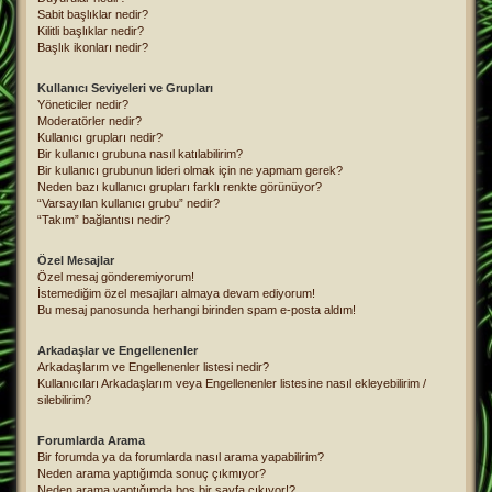
Sabit başlıklar nedir?
Kilitli başlıklar nedir?
Başlık ikonları nedir?
Kullanıcı Seviyeleri ve Grupları
Yöneticiler nedir?
Moderatörler nedir?
Kullanıcı grupları nedir?
Bir kullanıcı grubuna nasıl katılabilirim?
Bir kullanıcı grubunun lideri olmak için ne yapmam gerek?
Neden bazı kullanıcı grupları farklı renkte görünüyor?
“Varsayılan kullanıcı grubu” nedir?
“Takım” bağlantısı nedir?
Özel Mesajlar
Özel mesaj gönderemiyorum!
İstemediğim özel mesajları almaya devam ediyorum!
Bu mesaj panosunda herhangi birinden spam e-posta aldım!
Arkadaşlar ve Engellenenler
Arkadaşlarım ve Engellenenler listesi nedir?
Kullanıcıları Arkadaşlarım veya Engellenenler listesine nasıl ekleyebilirim /
silebilirim?
Forumlarda Arama
Bir forumda ya da forumlarda nasıl arama yapabilirim?
Neden arama yaptığımda sonuç çıkmıyor?
Neden arama yaptığımda boş bir sayfa çıkıyor!?