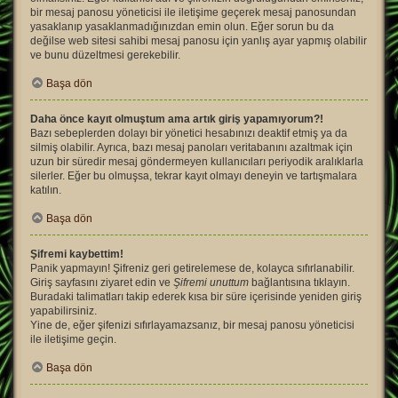
bir mesaj panosu yöneticisi ile iletişime geçerek mesaj panosundan
yasaklanıp yasaklanmadığınızdan emin olun. Eğer sorun bu da
değilse web sitesi sahibi mesaj panosu için yanlış ayar yapmış olabilir
ve bunu düzeltmesi gerekebilir.
Başa dön
Daha önce kayıt olmuştum ama artık giriş yapamıyorum?!
Bazı sebeplerden dolayı bir yönetici hesabınızı deaktif etmiş ya da
silmiş olabilir. Ayrıca, bazı mesaj panoları veritabanını azaltmak için
uzun bir süredir mesaj göndermeyen kullanıcıları periyodik aralıklarla
silerler. Eğer bu olmuşsa, tekrar kayıt olmayı deneyin ve tartışmalara
katılın.
Başa dön
Şifremi kaybettim!
Panik yapmayın! Şifreniz geri getirelemese de, kolayca sıfırlanabilir.
Giriş sayfasını ziyaret edin ve
Şifremi unuttum
bağlantısına tıklayın.
Buradaki talimatları takip ederek kısa bir süre içerisinde yeniden giriş
yapabilirsiniz.
Yine de, eğer şifenizi sıfırlayamazsanız, bir mesaj panosu yöneticisi
ile iletişime geçin.
Başa dön