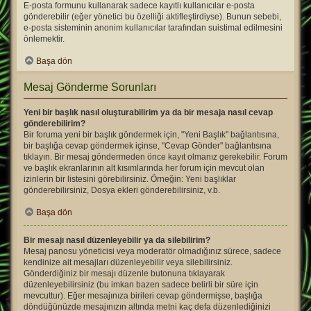
E-posta formunu kullanarak sadece kayıtlı kullanıcılar e-posta
gönderebilir (eğer yönetici bu özelliği aktifleştirdiyse). Bunun sebebi,
e-posta sisteminin anonim kullanıcılar tarafından suistimal edilmesini
önlemektir.
Başa dön
Mesaj Gönderme Sorunları
Yeni bir başlık nasıl oluşturabilirim ya da bir mesaja nasıl cevap
gönderebilirim?
Bir foruma yeni bir başlık göndermek için, "Yeni Başlık" bağlantısına,
bir başlığa cevap göndermek içinse, "Cevap Gönder" bağlantısına
tıklayın. Bir mesaj göndermeden önce kayıt olmanız gerekebilir. Forum
ve başlık ekranlarının alt kısımlarında her forum için mevcut olan
izinlerin bir listesini görebilirsiniz. Örneğin: Yeni başlıklar
gönderebilirsiniz, Dosya ekleri gönderebilirsiniz, v.b.
Başa dön
Bir mesajı nasıl düzenleyebilir ya da silebilirim?
Mesaj panosu yöneticisi veya moderatör olmadığınız sürece, sadece
kendinize ait mesajları düzenleyebilir veya silebilirsiniz.
Gönderdiğiniz bir mesajı düzenle butonuna tıklayarak
düzenleyebilirsiniz (bu imkan bazen sadece belirli bir süre için
mevcuttur). Eğer mesajınıza birileri cevap göndermişse, başlığa
döndüğünüzde mesajınızın altında metni kaç defa düzenlediğinizi