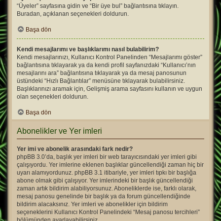
“Üyeler” sayfasına gidin ve “Bir üye bul” bağlantısına tıklayın.
Buradan, açıklanan seçenekleri doldurun.
Başa dön
Kendi mesajlarımı ve başlıklarımı nasıl bulabilirim?
Kendi mesajlarınızı, Kullanıcı Kontrol Panelinden “Mesajlarımı göster”
bağlantısına tıklayarak ya da kendi profil sayfanızdaki “Kullanıcı’nın
mesajlarını ara” bağlantısına tıklayarak ya da mesaj panosunun
üstündeki “Hızlı Bağlantılar” menüsüne tıklayarak bulabilirsiniz.
Başlıklarınızı aramak için, Gelişmiş arama sayfasını kullanın ve uygun
olan seçenekleri doldurun.
Başa dön
Abonelikler ve Yer imleri
Yer imi ve abonelik arasındaki fark nedir?
phpBB 3.0’da, başlık yer imleri bir web tarayıcısındaki yer imleri gibi
çalışıyordu. Yer imlerine eklenen başlıklar güncellendiği zaman hiç bir
uyarı alamıyordunuz. phpBB 3.1 itibariyle, yer imleri tıpkı bir başlığa
abone olmak gibi çalışıyor. Yer imlerindeki bir başlık güncellendiği
zaman artık bildirim alabiliyorsunuz. Aboneliklerde ise, farklı olarak,
mesaj panosu genelinde bir başlık ya da forum güncellendiğinde
bildirim alacaksınız. Yer imleri ve abonelikler için bildirim
seçeneklerini Kullanıcı Kontrol Panelindeki “Mesaj panosu tercihleri”
bölümünden ayarlayabilirsiniz.