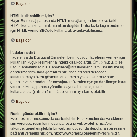
Başa dön
HTML kullanabilir miyim?
Hayır. Bu mesaj panosunda HTML mesajları göndermek ve farklı
HTML kodları kullanmak mümkün değildir. Daha fazla biçimlendirme
için HTML yerine BBCode kullanarak uygulayabilirsiniz.
Başa dön
İfadeler nedir?
İfadeler ya da Duygusal Simgeler, belirli duygu ifadelerini vermek için
kullanılan küçük resimler halindeki kısa kodlardır. Örn. :) mutlu, :( ise
üzgün anlamındadır. Kullanabileceğiniz ifadelerin tam listesini mesaj
gönderme formunda görebilirsiniz. İfadeleri aşırı derecede
kullanmamaya özen gösterin, onlar metin yoksa okunmaz hale
gelebilir ve bir moderatör mesajınızı düzenlemeye ya da silmeye karar
verebilir. Mesaj panosu yöneticisi ayrıca bir mesajınızda
kullanabileceğiniz en fazla ifade sınırını ayarlamış olabilir.
Başa dön
Resim gönderebilir miyim?
Evet, resimler mesajınızda gösterilebilir. Eğer yönetim dosya eklerine
izin verdiyse, resimleri mesaj panosuna yükleyebilirsiniz. Aksi
takdirde, genel erişilebilir bir web sunucusunda depolanan bir resime
bağlantı vermelisiniz, örn. http://www.ornek.com/benim-resmim.gif.