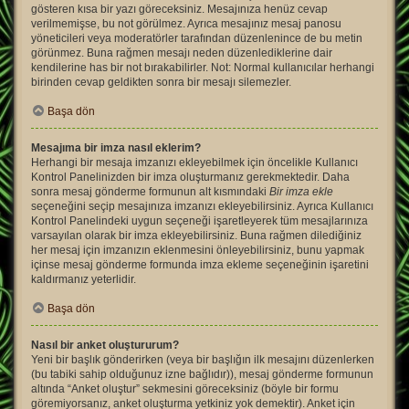
gösteren kısa bir yazı göreceksiniz. Mesajınıza henüz cevap
verilmemişse, bu not görülmez. Ayrıca mesajınız mesaj panosu
yöneticileri veya moderatörler tarafından düzenlenince de bu metin
görünmez. Buna rağmen mesajı neden düzenlediklerine dair
kendilerine has bir not bırakabilirler. Not: Normal kullanıcılar herhangi
birinden cevap geldikten sonra bir mesajı silemezler.
Başa dön
Mesajıma bir imza nasıl eklerim?
Herhangi bir mesaja imzanızı ekleyebilmek için öncelikle Kullanıcı
Kontrol Panelinizden bir imza oluşturmanız gerekmektedir. Daha
sonra mesaj gönderme formunun alt kısmındaki
Bir imza ekle
seçeneğini seçip mesajınıza imzanızı ekleyebilirsiniz. Ayrıca Kullanıcı
Kontrol Panelindeki uygun seçeneği işaretleyerek tüm mesajlarınıza
varsayılan olarak bir imza ekleyebilirsiniz. Buna rağmen dilediğiniz
her mesaj için imzanızın eklenmesini önleyebilirsiniz, bunu yapmak
içinse mesaj gönderme formunda imza ekleme seçeneğinin işaretini
kaldırmanız yeterlidir.
Başa dön
Nasıl bir anket oluştururum?
Yeni bir başlık gönderirken (veya bir başlığın ilk mesajını düzenlerken
(bu tabiki sahip olduğunuz izne bağlıdır)), mesaj gönderme formunun
altında “Anket oluştur” sekmesini göreceksiniz (böyle bir formu
göremiyorsanız, anket oluşturma yetkiniz yok demektir). Anket için