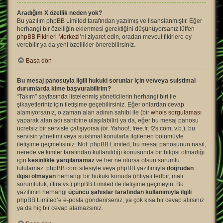
Aradığım X özellik neden yok?
Bu yazılım phpBB Limited tarafından yazılmış ve lisanslanmıştır. Eğer
herhangi bir özelliğin eklenmesi gerektiğini düşünüyorsanız lütfen
phpBB Fikirleri Merkezi
’ni ziyaret edin, oradan mevcut fikirlere oy
verebilir ya da yeni özellikler önerebilirsiniz.
Başa dön
Bu mesaj panosuyla ilgili hukuki sorunlar için ve/veya suistimal
durumlarda kime başvurabilirim?
“Takım” sayfasında listelenmiş yöneticilerin herhangi biri ile
şikayetleriniz için iletişime geçebilirsiniz. Eğer onlardan cevap
alamıyorsanız, o zaman alan adının sahibi ile (bir
whois sorgulaması
yaparak alan adı sahibine ulaşılabilir) ya da, eğer bu mesaj panosu
ücretsiz bir serviste çalışıyorsa (ör. Yahoo!, free.fr, f2s.com, v.b.), bu
servisin yönetimi veya suistimal konularla ilgilenen bölümüyle
iletişime geçmelisiniz. Not: phpBB Limited, bu mesaj panosunun nasıl,
nerede ve kimler tarafından kullanıldığı konusunda bir bilgisi olmadığı
için
kesinlikle yargılanamaz
ve her ne olursa olsun sorumlu
tutulamaz. phpBB.com sitesiyle veya phpBB yazılımıyla
doğrudan
ilgisi olmayan
herhangi bir hukuki konuda (ihtiyati tedbir, mali
sorumluluk, iftira vs.) phpBB Limited ile iletişime geçmeyin. Bu
yazılımın herhangi
üçüncü şahıslar tarafından kullanımıyla ilgili
phpBB Limited’e e-posta gönderirseniz, ya çok kısa bir cevap alırsınız
ya da hiç bir cevap alamazsınız.