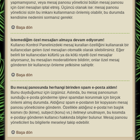
yapmamışsınız, veya mesaj panosu yöneticisi bütün mesaj panosu
için özel mesajları iptal etmiş. Üçüncü olanak ise: mesaj panosu
yöneticisi sizin bu imkanı kullanmanızı önlemiş olabilir, bu durumda
kendisine nedenini sormanız gerekir.
Başa dön
İstemediğim özel mesajları almaya devam ediyorum!
Kullanıcı Kontrol Panelinizdeki mesaj kuralları özelliğini kullanarak bir
kullanıcıdan gelen özel mesajları otomatik olarak silebilirsiniz. Eğer
belirli bir kullanıcıdan küfürlü ya da kötü niyetli özel mesajlar
alıyorsanız, bu mesajları moderatörlere bildirin; onlar özel mesaj
gönderen bir kullanıcıyı önleme yetkisine sahiptir.
Başa dön
Bu mesaj panosunda herhangi birinden spam e-posta aldım!
Bunu duyduğumuz için üzgünüz. Aslında, bu mesaj panosunun
sunduğu e-posta gönderme işlevi spamdan korunmak için birçok
önlemi almış durumda. Aldığınız spam e-postanın bir kopyasını mesaj
panosu yöneticisine gönderin. Özellikle aldığınız e-posta’nın başlık
kısmını (to (kime), subject (konu) vs.) iletmeyi unutmayın, bu kısımda
e-postayı gönderen kullanıcı hakkında bilgiler bulunur. Mesaj panosu
yöneticileri bu bilgilerle meseleyi takip edebilir.
Başa dön