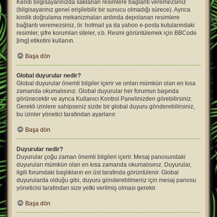
Kendi bilgisayarınızda saklanan resimlere bağlantı veremezsiniz
(bilgisayarınız genel erişilebilir bir sunucu olmadığı sürece). Ayrıca
kimlik doğrulama mekanizmaları ardında depolanan resimlere
bağlantı veremezsiniz, ör. hotmail ya da yahoo e-posta kutularındaki
resimler, şifre korumları siteler, v.b. Resmi görüntülemek için BBCode
[img] etiketini kullanın.
Başa dön
Global duyurular nedir?
Global duyurular önemli bilgiler içerir ve onları mümkün olan en kısa
zamanda okumalısınız. Global duyurular her forumun başında
görünecektir ve ayrıca Kullanıcı Kontrol Panelinizden görebilirsiniz.
Gerekli izinlere sahipseniz sizde bir global duyuru gönderebilirsiniz,
bu izinler yönetici tarafından ayarlanır.
Başa dön
Duyurular nedir?
Duyurular çoğu zaman önemli bilgileri içerir. Mesaj panosundaki
duyuruları mümkün olan en kısa zamanda okumalısınız. Duyurular,
ilgili forumdaki başlıkların en üst tarafında görüntülenir. Global
duyurularda olduğu gibi, duyuru gönderebilmeniz için mesaj panosu
yöneticisi tarafından size yetki verilmiş olması gerekir.
Başa dön