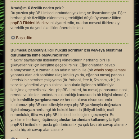
Aradığım X özellik neden yok?
Bu yazılım phpBB Limited tarafından yazılmış ve lisanslanmıştır. Eğer
herhangi bir özelliğin eklenmesi gerektiğini düşünüyorsanız lütfen
phpBB Fikirleri Merkezi
’ni ziyaret edin, oradan mevcut fikirlere oy
verebilir ya da yeni özellikler önerebilirsiniz.
Başa dön
Bu mesaj panosuyla ilgili hukuki sorunlar için ve/veya suistimal
durumlarda kime başvurabilirim?
“Takım” sayfasında listelenmiş yöneticilerin herhangi biri ile
şikayetleriniz için iletişime geçebilirsiniz. Eğer onlardan cevap
alamıyorsanız, o zaman alan adının sahibi ile (bir
whois sorgulaması
yaparak alan adı sahibine ulaşılabilir) ya da, eğer bu mesaj panosu
ücretsiz bir serviste çalışıyorsa (ör. Yahoo!, free.fr, f2s.com, v.b.), bu
servisin yönetimi veya suistimal konularla ilgilenen bölümüyle
iletişime geçmelisiniz. Not: phpBB Limited, bu mesaj panosunun nasıl,
nerede ve kimler tarafından kullanıldığı konusunda bir bilgisi olmadığı
için
kesinlikle yargılanamaz
ve her ne olursa olsun sorumlu
tutulamaz. phpBB.com sitesiyle veya phpBB yazılımıyla
doğrudan
ilgisi olmayan
herhangi bir hukuki konuda (ihtiyati tedbir, mali
sorumluluk, iftira vs.) phpBB Limited ile iletişime geçmeyin. Bu
yazılımın herhangi
üçüncü şahıslar tarafından kullanımıyla ilgili
phpBB Limited’e e-posta gönderirseniz, ya çok kısa bir cevap alırsınız
ya da hiç bir cevap alamazsınız.