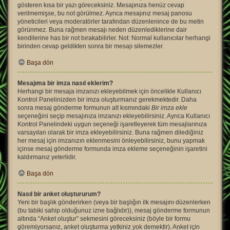
gösteren kısa bir yazı göreceksiniz. Mesajınıza henüz cevap
verilmemişse, bu not görülmez. Ayrıca mesajınız mesaj panosu
yöneticileri veya moderatörler tarafından düzenlenince de bu metin
görünmez. Buna rağmen mesajı neden düzenlediklerine dair
kendilerine has bir not bırakabilirler. Not: Normal kullanıcılar herhangi
birinden cevap geldikten sonra bir mesajı silemezler.
Başa dön
Mesajıma bir imza nasıl eklerim?
Herhangi bir mesaja imzanızı ekleyebilmek için öncelikle Kullanıcı
Kontrol Panelinizden bir imza oluşturmanız gerekmektedir. Daha
sonra mesaj gönderme formunun alt kısmındaki
Bir imza ekle
seçeneğini seçip mesajınıza imzanızı ekleyebilirsiniz. Ayrıca Kullanıcı
Kontrol Panelindeki uygun seçeneği işaretleyerek tüm mesajlarınıza
varsayılan olarak bir imza ekleyebilirsiniz. Buna rağmen dilediğiniz
her mesaj için imzanızın eklenmesini önleyebilirsiniz, bunu yapmak
içinse mesaj gönderme formunda imza ekleme seçeneğinin işaretini
kaldırmanız yeterlidir.
Başa dön
Nasıl bir anket oluştururum?
Yeni bir başlık gönderirken (veya bir başlığın ilk mesajını düzenlerken
(bu tabiki sahip olduğunuz izne bağlıdır)), mesaj gönderme formunun
altında “Anket oluştur” sekmesini göreceksiniz (böyle bir formu
göremiyorsanız, anket oluşturma yetkiniz yok demektir). Anket için