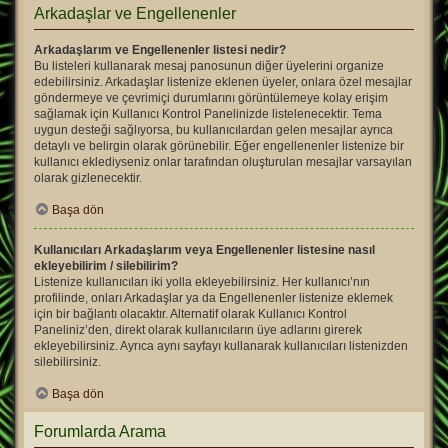
Arkadaşlar ve Engellenenler
Arkadaşlarım ve Engellenenler listesi nedir?
Bu listeleri kullanarak mesaj panosunun diğer üyelerini organize
edebilirsiniz. Arkadaşlar listenize eklenen üyeler, onlara özel mesajlar
göndermeye ve çevrimiçi durumlarını görüntülemeye kolay erişim
sağlamak için Kullanıcı Kontrol Panelinizde listelenecektir. Tema
uygun desteği sağlıyorsa, bu kullanıcılardan gelen mesajlar ayrıca
detaylı ve belirgin olarak görünebilir. Eğer engellenenler listenize bir
kullanıcı eklediyseniz onlar tarafından oluşturulan mesajlar varsayılan
olarak gizlenecektir.
Başa dön
Kullanıcıları Arkadaşlarım veya Engellenenler listesine nasıl
ekleyebilirim / silebilirim?
Listenize kullanıcıları iki yolla ekleyebilirsiniz. Her kullanıcı’nın
profilinde, onları Arkadaşlar ya da Engellenenler listenize eklemek
için bir bağlantı olacaktır. Alternatif olarak Kullanıcı Kontrol
Paneliniz’den, direkt olarak kullanıcıların üye adlarını girerek
ekleyebilirsiniz. Ayrıca aynı sayfayı kullanarak kullanıcıları listenizden
silebilirsiniz.
Başa dön
Forumlarda Arama