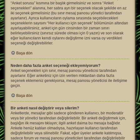
“Anket sorusu” kısmına bir başlık girmelisiniz ve sonra “Anket
seçenekleri” alanına, her satıra ayrı bir seçenek olacak şekilde en az
iki seçenek girmelisiniz (bu sınır mesaj panosu yönetici tarafından
ayarlanır). Ayrıca kullanıcıların oylama sırasında seçebilecekleri
seçeneklerin sayısını “Her kullanıcı için seçenek” bölümünün altından
ayarlayabilirsiniz, anket için gün cinsinden bir zaman sınırı
belirleyebilirsiniz (sınırsız sürede olması için 0 yazın) ve son olarak
eğer kullanıcıların kendi oylarını değiştirme izni varsa oy verdikleri
seçeneği değiştirebilirler.
Başa dön
Neden daha fazla anket seçeneği ekleyemiyorum?
Anket seçenekleri için sınır, mesaj panosu yöneticisi tarafından
ayarlanır. Eğer anketiniz için izin verilen miktardan daha fazla
seçenek eklemeniz gerekiyorsa, mesaj panosu yöneticisi ile iletişime
geçin.
Başa dön
Bir anketi nasıl değiştirir veya silerim?
Anketlerde, mesajlar gibi sadece gönderen kullanıcı, bir moderatör
veya bir yönetici tarafından değiştirilebilir. Bir anketi değiştirmek için,
başlığın ilk mesajını tıklayın; ilgili anket daima bu mesaja bağlıdır.
Ankete henüz katılan olmadıysa, hazırlayan kullanıcı tarafından
değiştirilebilir veya silinebilir. Fakat, eğer üyeler ankete katılmışsa,
sadece forum ve mesaj panosu yöneticileri tarafından değiştirilebilir