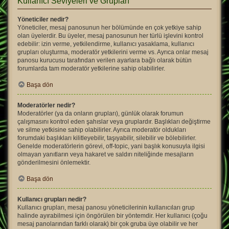
Kullanıcı Seviyeleri ve Grupları
Yöneticiler nedir?
Yöneticiler, mesaj panosunun her bölümünde en çok yetkiye sahip
olan üyelerdir. Bu üyeler, mesaj panosunun her türlü işlevini kontrol
edebilir: izin verme, yetkilendirme, kullanıcı yasaklama, kullanıcı
grupları oluşturma, moderatör yetkilerini verme vs. Ayrıca onlar mesaj
panosu kurucusu tarafından verilen ayarlara bağlı olarak bütün
forumlarda tam moderatör yetkilerine sahip olabilirler.
Başa dön
Moderatörler nedir?
Moderatörler (ya da onların grupları), günlük olarak forumun
çalışmasını kontrol eden şahıslar veya gruplardır. Başlıkları değiştirme
ve silme yetkisine sahip olabilirler. Ayrıca moderatör oldukları
forumdaki başlıkları kilitleyebilir, taşıyabilir, silebilir ve bölebilirler.
Genelde moderatörlerin görevi, off-topic, yani başlık konusuyla ilgisi
olmayan yanıtların veya hakaret ve saldırı niteliğinde mesajların
gönderilmesini önlemektir.
Başa dön
Kullanıcı grupları nedir?
Kullanıcı grupları, mesaj panosu yöneticilerinin kullanıcıları grup
halinde ayırabilmesi için öngörülen bir yöntemdir. Her kullanıcı (çoğu
mesaj panolarından farklı olarak) bir çok gruba üye olabilir ve her