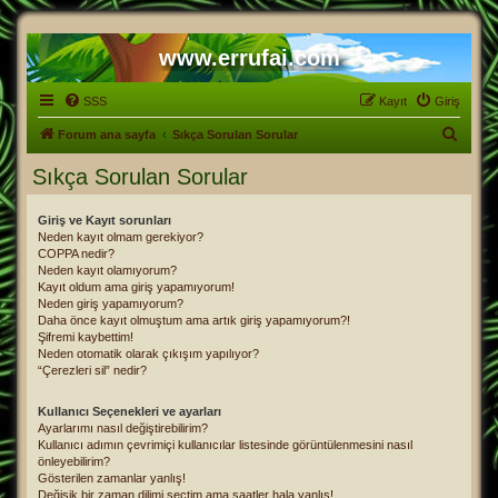
www.errufai.com
SSS
Kayıt
Giriş
A
Forum ana sayfa
Sıkça Sorulan Sorular
r
Sıkça Sorulan Sorular
a
Giriş ve Kayıt sorunları
Neden kayıt olmam gerekiyor?
COPPA nedir?
Neden kayıt olamıyorum?
Kayıt oldum ama giriş yapamıyorum!
Neden giriş yapamıyorum?
Daha önce kayıt olmuştum ama artık giriş yapamıyorum?!
Şifremi kaybettim!
Neden otomatik olarak çıkışım yapılıyor?
“Çerezleri sil” nedir?
Kullanıcı Seçenekleri ve ayarları
Ayarlarımı nasıl değiştirebilirim?
Kullanıcı adımın çevrimiçi kullanıcılar listesinde görüntülenmesini nasıl
önleyebilirim?
Gösterilen zamanlar yanlış!
Değişik bir zaman dilimi seçtim ama saatler hala yanlış!