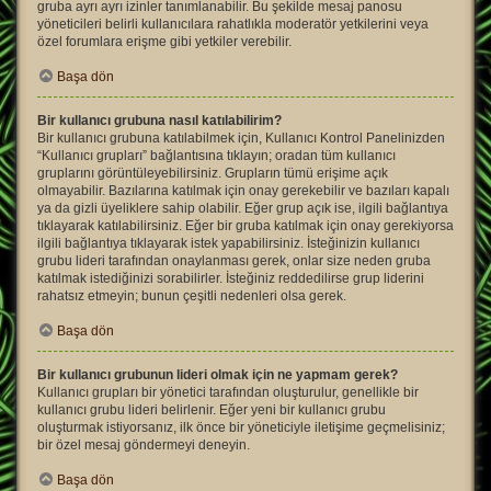
gruba ayrı ayrı izinler tanımlanabilir. Bu şekilde mesaj panosu
yöneticileri belirli kullanıcılara rahatlıkla moderatör yetkilerini veya
özel forumlara erişme gibi yetkiler verebilir.
Başa dön
Bir kullanıcı grubuna nasıl katılabilirim?
Bir kullanıcı grubuna katılabilmek için, Kullanıcı Kontrol Panelinizden
“Kullanıcı grupları” bağlantısına tıklayın; oradan tüm kullanıcı
gruplarını görüntüleyebilirsiniz. Grupların tümü erişime açık
olmayabilir. Bazılarına katılmak için onay gerekebilir ve bazıları kapalı
ya da gizli üyeliklere sahip olabilir. Eğer grup açık ise, ilgili bağlantıya
tıklayarak katılabilirsiniz. Eğer bir gruba katılmak için onay gerekiyorsa
ilgili bağlantıya tıklayarak istek yapabilirsiniz. İsteğinizin kullanıcı
grubu lideri tarafından onaylanması gerek, onlar size neden gruba
katılmak istediğinizi sorabilirler. İsteğiniz reddedilirse grup liderini
rahatsız etmeyin; bunun çeşitli nedenleri olsa gerek.
Başa dön
Bir kullanıcı grubunun lideri olmak için ne yapmam gerek?
Kullanıcı grupları bir yönetici tarafından oluşturulur, genellikle bir
kullanıcı grubu lideri belirlenir. Eğer yeni bir kullanıcı grubu
oluşturmak istiyorsanız, ilk önce bir yöneticiyle iletişime geçmelisiniz;
bir özel mesaj göndermeyi deneyin.
Başa dön