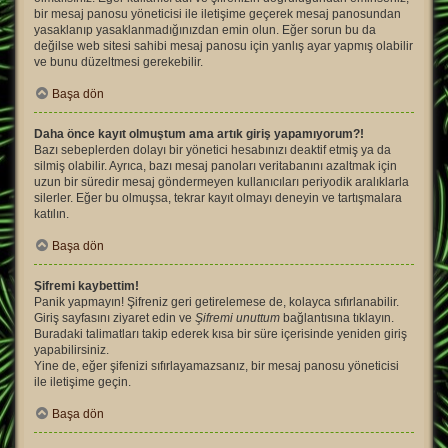
bir mesaj panosu yöneticisi ile iletişime geçerek mesaj panosundan
yasaklanıp yasaklanmadığınızdan emin olun. Eğer sorun bu da
değilse web sitesi sahibi mesaj panosu için yanlış ayar yapmış olabilir
ve bunu düzeltmesi gerekebilir.
Başa dön
Daha önce kayıt olmuştum ama artık giriş yapamıyorum?!
Bazı sebeplerden dolayı bir yönetici hesabınızı deaktif etmiş ya da
silmiş olabilir. Ayrıca, bazı mesaj panoları veritabanını azaltmak için
uzun bir süredir mesaj göndermeyen kullanıcıları periyodik aralıklarla
silerler. Eğer bu olmuşsa, tekrar kayıt olmayı deneyin ve tartışmalara
katılın.
Başa dön
Şifremi kaybettim!
Panik yapmayın! Şifreniz geri getirelemese de, kolayca sıfırlanabilir.
Giriş sayfasını ziyaret edin ve
Şifremi unuttum
bağlantısına tıklayın.
Buradaki talimatları takip ederek kısa bir süre içerisinde yeniden giriş
yapabilirsiniz.
Yine de, eğer şifenizi sıfırlayamazsanız, bir mesaj panosu yöneticisi
ile iletişime geçin.
Başa dön