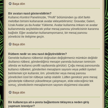
Başa dön
Bir avatarı nasıl gösterebilirim?
Kullanıcı Kontrol Panelinizde, “Profil” bölümünden şu dört farklı
metottan birisini kullanarak avatar ekleyebilirsiniz: Gravatar, Galeri,
Uzak Avatar ya da Avatar Yükleme. Avatar kullanma imkanı ve avatar
kullanımında seçilebilecek yollar mesaj panosu yöneticisinin kararına
bağlıdır. Eğer avatarları kullanamıyorsanız, bir mesaj panosu
yöneticisi ile iletişime geçin.
Başa dön
Rütbem nedir ve onu nasıl değiştirebilirim?
Genelde kullanıcı rütbenizi doğrudan değiştirmeniz mümkün değildir
(kullanıcı rütbesi, gönderdiğiniz mesajın yanında bulunan isminizin
altında ve kullanıcı profili sayfasında görülür). Çoğu mesaj panosunda
kullanıcı rütbeleri, gönderilen mesajların sayısını veya yetkili üyeleri
belirlemek için kullanılır, örn. yöneticiler veya mesaj panosu
yöneticileri özel bir rütbeye sahip olabilir. Lütfen gereksiz yere mesaj
gönderipte rütbenizi yükseltmeye çalışmayın, elde edeceğiniz tek
sonuç, yöneticilerin mesajlarınızın sayısını düşürmesi olacaktır.
Başa dön
Bir kullanıcıya ait e-posta bağlantısını tıklayınca neden giriş
yapmam isteniyor?