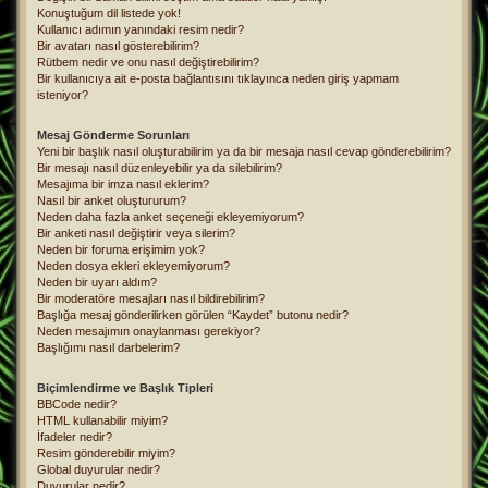
Konuştuğum dil listede yok!
Kullanıcı adımın yanındaki resim nedir?
Bir avatarı nasıl gösterebilirim?
Rütbem nedir ve onu nasıl değiştirebilirim?
Bir kullanıcıya ait e-posta bağlantısını tıklayınca neden giriş yapmam
isteniyor?
Mesaj Gönderme Sorunları
Yeni bir başlık nasıl oluşturabilirim ya da bir mesaja nasıl cevap gönderebilirim?
Bir mesajı nasıl düzenleyebilir ya da silebilirim?
Mesajıma bir imza nasıl eklerim?
Nasıl bir anket oluştururum?
Neden daha fazla anket seçeneği ekleyemiyorum?
Bir anketi nasıl değiştirir veya silerim?
Neden bir foruma erişimim yok?
Neden dosya ekleri ekleyemiyorum?
Neden bir uyarı aldım?
Bir moderatöre mesajları nasıl bildirebilirim?
Başlığa mesaj gönderilirken görülen “Kaydet” butonu nedir?
Neden mesajımın onaylanması gerekiyor?
Başlığımı nasıl darbelerim?
Biçimlendirme ve Başlık Tipleri
BBCode nedir?
HTML kullanabilir miyim?
İfadeler nedir?
Resim gönderebilir miyim?
Global duyurular nedir?
Duyurular nedir?