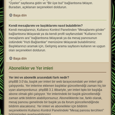
“Üyeler” sayfasına gidin ve “Bir üye bul” bağlantısına tıklayın.
Buradan, açıklanan seçenekleri doldurun.
Başa dön
Kendi mesajlarımı ve başlıklarımı nasıl bulabilirim?
Kendi mesajlarınızı, Kullanıcı Kontrol Panelinden “Mesajlarımı göster”
bağlantısına tıklayarak ya da kendi profil sayfanızdaki “Kullanıcı’nın
mesajlarını ara” bağlantısına tıklayarak ya da mesaj panosunun
üstündeki “Hızlı Bağlantılar” menüsüne tıklayarak bulabilirsiniz.
Başlıklarınızı aramak için, Gelişmiş arama sayfasını kullanın ve uygun
olan seçenekleri doldurun.
Başa dön
Abonelikler ve Yer imleri
Yer imi ve abonelik arasındaki fark nedir?
phpBB 3.0’da, başlık yer imleri bir web tarayıcısındaki yer imleri gibi
çalışıyordu. Yer imlerine eklenen başlıklar güncellendiği zaman hiç bir
uyarı alamıyordunuz. phpBB 3.1 itibariyle, yer imleri tıpkı bir başlığa
abone olmak gibi çalışıyor. Yer imlerindeki bir başlık güncellendiği
zaman artık bildirim alabiliyorsunuz. Aboneliklerde ise, farklı olarak,
mesaj panosu genelinde bir başlık ya da forum güncellendiğinde
bildirim alacaksınız. Yer imleri ve abonelikler için bildirim
seçeneklerini Kullanıcı Kontrol Panelindeki “Mesaj panosu tercihleri”
bölümünden ayarlayabilirsiniz.