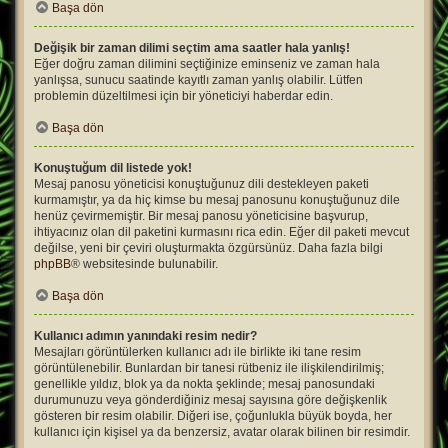
Başa dön
Değişik bir zaman dilimi seçtim ama saatler hala yanlış!
Eğer doğru zaman dilimini seçtiğinize eminseniz ve zaman hala
yanlışsa, sunucu saatinde kayıtlı zaman yanlış olabilir. Lütfen
problemin düzeltilmesi için bir yöneticiyi haberdar edin.
Başa dön
Konuştuğum dil listede yok!
Mesaj panosu yöneticisi konuştuğunuz dili destekleyen paketi
kurmamıştır, ya da hiç kimse bu mesaj panosunu konuştuğunuz dile
henüz çevirmemiştir. Bir mesaj panosu yöneticisine başvurup,
ihtiyacınız olan dil paketini kurmasını rica edin. Eğer dil paketi mevcut
değilse, yeni bir çeviri oluşturmakta özgürsünüz. Daha fazla bilgi
phpBB
® websitesinde bulunabilir.
Başa dön
Kullanıcı adımın yanındaki resim nedir?
Mesajları görüntülerken kullanıcı adı ile birlikte iki tane resim
görüntülenebilir. Bunlardan bir tanesi rütbeniz ile ilişkilendirilmiş;
genellikle yıldız, blok ya da nokta şeklinde; mesaj panosundaki
durumunuzu veya gönderdiğiniz mesaj sayısına göre değişkenlik
gösteren bir resim olabilir. Diğeri ise, çoğunlukla büyük boyda, her
kullanıcı için kişisel ya da benzersiz, avatar olarak bilinen bir resimdir.