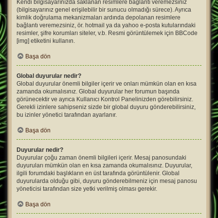
Kendi bilgisayarınızda saklanan resimlere bağlantı veremezsiniz
(bilgisayarınız genel erişilebilir bir sunucu olmadığı sürece). Ayrıca
kimlik doğrulama mekanizmaları ardında depolanan resimlere
bağlantı veremezsiniz, ör. hotmail ya da yahoo e-posta kutularındaki
resimler, şifre korumları siteler, v.b. Resmi görüntülemek için BBCode
[img] etiketini kullanın.
Başa dön
Global duyurular nedir?
Global duyurular önemli bilgiler içerir ve onları mümkün olan en kısa
zamanda okumalısınız. Global duyurular her forumun başında
görünecektir ve ayrıca Kullanıcı Kontrol Panelinizden görebilirsiniz.
Gerekli izinlere sahipseniz sizde bir global duyuru gönderebilirsiniz,
bu izinler yönetici tarafından ayarlanır.
Başa dön
Duyurular nedir?
Duyurular çoğu zaman önemli bilgileri içerir. Mesaj panosundaki
duyuruları mümkün olan en kısa zamanda okumalısınız. Duyurular,
ilgili forumdaki başlıkların en üst tarafında görüntülenir. Global
duyurularda olduğu gibi, duyuru gönderebilmeniz için mesaj panosu
yöneticisi tarafından size yetki verilmiş olması gerekir.
Başa dön