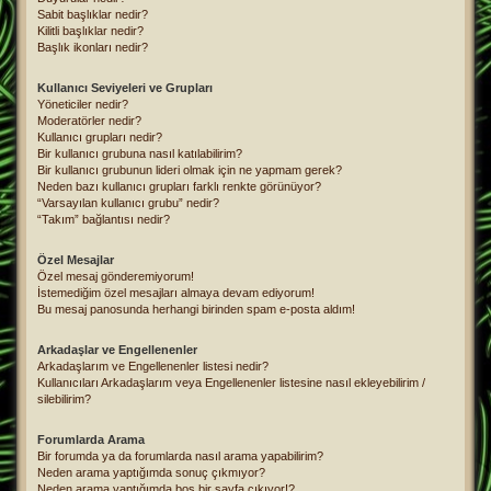
Sabit başlıklar nedir?
Kilitli başlıklar nedir?
Başlık ikonları nedir?
Kullanıcı Seviyeleri ve Grupları
Yöneticiler nedir?
Moderatörler nedir?
Kullanıcı grupları nedir?
Bir kullanıcı grubuna nasıl katılabilirim?
Bir kullanıcı grubunun lideri olmak için ne yapmam gerek?
Neden bazı kullanıcı grupları farklı renkte görünüyor?
“Varsayılan kullanıcı grubu” nedir?
“Takım” bağlantısı nedir?
Özel Mesajlar
Özel mesaj gönderemiyorum!
İstemediğim özel mesajları almaya devam ediyorum!
Bu mesaj panosunda herhangi birinden spam e-posta aldım!
Arkadaşlar ve Engellenenler
Arkadaşlarım ve Engellenenler listesi nedir?
Kullanıcıları Arkadaşlarım veya Engellenenler listesine nasıl ekleyebilirim /
silebilirim?
Forumlarda Arama
Bir forumda ya da forumlarda nasıl arama yapabilirim?
Neden arama yaptığımda sonuç çıkmıyor?
Neden arama yaptığımda boş bir sayfa çıkıyor!?