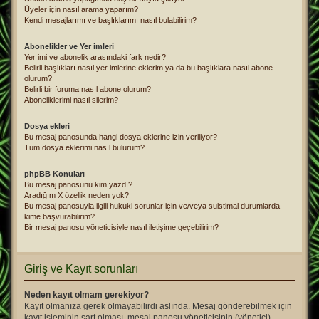
Üyeler için nasıl arama yaparım?
Kendi mesajlarımı ve başlıklarımı nasıl bulabilirim?
Abonelikler ve Yer imleri
Yer imi ve abonelik arasındaki fark nedir?
Belirli başlıkları nasıl yer imlerine eklerim ya da bu başlıklara nasıl abone
olurum?
Belirli bir foruma nasıl abone olurum?
Aboneliklerimi nasıl silerim?
Dosya ekleri
Bu mesaj panosunda hangi dosya eklerine izin veriliyor?
Tüm dosya eklerimi nasıl bulurum?
phpBB Konuları
Bu mesaj panosunu kim yazdı?
Aradığım X özellik neden yok?
Bu mesaj panosuyla ilgili hukuki sorunlar için ve/veya suistimal durumlarda
kime başvurabilirim?
Bir mesaj panosu yöneticisiyle nasıl iletişime geçebilirim?
Giriş ve Kayıt sorunları
Neden kayıt olmam gerekiyor?
Kayıt olmanıza gerek olmayabilirdi aslında. Mesaj gönderebilmek için
kayıt işleminin şart olması, mesaj panosu yöneticisinin (yönetici)