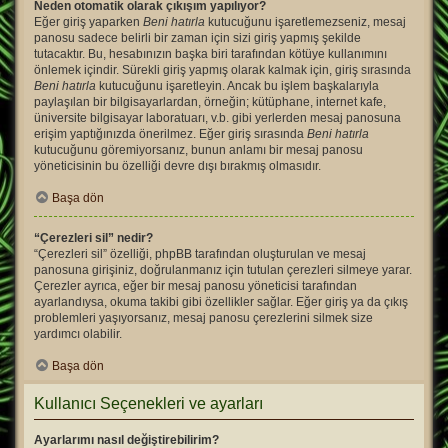
Neden otomatik olarak çıkışım yapılıyor?
Eğer giriş yaparken
Beni hatırla
kutucuğunu işaretlemezseniz, mesaj
panosu sadece belirli bir zaman için sizi giriş yapmış şekilde
tutacaktır. Bu, hesabınızın başka biri tarafından kötüye kullanımını
önlemek içindir. Sürekli giriş yapmış olarak kalmak için, giriş sırasında
Beni hatırla
kutucuğunu işaretleyin. Ancak bu işlem başkalarıyla
paylaşılan bir bilgisayarlardan, örneğin; kütüphane, internet kafe,
üniversite bilgisayar laboratuarı, v.b. gibi yerlerden mesaj panosuna
erişim yaptığınızda önerilmez. Eğer giriş sırasında
Beni hatırla
kutucuğunu göremiyorsanız, bunun anlamı bir mesaj panosu
yöneticisinin bu özelliği devre dışı bırakmış olmasıdır.
Başa dön
“Çerezleri sil” nedir?
“Çerezleri sil” özelliği, phpBB tarafından oluşturulan ve mesaj
panosuna girişiniz, doğrulanmanız için tutulan çerezleri silmeye yarar.
Çerezler ayrıca, eğer bir mesaj panosu yöneticisi tarafından
ayarlandıysa, okuma takibi gibi özellikler sağlar. Eğer giriş ya da çıkış
problemleri yaşıyorsanız, mesaj panosu çerezlerini silmek size
yardımcı olabilir.
Başa dön
Kullanıcı Seçenekleri ve ayarları
Ayarlarımı nasıl değiştirebilirim?