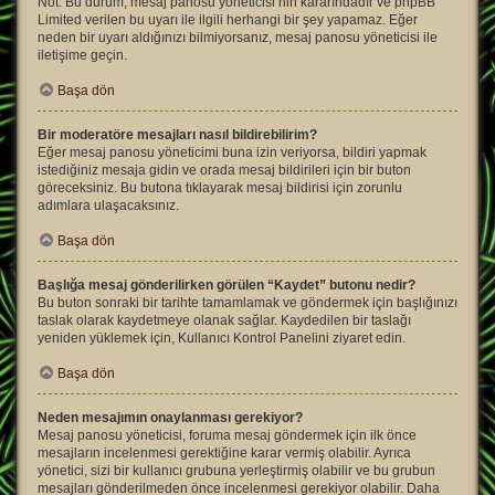
Not: Bu durum, mesaj panosu yöneticisi’nin kararındadır ve phpBB
Limited verilen bu uyarı ile ilgili herhangi bir şey yapamaz. Eğer
neden bir uyarı aldığınızı bilmiyorsanız, mesaj panosu yöneticisi ile
iletişime geçin.
Başa dön
Bir moderatöre mesajları nasıl bildirebilirim?
Eğer mesaj panosu yöneticimi buna izin veriyorsa, bildiri yapmak
istediğiniz mesaja gidin ve orada mesaj bildirileri için bir buton
göreceksiniz. Bu butona tıklayarak mesaj bildirisi için zorunlu
adımlara ulaşacaksınız.
Başa dön
Başlığa mesaj gönderilirken görülen “Kaydet” butonu nedir?
Bu buton sonraki bir tarihte tamamlamak ve göndermek için başlığınızı
taslak olarak kaydetmeye olanak sağlar. Kaydedilen bir taslağı
yeniden yüklemek için, Kullanıcı Kontrol Panelini ziyaret edin.
Başa dön
Neden mesajımın onaylanması gerekiyor?
Mesaj panosu yöneticisi, foruma mesaj göndermek için ilk önce
mesajların incelenmesi gerektiğine karar vermiş olabilir. Ayrıca
yönetici, sizi bir kullanıcı grubuna yerleştirmiş olabilir ve bu grubun
mesajları gönderilmeden önce incelenmesi gerekiyor olabilir. Daha