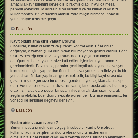
amacıyla kayıt işlemini devre dışı bırakmış olabilir. Ayrıca mesaj
panosu yöneticisi IP adresinizi yasaklamış ya da kullanıcı adınızı
kullanmanıza izin vermemiş olabilir. Yardım için bir mesaj panosu
yöneticisiyle iletişime geçin.
Başa dön
Kayıt oldum ama giriş yapamıyorum!
Öncelikle, kullanıcı adınızı ve şifrenizi kontrol edin. Eğer onlar
doğruysa, o zaman şu iki durumdan biri meydana gelmiş olabilir. Eğer
COPPA desteği açıksa ve kayıt sırasında 13 yaşından küçük
olduğunuzu belirttiyseniz, size tarif edilen işlemleri uygulamanız
gerekmektedir. Bazı mesaj panoları yeni kayıtlarda ayrıca aktivasyon
istemektedir, giriş yapmadan önce bu aktivasyonun kendiniz ya da bir
yönetici tarafından yapılması gerekmektedir; bu bilgi kayıt sırasında
gösterilmiştir. Eğer size bir e-posta gönderildiyse, açıklamaları takip
edin. Eğer bir e-posta almadıysanız, yanlış bir e-posta adresi belirtmiş
olabilirsiniz ya da e-posta, bir spam filtresi tarafından spam olarak
seçilmiş olabilir. Eğer doğru e-posta adresi belirttiğinize eminseniz, bir
yönetici ile iletişime geçmeyi deneyin.
Başa dön
Neden giriş yapamıyorum?
Bunun meydana gelmesinde çeşitli sebepler vardır. Öncelikle,
kullanıcı adınız ve şifrenizi doğru olarak girdiğinizden emin
olmalısınız. Eğer kullanıcı adı ve şifrenizin doğruluğundan eminseniz,