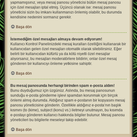
yapmamışsınız, veya mesaj panosu yöneticisi bütün mesaj panosu
için özel mesajları iptal etmiş. Üçüncü olanak ise: mesaj panosu
yöneticisi sizin bu imkanı kullanmanızı önlemiş olabilir, bu durumda
kendisine nedenini sormanız gerekir.
Başa dön
İstemediğim özel mesajları almaya devam ediyorum!
Kullanıcı Kontrol Panelinizdeki mesaj kuralları özelliğini kullanarak bir
kullanıcıdan gelen özel mesajları otomatik olarak silebilirsiniz. Eğer
belirli bir kullanıcıdan küfürlü ya da kötü niyetli özel mesajlar
alıyorsanız, bu mesajları moderatörlere bildirin; onlar özel mesaj
gönderen bir kullanıcıyı önleme yetkisine sahiptir.
Başa dön
Bu mesaj panosunda herhangi birinden spam e-posta aldım!
Bunu duyduğumuz için üzgünüz. Aslında, bu mesaj panosunun
sunduğu e-posta gönderme işlevi spamdan korunmak için birçok
önlemi almış durumda. Aldığınız spam e-postanın bir kopyasını mesaj
panosu yöneticisine gönderin. Özellikle aldığınız e-posta’nın başlık
kısmını (to (kime), subject (konu) vs.) iletmeyi unutmayın, bu kısımda
e-postayı gönderen kullanıcı hakkında bilgiler bulunur. Mesaj panosu
yöneticileri bu bilgilerle meseleyi takip edebilir.
Başa dön