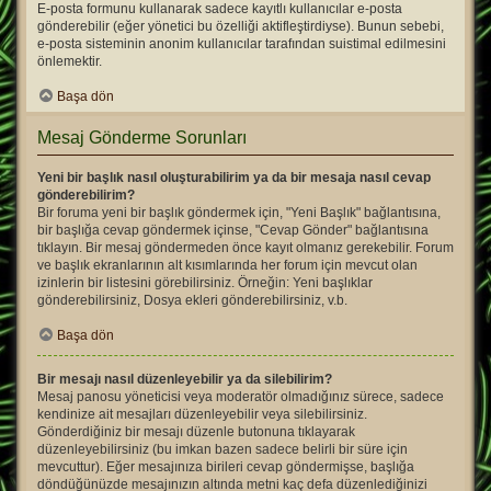
E-posta formunu kullanarak sadece kayıtlı kullanıcılar e-posta
gönderebilir (eğer yönetici bu özelliği aktifleştirdiyse). Bunun sebebi,
e-posta sisteminin anonim kullanıcılar tarafından suistimal edilmesini
önlemektir.
Başa dön
Mesaj Gönderme Sorunları
Yeni bir başlık nasıl oluşturabilirim ya da bir mesaja nasıl cevap
gönderebilirim?
Bir foruma yeni bir başlık göndermek için, "Yeni Başlık" bağlantısına,
bir başlığa cevap göndermek içinse, "Cevap Gönder" bağlantısına
tıklayın. Bir mesaj göndermeden önce kayıt olmanız gerekebilir. Forum
ve başlık ekranlarının alt kısımlarında her forum için mevcut olan
izinlerin bir listesini görebilirsiniz. Örneğin: Yeni başlıklar
gönderebilirsiniz, Dosya ekleri gönderebilirsiniz, v.b.
Başa dön
Bir mesajı nasıl düzenleyebilir ya da silebilirim?
Mesaj panosu yöneticisi veya moderatör olmadığınız sürece, sadece
kendinize ait mesajları düzenleyebilir veya silebilirsiniz.
Gönderdiğiniz bir mesajı düzenle butonuna tıklayarak
düzenleyebilirsiniz (bu imkan bazen sadece belirli bir süre için
mevcuttur). Eğer mesajınıza birileri cevap göndermişse, başlığa
döndüğünüzde mesajınızın altında metni kaç defa düzenlediğinizi