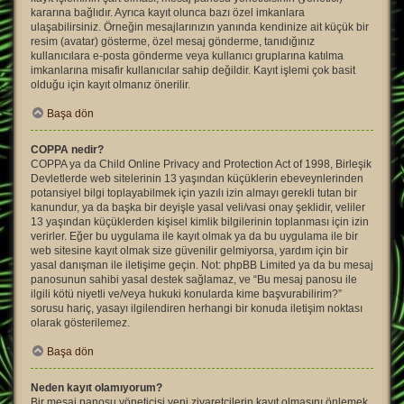
kararına bağlıdır. Ayrıca kayıt olunca bazı özel imkanlara
ulaşabilirsiniz. Örneğin mesajlarınızın yanında kendinize ait küçük bir
resim (avatar) gösterme, özel mesaj gönderme, tanıdığınız
kullanıcılara e-posta gönderme veya kullanıcı gruplarına katılma
imkanlarına misafir kullanıcılar sahip değildir. Kayıt işlemi çok basit
olduğu için kayıt olmanız önerilir.
Başa dön
COPPA nedir?
COPPA ya da Child Online Privacy and Protection Act of 1998, Birleşik
Devletlerde web sitelerinin 13 yaşından küçüklerin ebeveynlerinden
potansiyel bilgi toplayabilmek için yazılı izin almayı gerekli tutan bir
kanundur, ya da başka bir deyişle yasal veli/vasi onay şeklidir, veliler
13 yaşından küçüklerden kişisel kimlik bilgilerinin toplanması için izin
verirler. Eğer bu uygulama ile kayıt olmak ya da bu uygulama ile bir
web sitesine kayıt olmak size güvenilir gelmiyorsa, yardım için bir
yasal danışman ile iletişime geçin. Not: phpBB Limited ya da bu mesaj
panosunun sahibi yasal destek sağlamaz, ve “Bu mesaj panosu ile
ilgili kötü niyetli ve/veya hukuki konularda kime başvurabilirim?”
sorusu hariç, yasayı ilgilendiren herhangi bir konuda iletişim noktası
olarak gösterilemez.
Başa dön
Neden kayıt olamıyorum?
Bir mesaj panosu yöneticisi yeni ziyaretçilerin kayıt olmasını önlemek