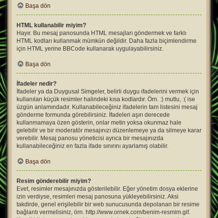
Başa dön
HTML kullanabilir miyim?
Hayır. Bu mesaj panosunda HTML mesajları göndermek ve farklı
HTML kodları kullanmak mümkün değildir. Daha fazla biçimlendirme
için HTML yerine BBCode kullanarak uygulayabilirsiniz.
Başa dön
İfadeler nedir?
İfadeler ya da Duygusal Simgeler, belirli duygu ifadelerini vermek için
kullanılan küçük resimler halindeki kısa kodlardır. Örn. :) mutlu, :( ise
üzgün anlamındadır. Kullanabileceğiniz ifadelerin tam listesini mesaj
gönderme formunda görebilirsiniz. İfadeleri aşırı derecede
kullanmamaya özen gösterin, onlar metin yoksa okunmaz hale
gelebilir ve bir moderatör mesajınızı düzenlemeye ya da silmeye karar
verebilir. Mesaj panosu yöneticisi ayrıca bir mesajınızda
kullanabileceğiniz en fazla ifade sınırını ayarlamış olabilir.
Başa dön
Resim gönderebilir miyim?
Evet, resimler mesajınızda gösterilebilir. Eğer yönetim dosya eklerine
izin verdiyse, resimleri mesaj panosuna yükleyebilirsiniz. Aksi
takdirde, genel erişilebilir bir web sunucusunda depolanan bir resime
bağlantı vermelisiniz, örn. http://www.ornek.com/benim-resmim.gif.