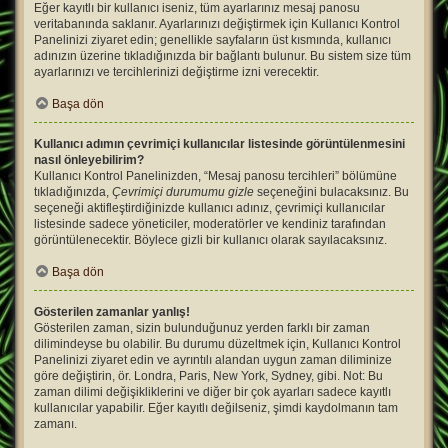
Eğer kayıtlı bir kullanıcı iseniz, tüm ayarlarınız mesaj panosu
veritabanında saklanır. Ayarlarınızı değiştirmek için Kullanıcı Kontrol
Panelinizi ziyaret edin; genellikle sayfaların üst kısmında, kullanıcı
adınızın üzerine tıkladığınızda bir bağlantı bulunur. Bu sistem size tüm
ayarlarınızı ve tercihlerinizi değiştirme izni verecektir.
Başa dön
Kullanıcı adımın çevrimiçi kullanıcılar listesinde görüntülenmesini
nasıl önleyebilirim?
Kullanıcı Kontrol Panelinizden, “Mesaj panosu tercihleri” bölümüne
tıkladığınızda,
Çevrimiçi durumumu gizle
seçeneğini bulacaksınız. Bu
seçeneği aktifleştirdiğinizde kullanıcı adınız, çevrimiçi kullanıcılar
listesinde sadece yöneticiler, moderatörler ve kendiniz tarafından
görüntülenecektir. Böylece gizli bir kullanıcı olarak sayılacaksınız.
Başa dön
Gösterilen zamanlar yanlış!
Gösterilen zaman, sizin bulunduğunuz yerden farklı bir zaman
dilimindeyse bu olabilir. Bu durumu düzeltmek için, Kullanıcı Kontrol
Panelinizi ziyaret edin ve ayrıntılı alandan uygun zaman diliminize
göre değiştirin, ör. Londra, Paris, New York, Sydney, gibi. Not: Bu
zaman dilimi değişikliklerini ve diğer bir çok ayarları sadece kayıtlı
kullanıcılar yapabilir. Eğer kayıtlı değilseniz, şimdi kaydolmanın tam
zamanı.