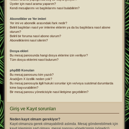
Üyeler için nasıl arama yaparım?
Kendi mesajlarımı ve başlıklarımı nasıl bulabilirim?
Abonelikler ve Yer imleri
Yer imi ve abonelik arasındaki fark nedir?
Belirli başlıkları nasıl yer imlerine eklerim ya da bu başlıklara nasıl abone
olurum?
Belirli bir foruma nasıl abone olurum?
Aboneliklerimi nasıl silerim?
Dosya ekleri
Bu mesaj panosunda hangi dosya eklerine izin veriliyor?
Tüm dosya eklerimi nasıl bulurum?
phpBB Konuları
Bu mesaj panosunu kim yazdı?
Aradığım X özellik neden yok?
Bu mesaj panosuyla ilgili hukuki sorunlar için ve/veya suistimal durumlarda
kime başvurabilirim?
Bir mesaj panosu yöneticisiyle nasıl iletişime geçebilirim?
Giriş ve Kayıt sorunları
Neden kayıt olmam gerekiyor?
Kayıt olmanıza gerek olmayabilirdi aslında. Mesaj gönderebilmek için
kayıt işleminin şart olması, mesaj panosu yöneticisinin (yönetici)