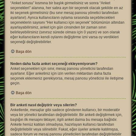
“Anket sorusu” kısmına bir başlık girmelisiniz ve sonra “Anket
seçenekleri” alanına, her satıra ayrı bir seçenek olacak şekilde en az
iki seçenek girmelisiniz (bu sınır mesaj panosu yönetici tarafından
ayarlanır). Ayrıca kullanıcıların oylama sırasında seçebilecekleri
seçeneklerin sayısını “Her kullanıcı için seçenek” bölümünün altından
ayarlayabilirsiniz, anket için gün cinsinden bir zaman sınırı
belirleyebilirsiniz (sınırsız sürede olması için 0 yazın) ve son olarak
eğer kullanıcıların kendi oylarını değiştirme izni varsa oy verdikleri
seçeneği değiştirebilirler.
Başa dön
Neden daha fazla anket seçeneği ekleyemiyorum?
Anket seçenekleri için sınır, mesaj panosu yöneticisi tarafından
ayarlanır. Eğer anketiniz için izin verilen miktardan daha fazla
seçenek eklemeniz gerekiyorsa, mesaj panosu yöneticisi ile iletişime
geçin.
Başa dön
Bir anketi nasıl değiştirir veya silerim?
Anketlerde, mesajlar gibi sadece gönderen kullanıcı, bir moderatör
veya bir yönetici tarafından değiştirilebilir. Bir anketi değiştirmek için,
başlığın ilk mesajını tıklayın; ilgili anket daima bu mesaja bağlıdır.
Ankete henüz katılan olmadıysa, hazırlayan kullanıcı tarafından
değiştirilebilir veya silinebilir. Fakat, eğer üyeler ankete katılmışsa,
sadece forum ve mesaj panosu yöneticileri tarafından değiştirilebilir