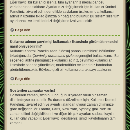
Eğer kayıtlı bir kullanıcı iseniz, tüm ayarlarınız mesaj panosu
veritabanında saklanır. Ayarlarınızı değiştirmek için Kullanıcı Kontrol
Panelinizi ziyaret edin; genellikle sayfaların üst kısmında, kullanıcı
adınızın üzerine tıkladığınızda bir bağlantı bulunur. Bu sistem size tüm
ayarlarınızı ve tercihlerinizi değiştirme izni verecektir.
Başa dön
Kullanıcı adımın çevrimiçi kullanıcılar listesinde görüntülenmesini
nasıl önleyebilirim?
Kullanıcı Kontrol Panelinizden, “Mesaj panosu tercihleri” bölümüne
tıkladığınızda,
Çevrimiçi durumumu gizle
seçeneğini bulacaksınız. Bu
seçeneği aktifleştirdiğinizde kullanıcı adınız, çevrimiçi kullanıcılar
listesinde sadece yöneticiler, moderatörler ve kendiniz tarafından
görüntülenecektir. Böylece gizli bir kullanıcı olarak sayılacaksınız.
Başa dön
Gösterilen zamanlar yanlış!
Gösterilen zaman, sizin bulunduğunuz yerden farklı bir zaman
dilimindeyse bu olabilir. Bu durumu düzeltmek için, Kullanıcı Kontrol
Panelinizi ziyaret edin ve ayrıntılı alandan uygun zaman diliminize
göre değiştirin, ör. Londra, Paris, New York, Sydney, gibi. Not: Bu
zaman dilimi değişikliklerini ve diğer bir çok ayarları sadece kayıtlı
kullanıcılar yapabilir. Eğer kayıtlı değilseniz, şimdi kaydolmanın tam
zamanı.