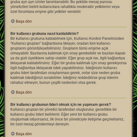
gruba ayrı ayrı izinler tanımlanabilir. Bu şekilde mesaj panosu
yöneticileri belirli kullanıcılara rahatlıkla moderatör yetkilerini veya
özel forumlara erişme gibi yetkiler verebilir.
Başa dön
Bir kullanıcı grubuna nasıl katılabilirim?
Bir kullanıcı grubuna katılabilmek için, Kullanıcı Kontrol Panelinizden
“Kullanıcı grupları” bağlantısına tıklayın; oradan tüm kullanıcı
gruplarını görüntüleyebilirsiniz. Grupların tümü erişime açık
olmayabilir. Bazılarına katılmak için onay gerekebilir ve bazıları kapalı
ya da gizli üyeliklere sahip olabilir. Eğer grup açık ise, ilgili bağlantıya
tıklayarak katılabilirsiniz. Eğer bir gruba katılmak için onay gerekiyorsa
ilgili bağlantıya tıklayarak istek yapabilirsiniz. İsteğinizin kullanıcı
grubu lideri tarafından onaylanması gerek, onlar size neden gruba
katılmak istediğinizi sorabilirler. İsteğiniz reddedilirse grup liderini
rahatsız etmeyin; bunun çeşitli nedenleri olsa gerek.
Başa dön
Bir kullanıcı grubunun lideri olmak için ne yapmam gerek?
Kullanıcı grupları bir yönetici tarafından oluşturulur, genellikle bir
kullanıcı grubu lideri belirlenir. Eğer yeni bir kullanıcı grubu
oluşturmak istiyorsanız, ilk önce bir yöneticiyle iletişime geçmelisiniz;
bir özel mesaj göndermeyi deneyin.
Başa dön