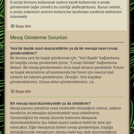
E-posta formunu kullanarak sadece kayıtlı kullanıcılar e-posta
gönderebilir (eğer yönetici bu özelliği aktifleştirdiyse). Bunun sebebi,
e-posta sisteminin anonim kullanıcılar tarafından suistimal edilmesini
önlemektir.
Başa dön
Mesaj Gönderme Sorunları
Yeni bir başlık nasıl oluşturabilirim ya da bir mesaja nasıl cevap
gönderebilirim?
Bir foruma yeni bir başlık göndermek için, "Yeni Başlık" bağlantısına,
bir başlığa cevap göndermek içinse, "Cevap Gönder" bağlantısına
tıklayın. Bir mesaj göndermeden önce kayıt olmanız gerekebilir. Forum
ve başlık ekranlarının alt kısımlarında her forum için mevcut olan
izinlerin bir listesini görebilirsiniz. Örneğin: Yeni başlıklar
gönderebilirsiniz, Dosya ekleri gönderebilirsiniz, v.b.
Başa dön
Bir mesajı nasıl düzenleyebilir ya da silebilirim?
Mesaj panosu yöneticisi veya moderatör olmadığınız sürece, sadece
kendinize ait mesajları düzenleyebilir veya silebilirsiniz.
Gönderdiğiniz bir mesajı düzenle butonuna tıklayarak
düzenleyebilirsiniz (bu imkan bazen sadece belirli bir süre için
mevcuttur). Eğer mesajınıza birileri cevap göndermişse, başlığa
döndüğünüzde mesajınızın altında metni kaç defa düzenlediğinizi