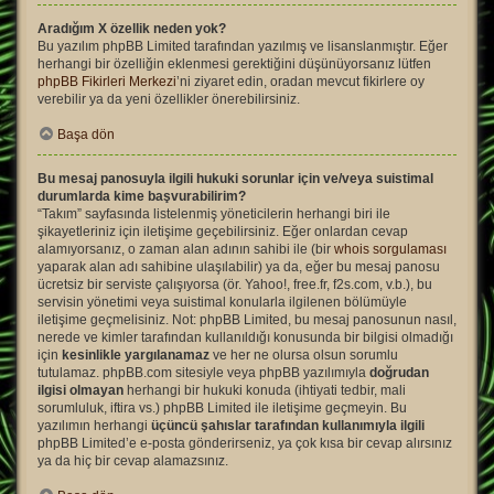
Aradığım X özellik neden yok?
Bu yazılım phpBB Limited tarafından yazılmış ve lisanslanmıştır. Eğer
herhangi bir özelliğin eklenmesi gerektiğini düşünüyorsanız lütfen
phpBB Fikirleri Merkezi
’ni ziyaret edin, oradan mevcut fikirlere oy
verebilir ya da yeni özellikler önerebilirsiniz.
Başa dön
Bu mesaj panosuyla ilgili hukuki sorunlar için ve/veya suistimal
durumlarda kime başvurabilirim?
“Takım” sayfasında listelenmiş yöneticilerin herhangi biri ile
şikayetleriniz için iletişime geçebilirsiniz. Eğer onlardan cevap
alamıyorsanız, o zaman alan adının sahibi ile (bir
whois sorgulaması
yaparak alan adı sahibine ulaşılabilir) ya da, eğer bu mesaj panosu
ücretsiz bir serviste çalışıyorsa (ör. Yahoo!, free.fr, f2s.com, v.b.), bu
servisin yönetimi veya suistimal konularla ilgilenen bölümüyle
iletişime geçmelisiniz. Not: phpBB Limited, bu mesaj panosunun nasıl,
nerede ve kimler tarafından kullanıldığı konusunda bir bilgisi olmadığı
için
kesinlikle yargılanamaz
ve her ne olursa olsun sorumlu
tutulamaz. phpBB.com sitesiyle veya phpBB yazılımıyla
doğrudan
ilgisi olmayan
herhangi bir hukuki konuda (ihtiyati tedbir, mali
sorumluluk, iftira vs.) phpBB Limited ile iletişime geçmeyin. Bu
yazılımın herhangi
üçüncü şahıslar tarafından kullanımıyla ilgili
phpBB Limited’e e-posta gönderirseniz, ya çok kısa bir cevap alırsınız
ya da hiç bir cevap alamazsınız.