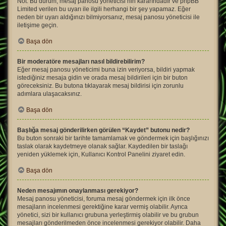
Not: Bu durum, mesaj panosu yöneticisi’nin kararındadır ve phpBB
Limited verilen bu uyarı ile ilgili herhangi bir şey yapamaz. Eğer
neden bir uyarı aldığınızı bilmiyorsanız, mesaj panosu yöneticisi ile
iletişime geçin.
Başa dön
Bir moderatöre mesajları nasıl bildirebilirim?
Eğer mesaj panosu yöneticimi buna izin veriyorsa, bildiri yapmak
istediğiniz mesaja gidin ve orada mesaj bildirileri için bir buton
göreceksiniz. Bu butona tıklayarak mesaj bildirisi için zorunlu
adımlara ulaşacaksınız.
Başa dön
Başlığa mesaj gönderilirken görülen “Kaydet” butonu nedir?
Bu buton sonraki bir tarihte tamamlamak ve göndermek için başlığınızı
taslak olarak kaydetmeye olanak sağlar. Kaydedilen bir taslağı
yeniden yüklemek için, Kullanıcı Kontrol Panelini ziyaret edin.
Başa dön
Neden mesajımın onaylanması gerekiyor?
Mesaj panosu yöneticisi, foruma mesaj göndermek için ilk önce
mesajların incelenmesi gerektiğine karar vermiş olabilir. Ayrıca
yönetici, sizi bir kullanıcı grubuna yerleştirmiş olabilir ve bu grubun
mesajları gönderilmeden önce incelenmesi gerekiyor olabilir. Daha