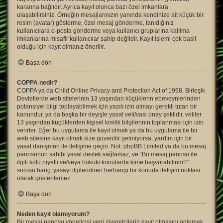
kararına bağlıdır. Ayrıca kayıt olunca bazı özel imkanlara
ulaşabilirsiniz. Örneğin mesajlarınızın yanında kendinize ait küçük bir
resim (avatar) gösterme, özel mesaj gönderme, tanıdığınız
kullanıcılara e-posta gönderme veya kullanıcı gruplarına katılma
imkanlarına misafir kullanıcılar sahip değildir. Kayıt işlemi çok basit
olduğu için kayıt olmanız önerilir.
Başa dön
COPPA nedir?
COPPA ya da Child Online Privacy and Protection Act of 1998, Birleşik
Devletlerde web sitelerinin 13 yaşından küçüklerin ebeveynlerinden
potansiyel bilgi toplayabilmek için yazılı izin almayı gerekli tutan bir
kanundur, ya da başka bir deyişle yasal veli/vasi onay şeklidir, veliler
13 yaşından küçüklerden kişisel kimlik bilgilerinin toplanması için izin
verirler. Eğer bu uygulama ile kayıt olmak ya da bu uygulama ile bir
web sitesine kayıt olmak size güvenilir gelmiyorsa, yardım için bir
yasal danışman ile iletişime geçin. Not: phpBB Limited ya da bu mesaj
panosunun sahibi yasal destek sağlamaz, ve “Bu mesaj panosu ile
ilgili kötü niyetli ve/veya hukuki konularda kime başvurabilirim?”
sorusu hariç, yasayı ilgilendiren herhangi bir konuda iletişim noktası
olarak gösterilemez.
Başa dön
Neden kayıt olamıyorum?
Bir mesaj panosu yöneticisi yeni ziyaretçilerin kayıt olmasını önlemek