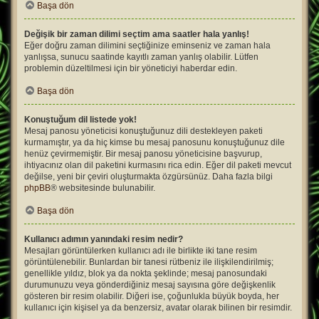
Başa dön
Değişik bir zaman dilimi seçtim ama saatler hala yanlış!
Eğer doğru zaman dilimini seçtiğinize eminseniz ve zaman hala
yanlışsa, sunucu saatinde kayıtlı zaman yanlış olabilir. Lütfen
problemin düzeltilmesi için bir yöneticiyi haberdar edin.
Başa dön
Konuştuğum dil listede yok!
Mesaj panosu yöneticisi konuştuğunuz dili destekleyen paketi
kurmamıştır, ya da hiç kimse bu mesaj panosunu konuştuğunuz dile
henüz çevirmemiştir. Bir mesaj panosu yöneticisine başvurup,
ihtiyacınız olan dil paketini kurmasını rica edin. Eğer dil paketi mevcut
değilse, yeni bir çeviri oluşturmakta özgürsünüz. Daha fazla bilgi
phpBB
® websitesinde bulunabilir.
Başa dön
Kullanıcı adımın yanındaki resim nedir?
Mesajları görüntülerken kullanıcı adı ile birlikte iki tane resim
görüntülenebilir. Bunlardan bir tanesi rütbeniz ile ilişkilendirilmiş;
genellikle yıldız, blok ya da nokta şeklinde; mesaj panosundaki
durumunuzu veya gönderdiğiniz mesaj sayısına göre değişkenlik
gösteren bir resim olabilir. Diğeri ise, çoğunlukla büyük boyda, her
kullanıcı için kişisel ya da benzersiz, avatar olarak bilinen bir resimdir.