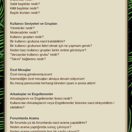
Sabit başlıklar nedir?
Kilitli başlıklar nedir?
Başlık ikonları nedir?
Kullanıcı Seviyeleri ve Grupları
Yöneticiler nedir?
Moderatörler nedir?
Kullanıcı grupları nedir?
Bir kullanıcı grubuna nasıl katılabilirim?
Bir kullanıcı grubunun lideri olmak için ne yapmam gerek?
Neden bazı kullanıcı grupları farklı renkte görünüyor?
“Varsayılan kullanıcı grubu” nedir?
“Takım” bağlantısı nedir?
Özel Mesajlar
Özel mesaj gönderemiyorum!
İstemediğim özel mesajları almaya devam ediyorum!
Bu mesaj panosunda herhangi birinden spam e-posta aldım!
Arkadaşlar ve Engellenenler
Arkadaşlarım ve Engellenenler listesi nedir?
Kullanıcıları Arkadaşlarım veya Engellenenler listesine nasıl ekleyebilirim /
silebilirim?
Forumlarda Arama
Bir forumda ya da forumlarda nasıl arama yapabilirim?
Neden arama yaptığımda sonuç çıkmıyor?
Neden arama yaptığımda boş bir sayfa çıkıyor!?