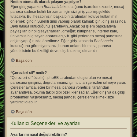
Neden otomatik olarak çıkışım yapılıyor?
Eğer giriş yaparken
Beni hatırla
kutucuğunu işaretlemezseniz, mesaj
panosu sadece belirli bir zaman için sizi giriş yapmış şekilde
tutacaktır. Bu, hesabınızın başka biri tarafından kötüye kullanımını
önlemek içindir. Sürekli giriş yapmış olarak kalmak için, giriş sırasında
Beni hatırla
kutucuğunu işaretleyin. Ancak bu işlem başkalarıyla
paylaşılan bir bilgisayarlardan, örneğin; kütüphane, internet kafe,
üniversite bilgisayar laboratuarı, v.b. gibi yerlerden mesaj panosuna
erişim yaptığınızda önerilmez. Eğer giriş sırasında
Beni hatırla
kutucuğunu göremiyorsanız, bunun anlamı bir mesaj panosu
yöneticisinin bu özelliği devre dışı bırakmış olmasıdır.
Başa dön
“Çerezleri sil” nedir?
“Çerezleri sil” özelliği, phpBB tarafından oluşturulan ve mesaj
panosuna girişiniz, doğrulanmanız için tutulan çerezleri silmeye yarar.
Çerezler ayrıca, eğer bir mesaj panosu yöneticisi tarafından
ayarlandıysa, okuma takibi gibi özellikler sağlar. Eğer giriş ya da çıkış
problemleri yaşıyorsanız, mesaj panosu çerezlerini silmek size
yardımcı olabilir.
Başa dön
Kullanıcı Seçenekleri ve ayarları
Ayarlarımı nasıl değiştirebilirim?