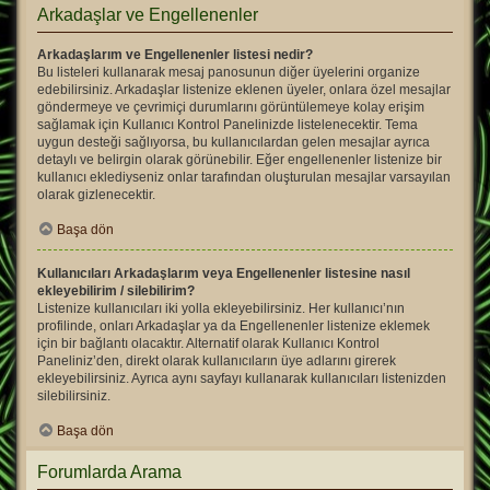
Arkadaşlar ve Engellenenler
Arkadaşlarım ve Engellenenler listesi nedir?
Bu listeleri kullanarak mesaj panosunun diğer üyelerini organize
edebilirsiniz. Arkadaşlar listenize eklenen üyeler, onlara özel mesajlar
göndermeye ve çevrimiçi durumlarını görüntülemeye kolay erişim
sağlamak için Kullanıcı Kontrol Panelinizde listelenecektir. Tema
uygun desteği sağlıyorsa, bu kullanıcılardan gelen mesajlar ayrıca
detaylı ve belirgin olarak görünebilir. Eğer engellenenler listenize bir
kullanıcı eklediyseniz onlar tarafından oluşturulan mesajlar varsayılan
olarak gizlenecektir.
Başa dön
Kullanıcıları Arkadaşlarım veya Engellenenler listesine nasıl
ekleyebilirim / silebilirim?
Listenize kullanıcıları iki yolla ekleyebilirsiniz. Her kullanıcı’nın
profilinde, onları Arkadaşlar ya da Engellenenler listenize eklemek
için bir bağlantı olacaktır. Alternatif olarak Kullanıcı Kontrol
Paneliniz’den, direkt olarak kullanıcıların üye adlarını girerek
ekleyebilirsiniz. Ayrıca aynı sayfayı kullanarak kullanıcıları listenizden
silebilirsiniz.
Başa dön
Forumlarda Arama