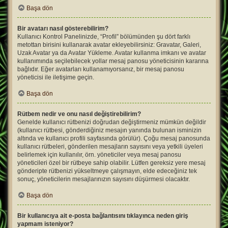
Başa dön
Bir avatarı nasıl gösterebilirim?
Kullanıcı Kontrol Panelinizde, “Profil” bölümünden şu dört farklı
metottan birisini kullanarak avatar ekleyebilirsiniz: Gravatar, Galeri,
Uzak Avatar ya da Avatar Yükleme. Avatar kullanma imkanı ve avatar
kullanımında seçilebilecek yollar mesaj panosu yöneticisinin kararına
bağlıdır. Eğer avatarları kullanamıyorsanız, bir mesaj panosu
yöneticisi ile iletişime geçin.
Başa dön
Rütbem nedir ve onu nasıl değiştirebilirim?
Genelde kullanıcı rütbenizi doğrudan değiştirmeniz mümkün değildir
(kullanıcı rütbesi, gönderdiğiniz mesajın yanında bulunan isminizin
altında ve kullanıcı profili sayfasında görülür). Çoğu mesaj panosunda
kullanıcı rütbeleri, gönderilen mesajların sayısını veya yetkili üyeleri
belirlemek için kullanılır, örn. yöneticiler veya mesaj panosu
yöneticileri özel bir rütbeye sahip olabilir. Lütfen gereksiz yere mesaj
gönderipte rütbenizi yükseltmeye çalışmayın, elde edeceğiniz tek
sonuç, yöneticilerin mesajlarınızın sayısını düşürmesi olacaktır.
Başa dön
Bir kullanıcıya ait e-posta bağlantısını tıklayınca neden giriş
yapmam isteniyor?