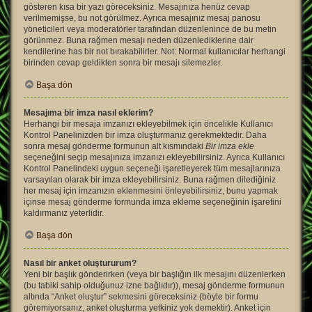
gösteren kısa bir yazı göreceksiniz. Mesajınıza henüz cevap
verilmemişse, bu not görülmez. Ayrıca mesajınız mesaj panosu
yöneticileri veya moderatörler tarafından düzenlenince de bu metin
görünmez. Buna rağmen mesajı neden düzenlediklerine dair
kendilerine has bir not bırakabilirler. Not: Normal kullanıcılar herhangi
birinden cevap geldikten sonra bir mesajı silemezler.
Başa dön
Mesajıma bir imza nasıl eklerim?
Herhangi bir mesaja imzanızı ekleyebilmek için öncelikle Kullanıcı
Kontrol Panelinizden bir imza oluşturmanız gerekmektedir. Daha
sonra mesaj gönderme formunun alt kısmındaki
Bir imza ekle
seçeneğini seçip mesajınıza imzanızı ekleyebilirsiniz. Ayrıca Kullanıcı
Kontrol Panelindeki uygun seçeneği işaretleyerek tüm mesajlarınıza
varsayılan olarak bir imza ekleyebilirsiniz. Buna rağmen dilediğiniz
her mesaj için imzanızın eklenmesini önleyebilirsiniz, bunu yapmak
içinse mesaj gönderme formunda imza ekleme seçeneğinin işaretini
kaldırmanız yeterlidir.
Başa dön
Nasıl bir anket oluştururum?
Yeni bir başlık gönderirken (veya bir başlığın ilk mesajını düzenlerken
(bu tabiki sahip olduğunuz izne bağlıdır)), mesaj gönderme formunun
altında “Anket oluştur” sekmesini göreceksiniz (böyle bir formu
göremiyorsanız, anket oluşturma yetkiniz yok demektir). Anket için