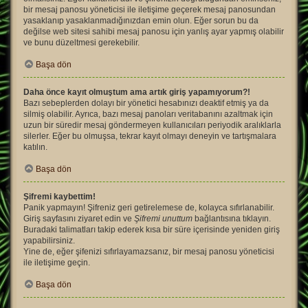
bir mesaj panosu yöneticisi ile iletişime geçerek mesaj panosundan
yasaklanıp yasaklanmadığınızdan emin olun. Eğer sorun bu da
değilse web sitesi sahibi mesaj panosu için yanlış ayar yapmış olabilir
ve bunu düzeltmesi gerekebilir.
Başa dön
Daha önce kayıt olmuştum ama artık giriş yapamıyorum?!
Bazı sebeplerden dolayı bir yönetici hesabınızı deaktif etmiş ya da
silmiş olabilir. Ayrıca, bazı mesaj panoları veritabanını azaltmak için
uzun bir süredir mesaj göndermeyen kullanıcıları periyodik aralıklarla
silerler. Eğer bu olmuşsa, tekrar kayıt olmayı deneyin ve tartışmalara
katılın.
Başa dön
Şifremi kaybettim!
Panik yapmayın! Şifreniz geri getirelemese de, kolayca sıfırlanabilir.
Giriş sayfasını ziyaret edin ve
Şifremi unuttum
bağlantısına tıklayın.
Buradaki talimatları takip ederek kısa bir süre içerisinde yeniden giriş
yapabilirsiniz.
Yine de, eğer şifenizi sıfırlayamazsanız, bir mesaj panosu yöneticisi
ile iletişime geçin.
Başa dön