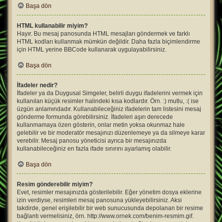
Başa dön
HTML kullanabilir miyim?
Hayır. Bu mesaj panosunda HTML mesajları göndermek ve farklı
HTML kodları kullanmak mümkün değildir. Daha fazla biçimlendirme
için HTML yerine BBCode kullanarak uygulayabilirsiniz.
Başa dön
İfadeler nedir?
İfadeler ya da Duygusal Simgeler, belirli duygu ifadelerini vermek için
kullanılan küçük resimler halindeki kısa kodlardır. Örn. :) mutlu, :( ise
üzgün anlamındadır. Kullanabileceğiniz ifadelerin tam listesini mesaj
gönderme formunda görebilirsiniz. İfadeleri aşırı derecede
kullanmamaya özen gösterin, onlar metin yoksa okunmaz hale
gelebilir ve bir moderatör mesajınızı düzenlemeye ya da silmeye karar
verebilir. Mesaj panosu yöneticisi ayrıca bir mesajınızda
kullanabileceğiniz en fazla ifade sınırını ayarlamış olabilir.
Başa dön
Resim gönderebilir miyim?
Evet, resimler mesajınızda gösterilebilir. Eğer yönetim dosya eklerine
izin verdiyse, resimleri mesaj panosuna yükleyebilirsiniz. Aksi
takdirde, genel erişilebilir bir web sunucusunda depolanan bir resime
bağlantı vermelisiniz, örn. http://www.ornek.com/benim-resmim.gif.