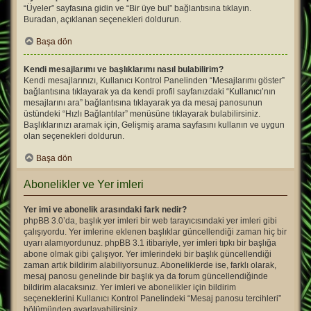
“Üyeler” sayfasına gidin ve “Bir üye bul” bağlantısına tıklayın.
Buradan, açıklanan seçenekleri doldurun.
Başa dön
Kendi mesajlarımı ve başlıklarımı nasıl bulabilirim?
Kendi mesajlarınızı, Kullanıcı Kontrol Panelinden “Mesajlarımı göster”
bağlantısına tıklayarak ya da kendi profil sayfanızdaki “Kullanıcı’nın
mesajlarını ara” bağlantısına tıklayarak ya da mesaj panosunun
üstündeki “Hızlı Bağlantılar” menüsüne tıklayarak bulabilirsiniz.
Başlıklarınızı aramak için, Gelişmiş arama sayfasını kullanın ve uygun
olan seçenekleri doldurun.
Başa dön
Abonelikler ve Yer imleri
Yer imi ve abonelik arasındaki fark nedir?
phpBB 3.0’da, başlık yer imleri bir web tarayıcısındaki yer imleri gibi
çalışıyordu. Yer imlerine eklenen başlıklar güncellendiği zaman hiç bir
uyarı alamıyordunuz. phpBB 3.1 itibariyle, yer imleri tıpkı bir başlığa
abone olmak gibi çalışıyor. Yer imlerindeki bir başlık güncellendiği
zaman artık bildirim alabiliyorsunuz. Aboneliklerde ise, farklı olarak,
mesaj panosu genelinde bir başlık ya da forum güncellendiğinde
bildirim alacaksınız. Yer imleri ve abonelikler için bildirim
seçeneklerini Kullanıcı Kontrol Panelindeki “Mesaj panosu tercihleri”
bölümünden ayarlayabilirsiniz.