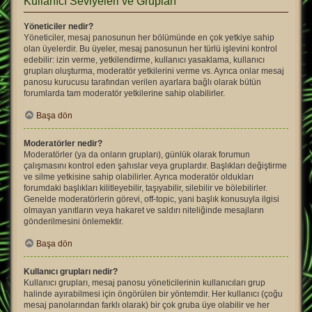
Kullanıcı Seviyeleri ve Grupları
Yöneticiler nedir?
Yöneticiler, mesaj panosunun her bölümünde en çok yetkiye sahip
olan üyelerdir. Bu üyeler, mesaj panosunun her türlü işlevini kontrol
edebilir: izin verme, yetkilendirme, kullanıcı yasaklama, kullanıcı
grupları oluşturma, moderatör yetkilerini verme vs. Ayrıca onlar mesaj
panosu kurucusu tarafından verilen ayarlara bağlı olarak bütün
forumlarda tam moderatör yetkilerine sahip olabilirler.
Başa dön
Moderatörler nedir?
Moderatörler (ya da onların grupları), günlük olarak forumun
çalışmasını kontrol eden şahıslar veya gruplardır. Başlıkları değiştirme
ve silme yetkisine sahip olabilirler. Ayrıca moderatör oldukları
forumdaki başlıkları kilitleyebilir, taşıyabilir, silebilir ve bölebilirler.
Genelde moderatörlerin görevi, off-topic, yani başlık konusuyla ilgisi
olmayan yanıtların veya hakaret ve saldırı niteliğinde mesajların
gönderilmesini önlemektir.
Başa dön
Kullanıcı grupları nedir?
Kullanıcı grupları, mesaj panosu yöneticilerinin kullanıcıları grup
halinde ayırabilmesi için öngörülen bir yöntemdir. Her kullanıcı (çoğu
mesaj panolarından farklı olarak) bir çok gruba üye olabilir ve her