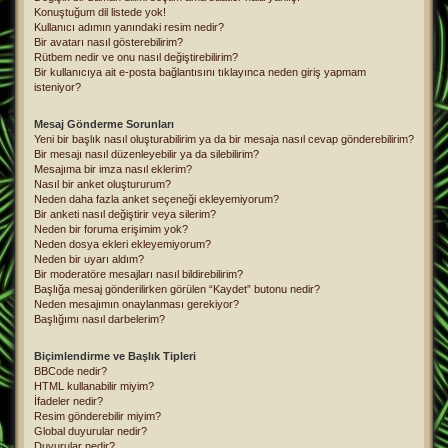
Konuştuğum dil listede yok!
Kullanıcı adımın yanındaki resim nedir?
Bir avatarı nasıl gösterebilirim?
Rütbem nedir ve onu nasıl değiştirebilirim?
Bir kullanıcıya ait e-posta bağlantısını tıklayınca neden giriş yapmam
isteniyor?
Mesaj Gönderme Sorunları
Yeni bir başlık nasıl oluşturabilirim ya da bir mesaja nasıl cevap gönderebilirim?
Bir mesajı nasıl düzenleyebilir ya da silebilirim?
Mesajıma bir imza nasıl eklerim?
Nasıl bir anket oluştururum?
Neden daha fazla anket seçeneği ekleyemiyorum?
Bir anketi nasıl değiştirir veya silerim?
Neden bir foruma erişimim yok?
Neden dosya ekleri ekleyemiyorum?
Neden bir uyarı aldım?
Bir moderatöre mesajları nasıl bildirebilirim?
Başlığa mesaj gönderilirken görülen “Kaydet” butonu nedir?
Neden mesajımın onaylanması gerekiyor?
Başlığımı nasıl darbelerim?
Biçimlendirme ve Başlık Tipleri
BBCode nedir?
HTML kullanabilir miyim?
İfadeler nedir?
Resim gönderebilir miyim?
Global duyurular nedir?
Duyurular nedir?