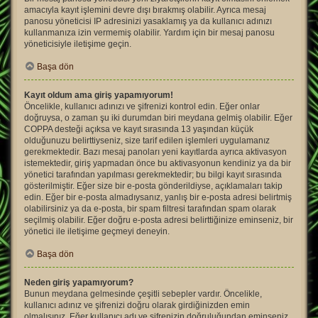
amacıyla kayıt işlemini devre dışı bırakmış olabilir. Ayrıca mesaj
panosu yöneticisi IP adresinizi yasaklamış ya da kullanıcı adınızı
kullanmanıza izin vermemiş olabilir. Yardım için bir mesaj panosu
yöneticisiyle iletişime geçin.
Başa dön
Kayıt oldum ama giriş yapamıyorum!
Öncelikle, kullanıcı adınızı ve şifrenizi kontrol edin. Eğer onlar
doğruysa, o zaman şu iki durumdan biri meydana gelmiş olabilir. Eğer
COPPA desteği açıksa ve kayıt sırasında 13 yaşından küçük
olduğunuzu belirttiyseniz, size tarif edilen işlemleri uygulamanız
gerekmektedir. Bazı mesaj panoları yeni kayıtlarda ayrıca aktivasyon
istemektedir, giriş yapmadan önce bu aktivasyonun kendiniz ya da bir
yönetici tarafından yapılması gerekmektedir; bu bilgi kayıt sırasında
gösterilmiştir. Eğer size bir e-posta gönderildiyse, açıklamaları takip
edin. Eğer bir e-posta almadıysanız, yanlış bir e-posta adresi belirtmiş
olabilirsiniz ya da e-posta, bir spam filtresi tarafından spam olarak
seçilmiş olabilir. Eğer doğru e-posta adresi belirttiğinize eminseniz, bir
yönetici ile iletişime geçmeyi deneyin.
Başa dön
Neden giriş yapamıyorum?
Bunun meydana gelmesinde çeşitli sebepler vardır. Öncelikle,
kullanıcı adınız ve şifrenizi doğru olarak girdiğinizden emin
olmalısınız. Eğer kullanıcı adı ve şifrenizin doğruluğundan eminseniz,