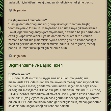
fazla bilgi için lütfen mesaj panosu yöneticisiyle iletişime geçin.
Başa dön
Başlığımı nasıl darbelerim?
“Başlığı darbele” bağlantısını görüp tıkladığınız zaman, başlığı
“darbeleyerek” forumun ilk sayfasında en üst sıraya çıkarabilirsiniz.
Fakat, eğer bu bağlantıyı göremiyorsanız, o zaman başlık darbeleme
özelliği kapatılmış olabilir ya da darbelemeler arası izin verilen
zamana henüz ulaşılmamıştır. Ayrıca cevap gelene kadar başlığın
basit bir şekilde darbelenmesi mümkündür. Buna rağmen, mesaj
panosu kurallarını takip ettiğinize emin olun.
Başa dön
Biçimlendirme ve Başlık Tipleri
BBCode nedir?
BBCode HTML’in özel bir uygulamasıdır. Foruma yazdığınız
mesajlarda BBCode kullanabilme imkanını mesaj panosu yöneticisi
belirler. Ayrıca mesaj gönderme formundaki seçenekler sayesinde
dilediğiniz mesajlarda BBCode’u iptal etmeniz mümkündür. BBCode,
HTML’e benzer tarzdadır fakat etiketler < ve > yerine köşeli parantez
içine alınır: [ ve ]. Ayrıca neyin nasıl görüntüleneceği daha iyi kontrol
edilebilir. BBCode hakkında daha geniş bilgiler için, mesaj gönderme
sayfasından ulaşabileceğiniz rehbere bakınız.