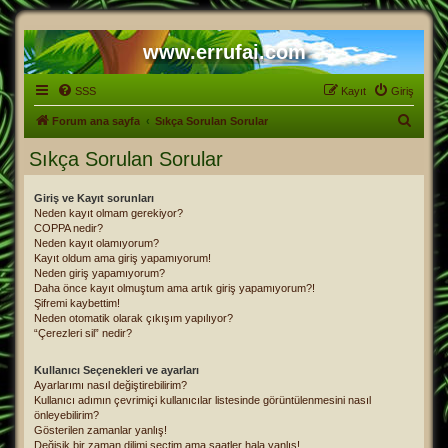
www.errufai.com
SSS
Kayıt
Giriş
A
Forum ana sayfa
Sıkça Sorulan Sorular
r
Sıkça Sorulan Sorular
a
Giriş ve Kayıt sorunları
Neden kayıt olmam gerekiyor?
COPPA nedir?
Neden kayıt olamıyorum?
Kayıt oldum ama giriş yapamıyorum!
Neden giriş yapamıyorum?
Daha önce kayıt olmuştum ama artık giriş yapamıyorum?!
Şifremi kaybettim!
Neden otomatik olarak çıkışım yapılıyor?
“Çerezleri sil” nedir?
Kullanıcı Seçenekleri ve ayarları
Ayarlarımı nasıl değiştirebilirim?
Kullanıcı adımın çevrimiçi kullanıcılar listesinde görüntülenmesini nasıl
önleyebilirim?
Gösterilen zamanlar yanlış!
Değişik bir zaman dilimi seçtim ama saatler hala yanlış!