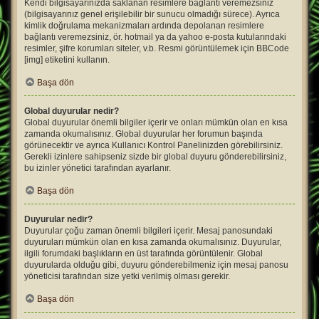
Kendi bilgisayarınızda saklanan resimlere bağlantı veremezsiniz
(bilgisayarınız genel erişilebilir bir sunucu olmadığı sürece). Ayrıca
kimlik doğrulama mekanizmaları ardında depolanan resimlere
bağlantı veremezsiniz, ör. hotmail ya da yahoo e-posta kutularındaki
resimler, şifre korumları siteler, v.b. Resmi görüntülemek için BBCode
[img] etiketini kullanın.
Başa dön
Global duyurular nedir?
Global duyurular önemli bilgiler içerir ve onları mümkün olan en kısa
zamanda okumalısınız. Global duyurular her forumun başında
görünecektir ve ayrıca Kullanıcı Kontrol Panelinizden görebilirsiniz.
Gerekli izinlere sahipseniz sizde bir global duyuru gönderebilirsiniz,
bu izinler yönetici tarafından ayarlanır.
Başa dön
Duyurular nedir?
Duyurular çoğu zaman önemli bilgileri içerir. Mesaj panosundaki
duyuruları mümkün olan en kısa zamanda okumalısınız. Duyurular,
ilgili forumdaki başlıkların en üst tarafında görüntülenir. Global
duyurularda olduğu gibi, duyuru gönderebilmeniz için mesaj panosu
yöneticisi tarafından size yetki verilmiş olması gerekir.
Başa dön