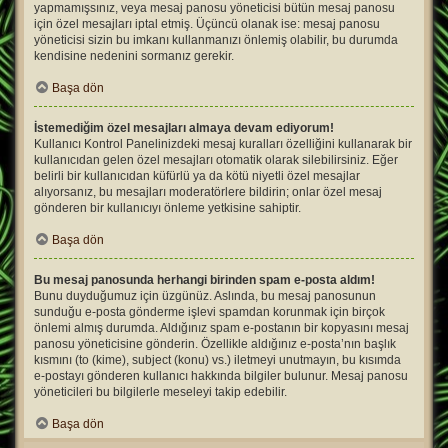
yapmamışsınız, veya mesaj panosu yöneticisi bütün mesaj panosu
için özel mesajları iptal etmiş. Üçüncü olanak ise: mesaj panosu
yöneticisi sizin bu imkanı kullanmanızı önlemiş olabilir, bu durumda
kendisine nedenini sormanız gerekir.
Başa dön
İstemediğim özel mesajları almaya devam ediyorum!
Kullanıcı Kontrol Panelinizdeki mesaj kuralları özelliğini kullanarak bir
kullanıcıdan gelen özel mesajları otomatik olarak silebilirsiniz. Eğer
belirli bir kullanıcıdan küfürlü ya da kötü niyetli özel mesajlar
alıyorsanız, bu mesajları moderatörlere bildirin; onlar özel mesaj
gönderen bir kullanıcıyı önleme yetkisine sahiptir.
Başa dön
Bu mesaj panosunda herhangi birinden spam e-posta aldım!
Bunu duyduğumuz için üzgünüz. Aslında, bu mesaj panosunun
sunduğu e-posta gönderme işlevi spamdan korunmak için birçok
önlemi almış durumda. Aldığınız spam e-postanın bir kopyasını mesaj
panosu yöneticisine gönderin. Özellikle aldığınız e-posta’nın başlık
kısmını (to (kime), subject (konu) vs.) iletmeyi unutmayın, bu kısımda
e-postayı gönderen kullanıcı hakkında bilgiler bulunur. Mesaj panosu
yöneticileri bu bilgilerle meseleyi takip edebilir.
Başa dön