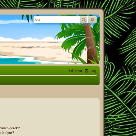
Ara
Gelişmiş arama
Kayıt
Giriş
 yapmam gerek?
görünüyor?