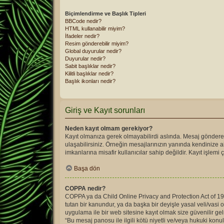
Biçimlendirme ve Başlık Tipleri
BBCode nedir?
HTML kullanabilir miyim?
İfadeler nedir?
Resim gönderebilir miyim?
Global duyurular nedir?
Duyurular nedir?
Sabit başlıklar nedir?
Kilitli başlıklar nedir?
Başlık ikonları nedir?
Giriş ve Kayıt sorunları
Neden kayıt olmam gerekiyor?
Kayıt olmanıza gerek olmayabilirdi aslında. Mesaj gönderebi
ulaşabilirsiniz. Örneğin mesajlarınızın yanında kendinize a
imkanlarına misafir kullanıcılar sahip değildir. Kayıt işlemi ç
Başa dön
COPPA nedir?
COPPA ya da Child Online Privacy and Protection Act of 1998
tutan bir kanundur, ya da başka bir deyişle yasal veli/vasi o
uygulama ile bir web sitesine kayıt olmak size güvenilir g
“Bu mesaj panosu ile ilgili kötü niyetli ve/veya hukuki konu