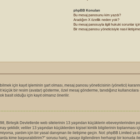
phpBB Konuları
Bu mesaj panosunu kim yazdı?
Aradığım X özellik neden yok?
Bu mesaj panosuyla ilgili hukuki sorunlar iç
Bir mesaj panosu yöneticisiyle nasıl iletişime
lmek için kayıt işleminin şart olması, mesaj panosu yöneticisinin (yönetici) kararın
it küçük bir resim (avatar) gösterme, özel mesaj gönderme, tanıdığınız kullanıcılar
ok basit olduğu için kayıt olmanız önerilir.
, Birleşik Devletlerde web sitelerinin 13 yaşından küçüklerin ebeveynlerinden potan
nay şeklidir, veliler 13 yaşından küçüklerden kişisel kimlik bilgilerinin toplanması i
elmiyorsa, yardım için bir yasal danışman ile iletişime geçin. Not: phpBB Limited 
larda kime başvurabilirim?” sorusu hariç, yasayı ilgilendiren herhangi bir konuda il