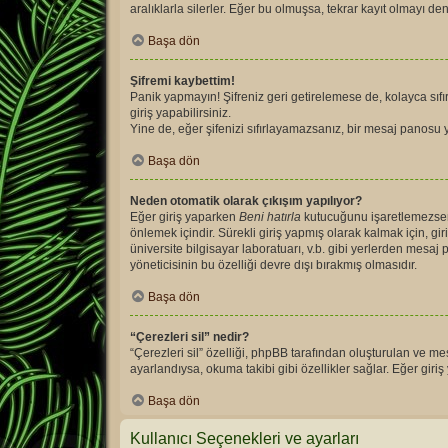
aralıklarla silerler. Eğer bu olmuşsa, tekrar kayıt olmayı den
Başa dön
Şifremi kaybettim!
Panik yapmayın! Şifreniz geri getirelemese de, kolayca sıfırl
giriş yapabilirsiniz.
Yine de, eğer şifenizi sıfırlayamazsanız, bir mesaj panosu yö
Başa dön
Neden otomatik olarak çıkışım yapılıyor?
Eğer giriş yaparken
Beni hatırla
kutucuğunu işaretlemezseniz
önlemek içindir. Sürekli giriş yapmış olarak kalmak için, gir
üniversite bilgisayar laboratuarı, v.b. gibi yerlerden mesa
yöneticisinin bu özelliği devre dışı bırakmış olmasıdır.
Başa dön
“Çerezleri sil” nedir?
“Çerezleri sil” özelliği, phpBB tarafından oluşturulan ve m
ayarlandıysa, okuma takibi gibi özellikler sağlar. Eğer giriş
Başa dön
Kullanıcı Seçenekleri ve ayarları