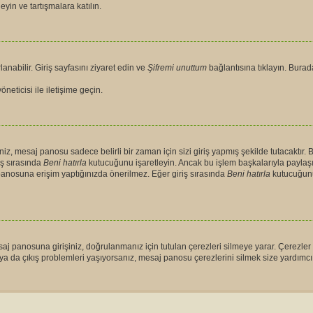
eyin ve tartışmalara katılın.
anabilir. Giriş sayfasını ziyaret edin ve
Şifremi unuttum
bağlantısına tıklayın. Burada
neticisi ile iletişime geçin.
, mesaj panosu sadece belirli bir zaman için sizi giriş yapmış şekilde tutacaktır. B
iş sırasında
Beni hatırla
kutucuğunu işaretleyin. Ancak bu işlem başkalarıyla paylaşıl
j panosuna erişim yaptığınızda önerilmez. Eğer giriş sırasında
Beni hatırla
kutucuğunu
esaj panosuna girişiniz, doğrulanmanız için tutulan çerezleri silmeye yarar. Çerezler
 ya da çıkış problemleri yaşıyorsanız, mesaj panosu çerezlerini silmek size yardımcı o