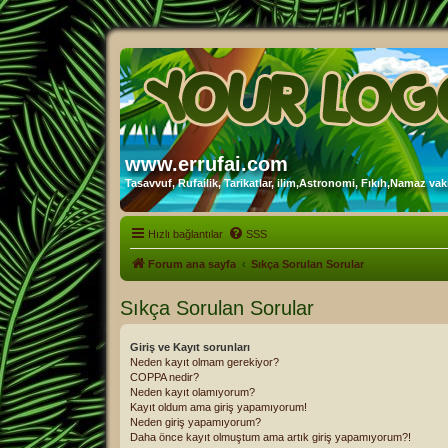
www.errufai.com
Tasavvuf, Rufailik, Tarikatlar, ilim,Astronomi, Fıkıh,Namaz vakit
Hızlı bağlantılar
SSS
Forum ana sayfa
Sıkça Sorulan Sorular
Sıkça Sorulan Sorular
Giriş ve Kayıt sorunları
Neden kayıt olmam gerekiyor?
COPPA nedir?
Neden kayıt olamıyorum?
Kayıt oldum ama giriş yapamıyorum!
Neden giriş yapamıyorum?
Daha önce kayıt olmuştum ama artık giriş yapamıyorum?!