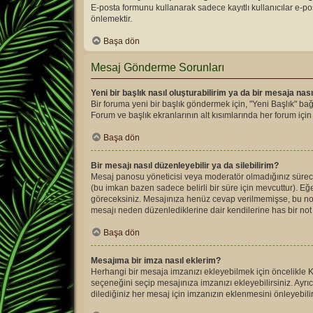
E-posta formunu kullanarak sadece kayıtlı kullanıcılar e-pos
önlemektir.
Başa dön
Mesaj Gönderme Sorunları
Yeni bir başlık nasıl oluşturabilirim ya da bir mesaja na
Bir foruma yeni bir başlık göndermek için, "Yeni Başlık" b
Forum ve başlık ekranlarının alt kısımlarında her forum için m
Başa dön
Bir mesajı nasıl düzenleyebilir ya da silebilirim?
Mesaj panosu yöneticisi veya moderatör olmadığınız sürece,
(bu imkan bazen sadece belirli bir süre için mevcuttur). E
göreceksiniz. Mesajınıza henüz cevap verilmemişse, bu no
mesajı neden düzenlediklerine dair kendilerine has bir not 
Başa dön
Mesajıma bir imza nasıl eklerim?
Herhangi bir mesaja imzanızı ekleyebilmek için öncelikle
seçeneğini seçip mesajınıza imzanızı ekleyebilirsiniz. Ayr
dilediğiniz her mesaj için imzanızın eklenmesini önleyebil