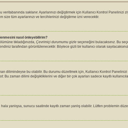
u veritabanında saklanır. Ayarlarınızı değiştirmek için Kullanıcı Kontrol Panelinizi zi
m size tüm ayarlarınızı ve tercihlerinizi değiştirme izni verecektir.
ülenmesini nasıl önleyebilirim?
bölümüne tıkladığınızda,
Çevrimiçi durumumu gizle
seçeneğini bulacaksınız. Bu seçene
endiniz tarafından görüntülenecektir. Böylece gizli bir kullanıcı olarak sayılacaksınız
n dilimindeyse bu olabilir. Bu durumu düzeltmek için, Kullanıcı Kontrol Panelinizi 
ot: Bu zaman dilimi değişikliklerini ve diğer bir çok ayarları sadece kayıtlı kullanıcı
la yanlışsa, sunucu saatinde kayıtlı zaman yanlış olabilir. Lütfen problemin düzelti