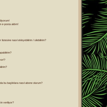
diyorum!
 e-posta aldım!
istesine nasıl ekleyebilirim / silebilirim?
pabilirim?
yor!?
ilirim?
ya da bu başlıklara nasıl abone olurum?
n veriliyor?