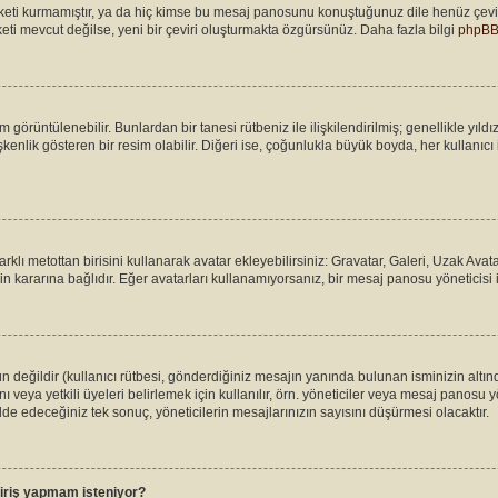
keti kurmamıştır, ya da hiç kimse bu mesaj panosunu konuştuğunuz dile henüz çevi
paketi mevcut değilse, yeni bir çeviri oluşturmakta özgürsünüz. Daha fazla bilgi
phpB
sim görüntülenebilir. Bunlardan bir tanesi rütbeniz ile ilişkilendirilmiş; genellikle y
ik gösteren bir resim olabilir. Diğeri ise, çoğunlukla büyük boyda, her kullanıcı iç
arklı metottan birisini kullanarak avatar ekleyebilirsiniz: Gravatar, Galeri, Uzak A
 kararına bağlıdır. Eğer avatarları kullanamıyorsanız, bir mesaj panosu yöneticisi il
değildir (kullanıcı rütbesi, gönderdiğiniz mesajın yanında bulunan isminizin altınd
 veya yetkili üyeleri belirlemek için kullanılır, örn. yöneticiler veya mesaj panosu yö
e edeceğiniz tek sonuç, yöneticilerin mesajlarınızın sayısını düşürmesi olacaktır.
 giriş yapmam isteniyor?