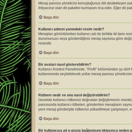
Mesaj panosu yöneticisi konuştuğunuz dili destekleyen pa
ihtiyacınız olan dil paketini kurmasını rica edin. Eğer dil 
Başa dön
Kullanıcı adımın yanındaki resim nedir?
Mesajları görüntülerken kullanıcı adı ile birlikte iki tane re
durumunuzu veya gönderdiğiniz mesaj sayısına göre değişkenl
resimdir.
Başa dön
Bir avatarı nasıl gösterebilirim?
Kullanıcı Kontrol Panelinizde, “Profil” bölümünden şu dört f
kullanımında seçilebilecek yollar mesaj panosu yöneticisinin
Başa dön
Rütbem nedir ve onu nasıl değiştirebilirim?
Genelde kullanıcı rütbenizi doğrudan değiştirmeniz mümkün 
panosunda kullanıcı rütbeleri, gönderilen mesajların sayısını
yere mesaj gönderipte rütbenizi yükseltmeye çalışmayın, eld
Başa dön
Bir kullanıcıya ait e-posta bağlantısını tıklayınca neden