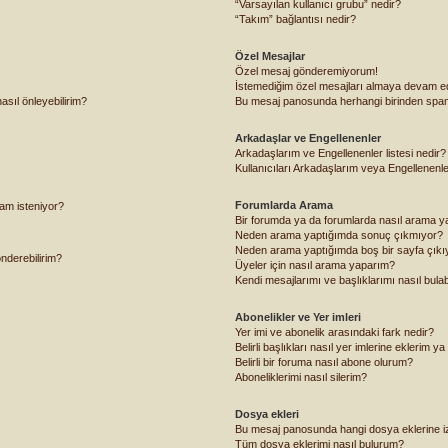
“Varsayılan kullanıcı grubu” nedir?
“Takım” bağlantısı nedir?
Özel Mesajlar
Özel mesaj gönderemiyorum!
İstemediğim özel mesajları almaya devam e
asıl önleyebilirim?
Bu mesaj panosunda herhangi birinden spam
Arkadaşlar ve Engellenenler
Arkadaşlarım ve Engellenenler listesi nedir?
Kullanıcıları Arkadaşlarım veya Engellenenler l
Forumlarda Arama
mam isteniyor?
Bir forumda ya da forumlarda nasıl arama ya
Neden arama yaptığımda sonuç çıkmıyor?
Neden arama yaptığımda boş bir sayfa çıkı
önderebilirim?
Üyeler için nasıl arama yaparım?
Kendi mesajlarımı ve başlıklarımı nasıl bulab
Abonelikler ve Yer imleri
Yer imi ve abonelik arasındaki fark nedir?
Belirli başlıkları nasıl yer imlerine eklerim 
Belirli bir foruma nasıl abone olurum?
Aboneliklerimi nasıl silerim?
Dosya ekleri
Bu mesaj panosunda hangi dosya eklerine izi
Tüm dosya eklerimi nasıl bulurum?