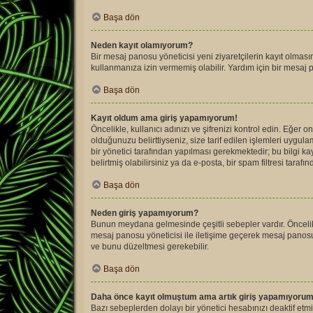
Başa dön
Neden kayıt olamıyorum?
Bir mesaj panosu yöneticisi yeni ziyaretçilerin kayıt olması
kullanmanıza izin vermemiş olabilir. Yardım için bir mesaj p
Başa dön
Kayıt oldum ama giriş yapamıyorum!
Öncelikle, kullanıcı adınızı ve şifrenizi kontrol edin. Eğe
olduğunuzu belirttiyseniz, size tarif edilen işlemleri uyg
bir yönetici tarafından yapılması gerekmektedir; bu bilgi kay
belirtmiş olabilirsiniz ya da e-posta, bir spam filtresi taraf
Başa dön
Neden giriş yapamıyorum?
Bunun meydana gelmesinde çeşitli sebepler vardır. Öncelikle
mesaj panosu yöneticisi ile iletişime geçerek mesaj panos
ve bunu düzeltmesi gerekebilir.
Başa dön
Daha önce kayıt olmuştum ama artık giriş yapamıyorum
Bazı sebeplerden dolayı bir yönetici hesabınızı deaktif etmi