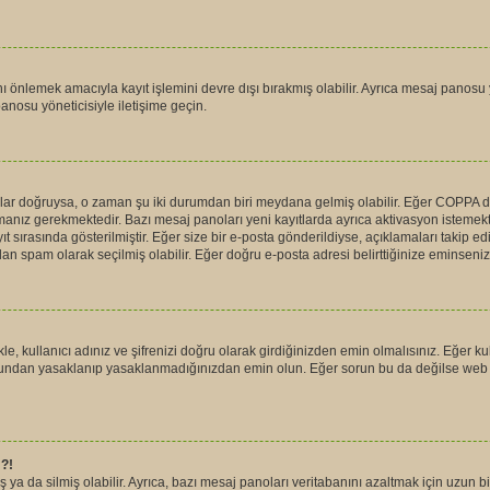
nı önlemek amacıyla kayıt işlemini devre dışı bırakmış olabilir. Ayrıca mesaj panosu y
anosu yöneticisiyle iletişime geçin.
r onlar doğruysa, o zaman şu iki durumdan biri meydana gelmiş olabilir. Eğer COPPA 
ulamanız gerekmektedir. Bazı mesaj panoları yeni kayıtlarda ayrıca aktivasyon istem
ıt sırasında gösterilmiştir. Eğer size bir e-posta gönderildiyse, açıklamaları takip e
ından spam olarak seçilmiş olabilir. Eğer doğru e-posta adresi belirttiğinize eminseniz
, kullanıcı adınız ve şifrenizi doğru olarak girdiğinizden emin olmalısınız. Eğer ku
undan yasaklanıp yasaklanmadığınızdan emin olun. Eğer sorun bu da değilse web si
?!
ş ya da silmiş olabilir. Ayrıca, bazı mesaj panoları veritabanını azaltmak için uzun 