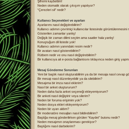
Şifremi kaybettim!
Neden otomatik olarak çıkışım yapılıyor?
“Çerezleri sil” nedir?
Kullanıcı Seçenekleri ve ayarları
Ayarlarımı nasıl değiştirebilirim?
Kullanıcı adımın çevrimiçi kullanıcılar listesinde görüntülenmesini n
Gösterilen zamanlar yanlış!
Değişik bir zaman dilimi seçtim ama saatler hala yanlış!
Konuştuğum dil listede yok!
Kullanıcı adımın yanındaki resim nedir?
Bir avatarı nasıl gösterebilirim?
Rütbem nedir ve onu nasıl değiştirebilirim?
Bir kullanıcıya ait e-posta bağlantısını tıklayınca neden giriş yap
Mesaj Gönderme Sorunları
Yeni bir başlık nasıl oluşturabilirim ya da bir mesaja nasıl cevap g
Bir mesajı nasıl düzenleyebilir ya da silebilirim?
Mesajıma bir imza nasıl eklerim?
Nasıl bir anket oluştururum?
Neden daha fazla anket seçeneği ekleyemiyorum?
Bir anketi nasıl değiştirir veya silerim?
Neden bir foruma erişimim yok?
Neden dosya ekleri ekleyemiyorum?
Neden bir uyarı aldım?
Bir moderatöre mesajları nasıl bildirebilirim?
Başlığa mesaj gönderilirken görülen “Kaydet” butonu nedir?
Neden mesajımın onaylanması gerekiyor?
Başlığımı nasıl darbelerim?