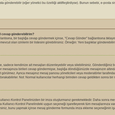
ta gönderebilir (eğer yönetici bu özelliği aktifleştirdiyse). Bunun sebebi, e-posta s
sıl cevap gönderebilirim?
ağlantısına, bir başlığa cevap göndermek içinse, "Cevap Gönder" bağlantısına tıklay
evcut olan izinlerin bir listesini görebilirsiniz. Örneğin: Yeni başlıklar gönderebilirs
 sadece kendinize ait mesajları düzenleyebilir veya silebilirsiniz. Gönderdiğiniz b
ğer mesajınıza birileri cevap göndermişse, başlığa döndüğünüzde mesajınızın altında
t görülmez. Ayrıca mesajınız mesaj panosu yöneticileri veya moderatörler tarafı
bırakabilirler. Not: Normal kullanıcılar herhangi birinden cevap geldikten sonra bir 
 Kullanıcı Kontrol Panelinizden bir imza oluşturmanız gerekmektedir. Daha sonra 
ıca Kullanıcı Kontrol Panelindeki uygun seçeneği işaretleyerek tüm mesajlarınıza va
irsiniz, bunu yapmak içinse mesaj gönderme formunda imza ekleme seçeneğinin işare